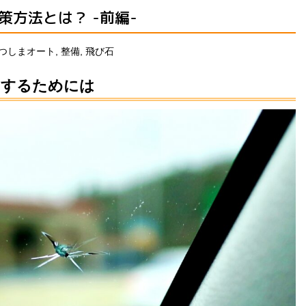
方法とは？ -前編-
つしまオート
,
整備
,
飛び石
にするためには