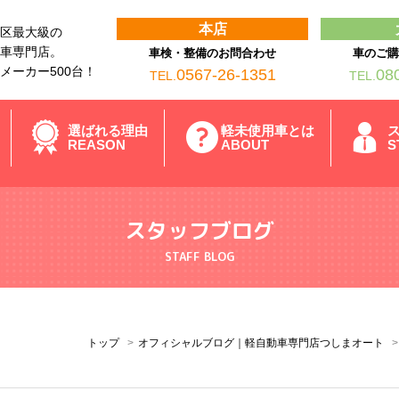
本店
区最大級の
車専門店。
車検・整備のお問合わせ
車のご
メーカー500台！
0567-26-1351
08
TEL.
TEL.
選ばれる理由
軽未使用車とは
REASON
ABOUT
S
スタッフブログ
STAFF BLOG
トップ
オフィシャルブログ｜軽自動車専門店つしまオート