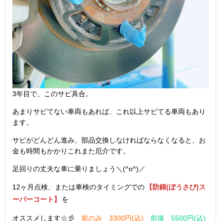
3年目で、このサビ具合。
あまりサビてない車両もあれば、これ以上サビてる車両もあり
ます。
サビがどんどん進み、部品交換しなければならなくなると、お
金も時間もかかりこれまた厄介です。
足回りの丈夫な車に乗りましょう＼(^o^)／
12ヶ月点検、または車検のタイミングでの
【防錆(ぼうさび)ス
ーパーコート】
を
オススメします☆彡
前のみ 3300円(込)
前後 5500円(込)