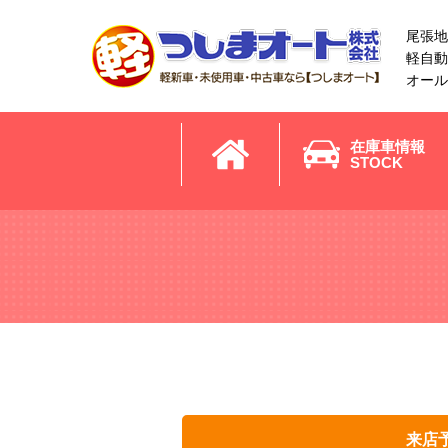
尾張地
軽自動
オール
在庫車情報
STOCK
来店