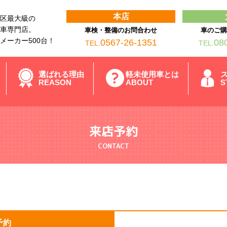
本店
区最大級の
車専門店。
車検・整備のお問合わせ
車のご
メーカー500台！
0567-26-1351
08
TEL.
TEL.
選ばれる理由
軽未使用車とは
REASON
ABOUT
S
来店予約
CONTACT
予約