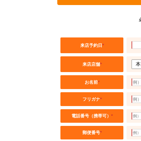
来店予約日
*
来店店舗
*
お名前
*
フリガナ
*
電話番号（携帯可）
*
郵便番号
*