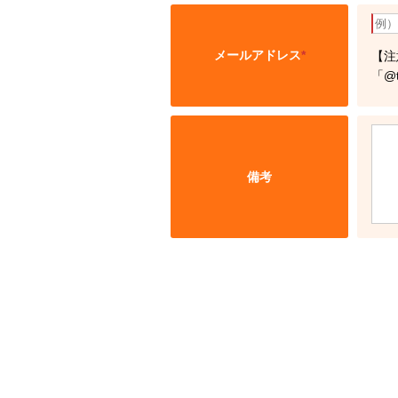
メールアドレス
*
【注
「@
備考