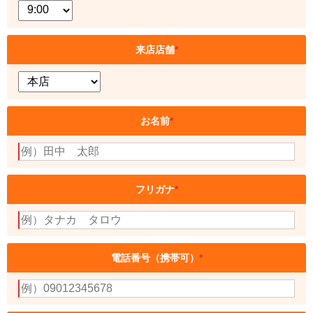
来店店舗
*
お名前
*
フリガナ
*
電話番号（携帯可）
*