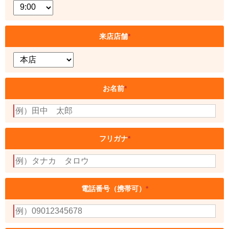
来店店舗
*
お名前
*
フリガナ
*
電話番号（携帯可）
*