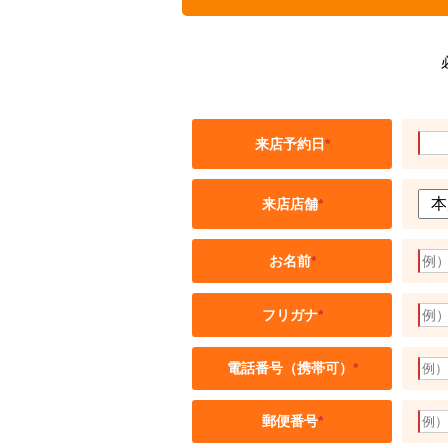
来店予約日
*
来店店舗
*
お名前
*
フリガナ
*
電話番号（携帯可）
*
郵便番号
*