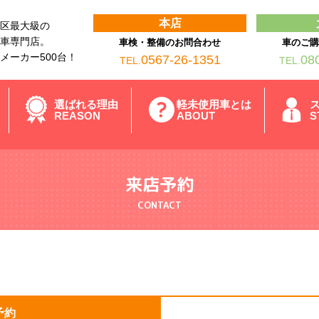
本店
区最大級の
車専門店。
車検・整備のお問合わせ
車のご
メーカー500台！
0567-26-1351
08
TEL.
TEL.
選ばれる理由
軽未使用車とは
REASON
ABOUT
S
来店予約
CONTACT
予約