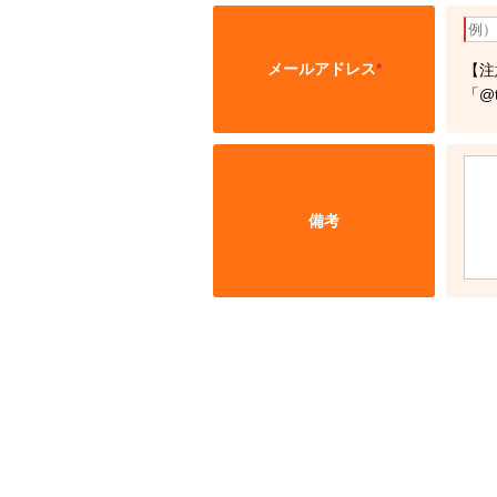
メールアドレス
*
【注
「@
備考