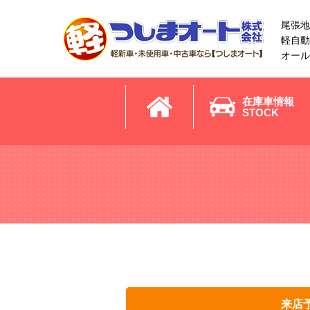
尾張地
軽自動
オール
在庫車情報
STOCK
来店