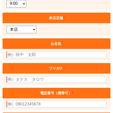
来店店舗
*
お名前
*
フリガナ
*
電話番号（携帯可）
*