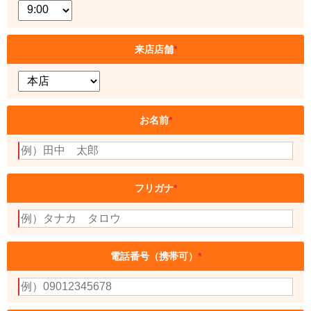
来店店舗
*
お名前
*
フリガナ
*
電話番号（携帯可）
*