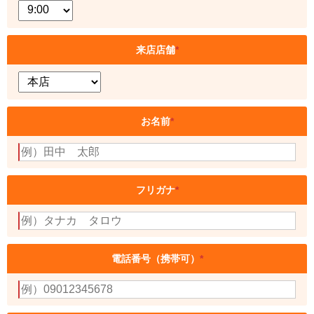
来店店舗
*
お名前
*
フリガナ
*
電話番号（携帯可）
*