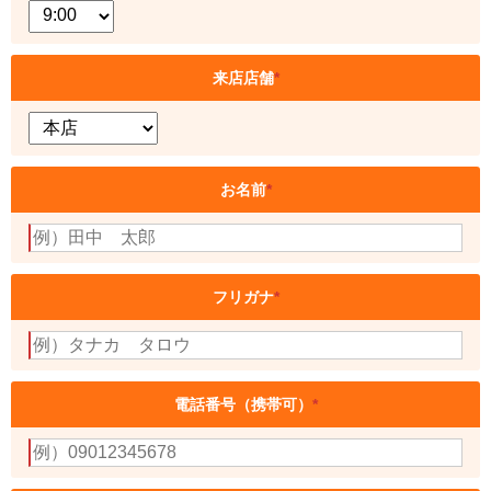
来店店舗
*
お名前
*
フリガナ
*
電話番号（携帯可）
*