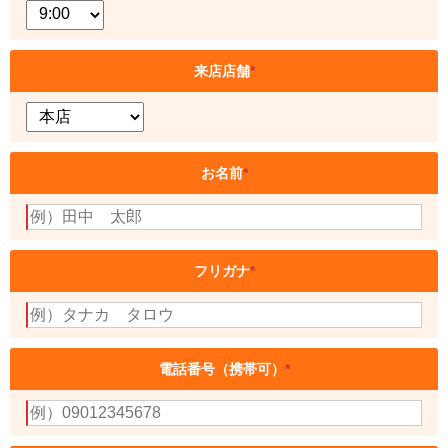
来店店舗
*
お名前
*
フリガナ
*
電話番号（携帯可）
*