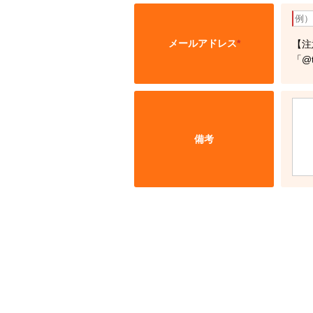
メールアドレス
*
【注
「@
備考