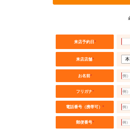
来店予約日
*
来店店舗
*
お名前
*
フリガナ
*
電話番号（携帯可）
*
郵便番号
*