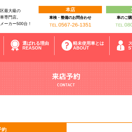
本店
区最大級の
車専門店。
車検・整備のお問合わせ
車のご
メーカー500台！
0567-26-1351
08
TEL.
TEL.
選ばれる理由
軽未使用車とは
REASON
ABOUT
S
来店予約
CONTACT
予約