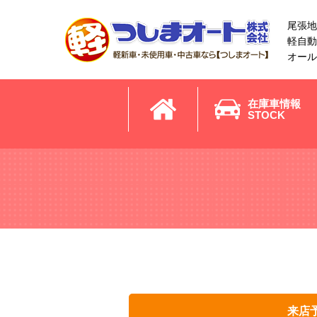
尾張地
軽自動
オール
在庫車情報
STOCK
来店