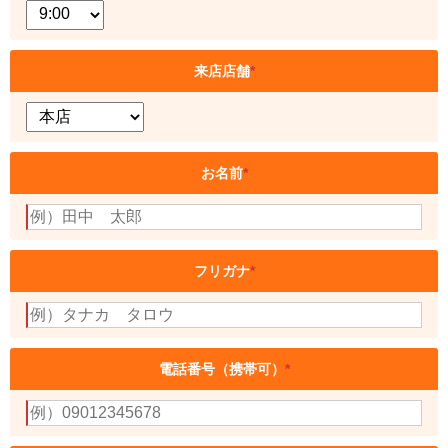
来店店舗
*
お名前
*
フリガナ
*
電話番号（携帯可）
*