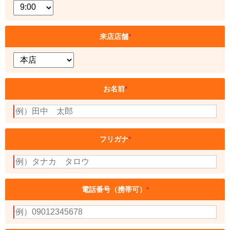
来店店舗
*
お名前
*
フリガナ
*
電話番号（携帯可）
*