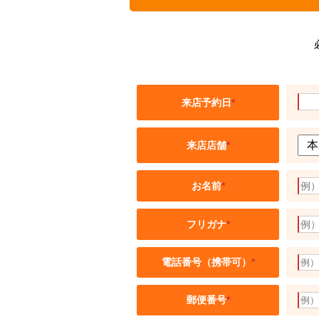
来店予約日
*
来店店舗
*
お名前
*
フリガナ
*
電話番号（携帯可）
*
郵便番号
*