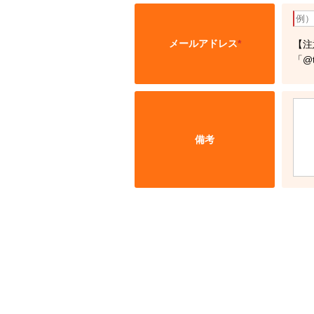
メールアドレス
*
【注
「@
備考