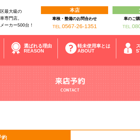
本店
区最大級の
車専門店。
車検・整備のお問合わせ
車のご
メーカー500台！
0567-26-1351
08
TEL.
TEL.
選ばれる理由
軽未使用車とは
REASON
ABOUT
S
来店予約
CONTACT
予約