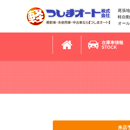
尾張地
軽自動
オール
在庫車情報
STOCK
来店