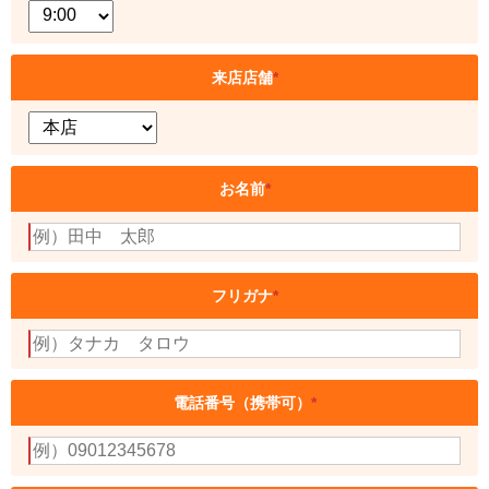
来店店舗
*
お名前
*
フリガナ
*
電話番号（携帯可）
*