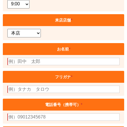
来店店舗
*
お名前
*
フリガナ
*
電話番号（携帯可）
*