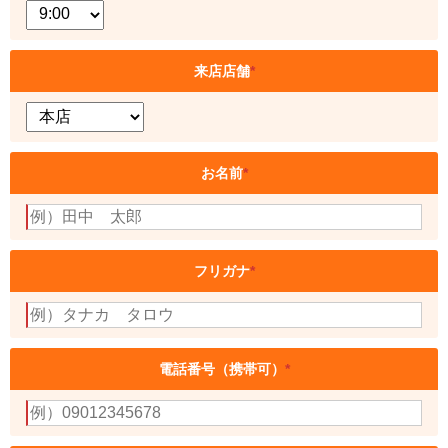
来店店舗
*
お名前
*
フリガナ
*
電話番号（携帯可）
*