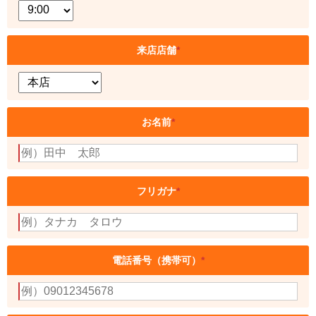
来店店舗
*
お名前
*
フリガナ
*
電話番号（携帯可）
*