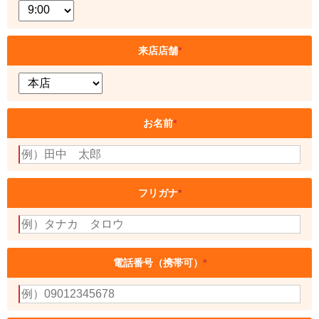
来店店舗
*
お名前
*
フリガナ
*
電話番号（携帯可）
*