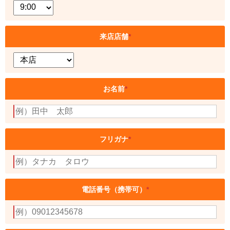
来店店舗
*
お名前
*
フリガナ
*
電話番号（携帯可）
*