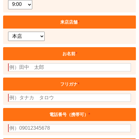
来店店舗
*
お名前
*
フリガナ
*
電話番号（携帯可）
*