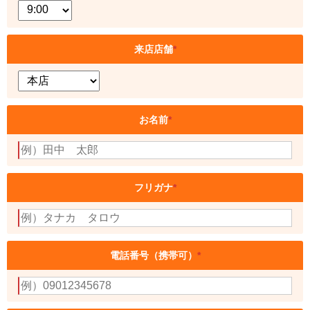
来店店舗
*
お名前
*
フリガナ
*
電話番号（携帯可）
*