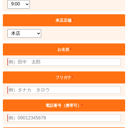
来店店舗
*
お名前
*
フリガナ
*
電話番号（携帯可）
*