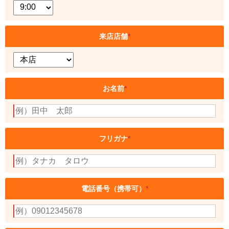
来店店舗
*
お名前
*
フリガナ
*
電話番号（携帯可）
*