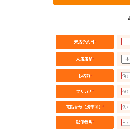
来店予約日
*
来店店舗
*
お名前
*
フリガナ
*
電話番号（携帯可）
*
郵便番号
*