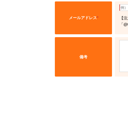
メールアドレス
*
【注
「@
備考