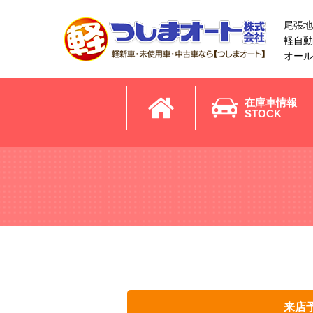
尾張地
軽自動
オール
在庫車情報
STOCK
来店