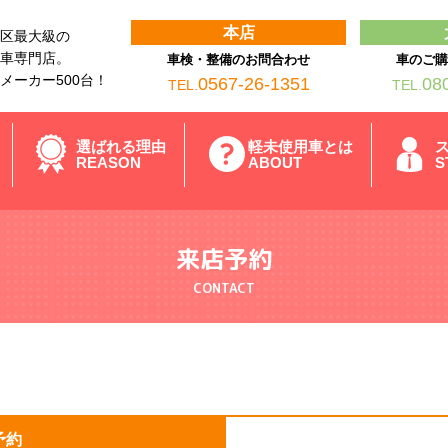
本店
区最大級の
車専門店。
車検・整備のお問合わせ
車のご
メーカー500台！
0567-26-1351
08
TEL.
TEL.
選ばれる理由
軽未使用車とは
REASON
ABOUT
S
来店予約
CONTACT
予約