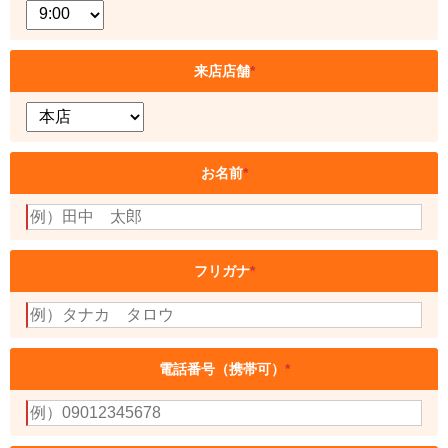
来店店舗
*
お名前
*
フリガナ
*
電話番号（携帯可）
*