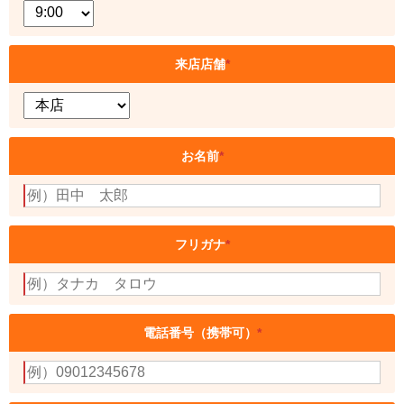
来店店舗
*
お名前
*
フリガナ
*
電話番号（携帯可）
*