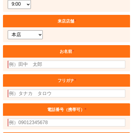
来店店舗
*
お名前
*
フリガナ
*
電話番号（携帯可）
*