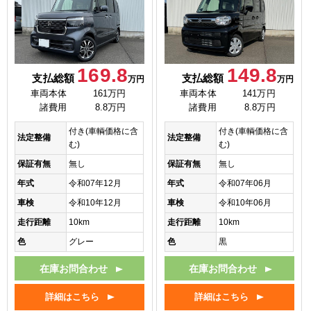
169.8
149.8
支払総額
支払総額
万円
万円
車両本体
161万円
車両本体
141万円
諸費用
8.8万円
諸費用
8.8万円
付き(車輌価格に含
付き(車輌価格に含
法定整備
法定整備
む)
む)
保証有無
無し
保証有無
無し
年式
令和07年12月
年式
令和07年06月
車検
令和10年12月
車検
令和10年06月
走行距離
10km
走行距離
10km
色
グレー
色
黒
在庫お問合わせ
在庫お問合わせ
詳細はこちら
詳細はこちら