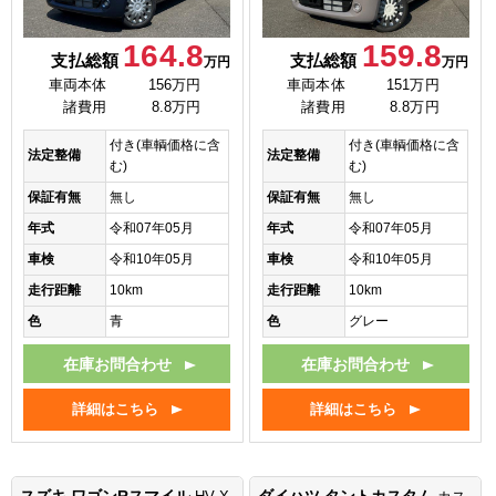
164.8
159.8
支払総額
支払総額
万円
万円
車両本体
156万円
車両本体
151万円
諸費用
8.8万円
諸費用
8.8万円
付き(車輌価格に含
付き(車輌価格に含
法定整備
法定整備
む)
む)
保証有無
無し
保証有無
無し
年式
令和07年05月
年式
令和07年05月
車検
令和10年05月
車検
令和10年05月
走行距離
10km
走行距離
10km
色
青
色
グレー
在庫お問合わせ
在庫お問合わせ
詳細はこちら
詳細はこちら