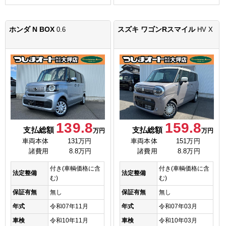
ホンダ N BOX
スズキ ワゴンRスマイル
0.6
HV X
139.8
159.8
支払総額
支払総額
万円
万円
車両本体
131万円
車両本体
151万円
諸費用
8.8万円
諸費用
8.8万円
付き(車輌価格に含
付き(車輌価格に含
法定整備
法定整備
む)
む)
保証有無
無し
保証有無
無し
年式
令和07年11月
年式
令和07年03月
車検
令和10年11月
車検
令和10年03月