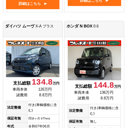
詳細はこちら
詳細はこちら
ダイハツ ムーヴ
ホンダ N BOX
X-A プラス
0.6
134.8
144.8
支払総額
万円
支払総額
万円
車両本体
126万円
車両本体
136万円
諸費用
8.8万円
諸費用
8.8万円
付き(車輌価格に含
法定整備
付き(車輌価格に含
む)
法定整備
む)
保証有無
付
(6ヶ月 6千km)
保証有無
無し
年式
令和07年06月