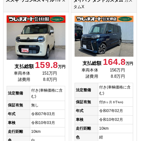
スズキ ワゴンRスマイル
ダイハツ タントカスタム
HV X
カス
タムX
164.8
159.8
支払総額
万円
支払総額
万円
車両本体
156万円
車両本体
151万円
諸費用
8.8万円
諸費用
8.8万円
付き(車輌価格に含
法定整備
付き(車輌価格に含
法定整備
む)
む)
保証有無
付
(6ヶ月 6千km)
保証有無
無し
年式
令和07年02月
年式
令和07年03月
車検
令和10年02月
車検
令和10年03月
走行距離
10km
走行距離
10km
色
紺
色
白