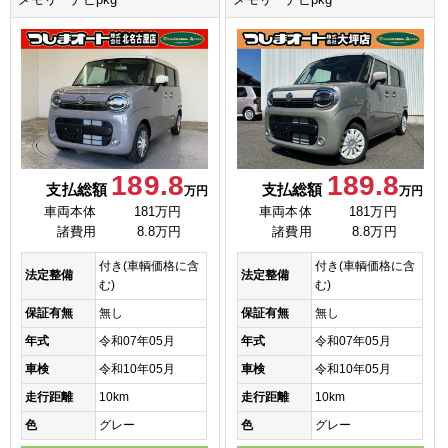
メモリーナビpkg
メモリーナビpkg
189.8
189.8
支払総額
支払総額
万円
万円
車両本体
181万円
車両本体
181万円
諸費用
8.8万円
諸費用
8.8万円
付き(車輌価格に含
付き(車輌価格に含
法定整備
法定整備
む)
む)
保証有無
無し
保証有無
無し
年式
令和07年05月
年式
令和07年05月
車検
令和10年05月
車検
令和10年05月
走行距離
10km
走行距離
10km
色
グレー
色
グレー