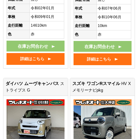
年式
令和02年01月
年式
令和07年06月
車検
令和09年01月
車検
令和10年06月
走行距離
14610km
走行距離
10km
色
赤
色
赤
在庫お問合わせ
在庫お問合わせ
詳細はこちら
詳細はこちら
ダイハツ ムーヴキャンバス
スズキ ワゴンRスマイル
ス
HV X
トライプス G
メモリーナビpkg