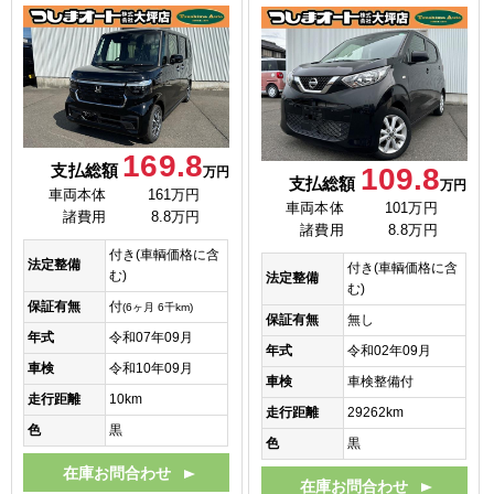
169.8
支払総額
109.8
万円
支払総額
万円
車両本体
161万円
車両本体
101万円
諸費用
8.8万円
諸費用
8.8万円
付き(車輌価格に含
法定整備
付き(車輌価格に含
む)
法定整備
む)
保証有無
付
(6ヶ月 6千km)
保証有無
無し
年式
令和07年09月
年式
令和02年09月
車検
令和10年09月
車検
車検整備付
走行距離
10km
走行距離
29262km
色
黒
色
黒
在庫お問合わせ
在庫お問合わせ