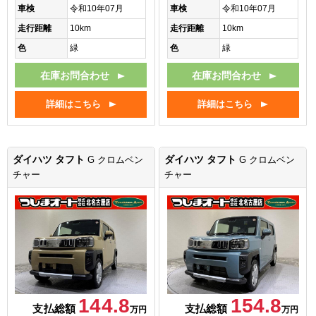
車検
令和10年07月
車検
令和10年07月
走行距離
10km
走行距離
10km
色
緑
色
緑
在庫お問合わせ
在庫お問合わせ
詳細はこちら
詳細はこちら
ダイハツ タフト
ダイハツ タフト
G クロムベン
G クロムベン
チャー
チャー
144.8
154.8
支払総額
支払総額
万円
万円