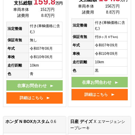
159.8
万円
支払総額
万円
車両本体
156万円
車両本体
151万円
諸費用
8.8万円
諸費用
8.8万円
付き(車輌価格に含
法定整備
付き(車輌価格に含
む)
法定整備
む)
保証有無
付
(6ヶ月 6千km)
保証有無
無し
年式
令和07年09月
年式
令和07年06月
車検
令和10年09月
車検
令和10年06月
走行距離
10km
走行距離
10km
色
黒
色
青
在庫お問合わせ
在庫お問合わせ
詳細はこちら
詳細はこちら
ホンダ N BOXカスタム
日産 デイズ
0.6
X エマージェンシ
ーブレーキ