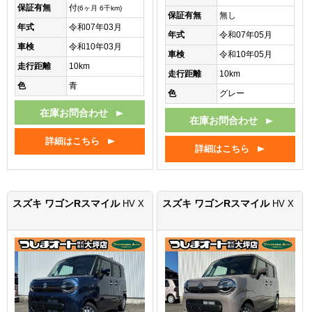
保証有無
付
(6ヶ月 6千km)
保証有無
無し
年式
令和07年03月
年式
令和07年05月
車検
令和10年03月
車検
令和10年05月
走行距離
10km
走行距離
10km
色
青
色
グレー
在庫お問合わせ
在庫お問合わせ
詳細はこちら
詳細はこちら
スズキ ワゴンRスマイル
スズキ ワゴンRスマイル
HV X
HV X