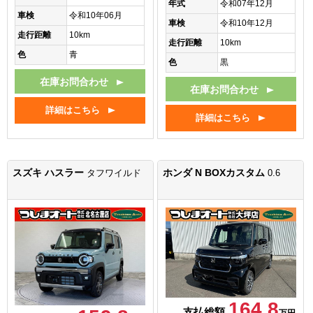
年式
令和07年12月
車検
令和10年06月
車検
令和10年12月
走行距離
10km
走行距離
10km
色
青
色
黒
在庫お問合わせ
在庫お問合わせ
詳細はこちら
詳細はこちら
スズキ ハスラー
ホンダ N BOXカスタム
タフワイルド
0.6
164.8
支払総額