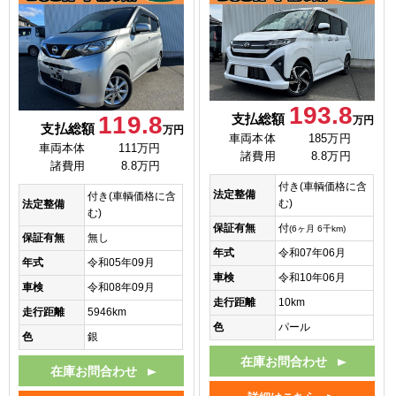
193.8
119.8
支払総額
万円
支払総額
万円
車両本体
185万円
車両本体
111万円
諸費用
8.8万円
諸費用
8.8万円
付き(車輌価格に含
法定整備
付き(車輌価格に含
む)
法定整備
む)
保証有無
付
(6ヶ月 6千km)
保証有無
無し
年式
令和07年06月
年式
令和05年09月
車検
令和10年06月
車検
令和08年09月
走行距離
10km
走行距離
5946km
色
パール
色
銀
在庫お問合わせ
在庫お問合わせ