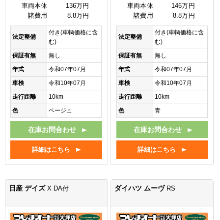
車両本体
136万円
車両本体
146万円
諸費用
8.8万円
諸費用
8.8万円
付き(車輌価格に含
付き(車輌価格に含
法定整備
法定整備
む)
む)
保証有無
無し
保証有無
無し
年式
令和07年07月
年式
令和07年07月
車検
令和10年07月
車検
令和10年07月
走行距離
10km
走行距離
10km
色
ベージュ
色
青
在庫お問合わせ
在庫お問合わせ
詳細はこちら
詳細はこちら
日産 デイズ
ダイハツ ムーヴ
X DA付
RS