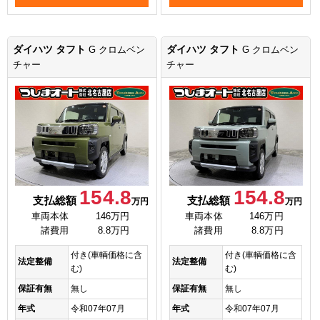
ダイハツ タフト
ダイハツ タフト
G クロムベン
G クロムベン
チャー
チャー
154.8
154.8
支払総額
支払総額
万円
万円
車両本体
146万円
車両本体
146万円
諸費用
8.8万円
諸費用
8.8万円
付き(車輌価格に含
付き(車輌価格に含
法定整備
法定整備
む)
む)
保証有無
無し
保証有無
無し
年式
令和07年07月
年式
令和07年07月