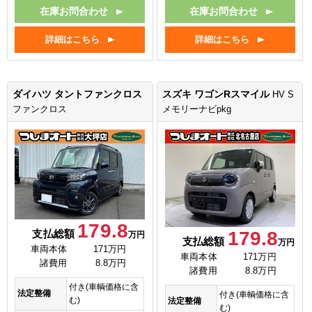
在庫お問合わせ
在庫お問合わせ
詳細はこちら
詳細はこちら
ダイハツ タントファンクロス
スズキ ワゴンRスマイル
HV S
ファンクロス
メモリーナビpkg
179.8
179.8
支払総額
万円
支払総額
万円
車両本体
171万円
車両本体
171万円
諸費用
8.8万円
諸費用
8.8万円
付き(車輌価格に含
法定整備
付き(車輌価格に含
む)
法定整備
む)