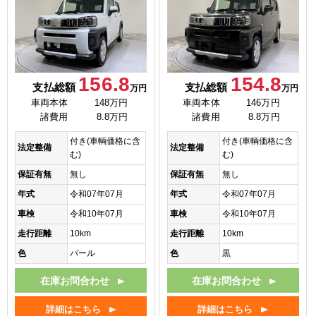
156.8
154.8
支払総額
支払総額
万円
万円
車両本体
148万円
車両本体
146万円
諸費用
8.8万円
諸費用
8.8万円
付き(車輌価格に含
付き(車輌価格に含
法定整備
法定整備
む)
む)
保証有無
無し
保証有無
無し
年式
令和07年07月
年式
令和07年07月
車検
令和10年07月
車検
令和10年07月
走行距離
10km
走行距離
10km
色
パール
色
黒
在庫お問合わせ
在庫お問合わせ
詳細はこちら
詳細はこちら