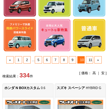
«
1
2
...
5
6
7
8
9
10
11
»
[ 価格：
高
｜
安
]
334
検索結果：
件
ホンダ N BOXカスタム
スズキ スペーシア
0.6
HYBRID G