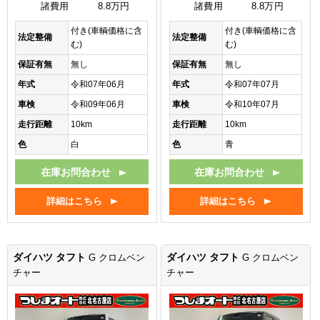
諸費用
8.8万円
諸費用
8.8万円
付き(車輌価格に含
付き(車輌価格に含
法定整備
法定整備
む)
む)
保証有無
無し
保証有無
無し
年式
令和07年06月
年式
令和07年07月
車検
令和09年06月
車検
令和10年07月
走行距離
10km
走行距離
10km
色
白
色
青
在庫お問合わせ
在庫お問合わせ
詳細はこちら
詳細はこちら
ダイハツ タフト
ダイハツ タフト
G クロムベン
G クロムベン
チャー
チャー