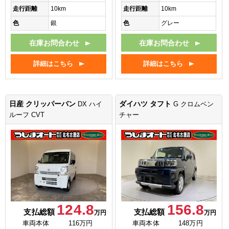
走行距離
10km
走行距離
10km
色
銀
色
グレー
在庫お問合わせ
在庫お問合わせ
詳細はこちら
詳細はこちら
日産 クリッパーバン
ダイハツ タフト
DX ハイ
G クロムベン
ルーフ CVT
チャー
124.8
156.8
支払総額
支払総額
万円
万円
車両本体
116万円
車両本体
148万円