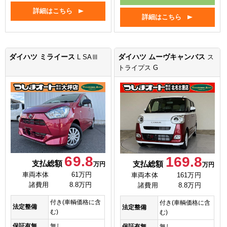
詳細はこちら
詳細はこちら
ダイハツ ミライース
ダイハツ ムーヴキャンバス
L SAⅢ
ス
トライプス G
69.8
169.8
支払総額
支払総額
万円
万円
車両本体
61万円
車両本体
161万円
諸費用
8.8万円
諸費用
8.8万円
付き(車輌価格に含
付き(車輌価格に含
法定整備
法定整備
む)
む)
保証有無
無し
保証有無
無し