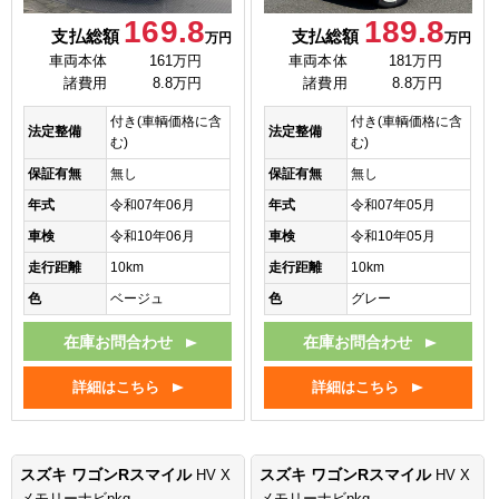
169.8
189.8
支払総額
支払総額
万円
万円
車両本体
161万円
車両本体
181万円
諸費用
8.8万円
諸費用
8.8万円
付き(車輌価格に含
付き(車輌価格に含
法定整備
法定整備
む)
む)
保証有無
無し
保証有無
無し
年式
令和07年06月
年式
令和07年05月
車検
令和10年06月
車検
令和10年05月
走行距離
10km
走行距離
10km
色
ベージュ
色
グレー
在庫お問合わせ
在庫お問合わせ
詳細はこちら
詳細はこちら
スズキ ワゴンRスマイル
スズキ ワゴンRスマイル
HV X
HV X