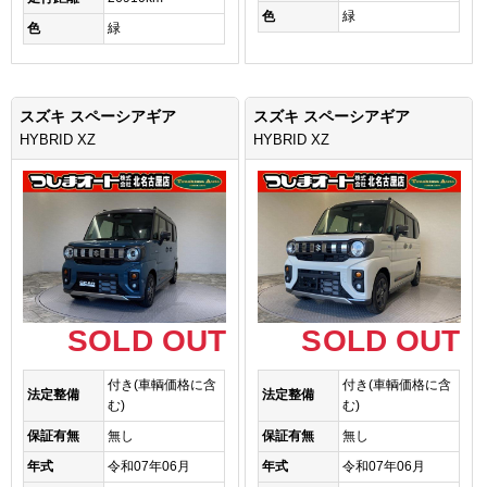
色
緑
色
緑
スズキ スペーシアギア
スズキ スペーシアギア
HYBRID XZ
HYBRID XZ
SOLD OUT
SOLD OUT
付き(車輌価格に含
付き(車輌価格に含
法定整備
法定整備
む)
む)
保証有無
無し
保証有無
無し
年式
令和07年06月
年式
令和07年06月