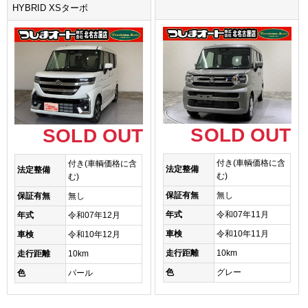
HYBRID XSターボ
SOLD OUT
SOLD OUT
付き(車輌価格に含
付き(車輌価格に含
法定整備
法定整備
む)
む)
保証有無
無し
保証有無
無し
年式
令和07年11月
年式
令和07年12月
車検
令和10年11月
車検
令和10年12月
走行距離
10km
走行距離
10km
色
グレー
色
パール