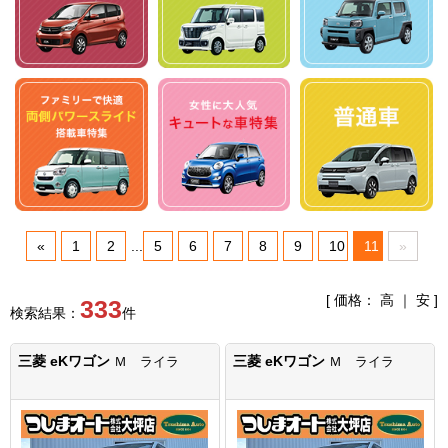
«
1
2
...
5
6
7
8
9
10
11
»
[ 価格：
高
｜
安
]
333
検索結果：
件
三菱 eKワゴン
三菱 eKワゴン
Ｍ ライラ
Ｍ ライラ