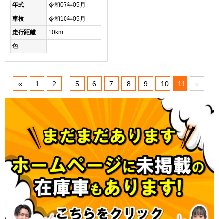
年式
令和07年05月
車検
令和10年05月
走行距離
10km
色
－
«
1
2
...
5
6
7
8
9
10
11
»