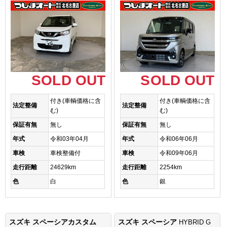
SOLD OUT
SOLD OUT
付き(車輌価格に含
付き(車輌価格に含
法定整備
法定整備
む)
む)
保証有無
無し
保証有無
無し
年式
令和03年04月
年式
令和06年06月
車検
車検整備付
車検
令和09年06月
走行距離
24629km
走行距離
2254km
色
白
色
銀
スズキ スペーシアカスタム
スズキ スペーシア
HYBRID G