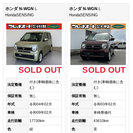
ホンダ N-WGN
ホンダ N-WGN
L
L
HondaSENSING
HondaSENSING
SOLD OUT
SOLD OUT
付き(車輌価格に含
付き(車輌価格に含
法定整備
法定整備
む)
む)
保証有無
無し
保証有無
無し
年式
令和04年02月
年式
令和03年02月
車検
令和09年02月
車検
車検整備付
走行距離
17730km
走行距離
43610km
色
緑
色
茶