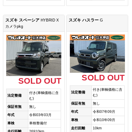
スズキ スペーシア
スズキ ハスラー
HYBRID X
G
カメラpkg
SOLD OUT
SOLD OUT
付き(車輌価格に含
法定整備
付き(車輌価格に含
む)
法定整備
む)
保証有無
無し
保証有無
無し
年式
令和07年09月
年式
令和03年03月
車検
令和10年09月
車検
車検整備付
走行距離
10km
走行距離
26910km