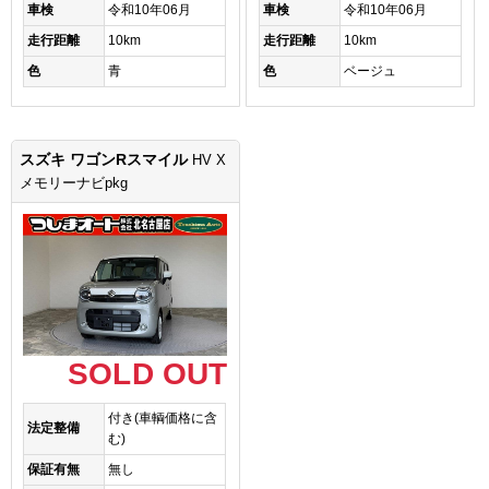
車検
令和10年06月
車検
令和10年06月
走行距離
10km
走行距離
10km
色
青
色
ベージュ
スズキ ワゴンRスマイル
HV X
メモリーナビpkg
SOLD OUT
付き(車輌価格に含
法定整備
む)
保証有無
無し