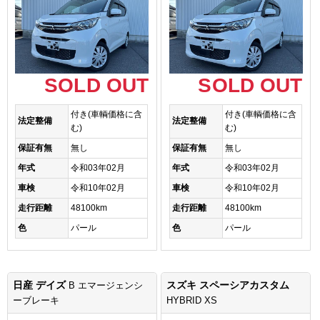
SOLD OUT
SOLD OUT
付き(車輌価格に含
付き(車輌価格に含
法定整備
法定整備
む)
む)
保証有無
無し
保証有無
無し
年式
令和03年02月
年式
令和03年02月
車検
令和10年02月
車検
令和10年02月
走行距離
48100km
走行距離
48100km
色
パール
色
パール
日産 デイズ
スズキ スペーシアカスタム
B エマージェンシ
ーブレーキ
HYBRID XS