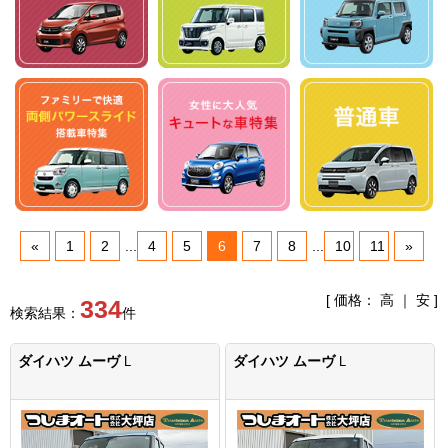
«
1
2
...
4
5
6
7
8
...
10
11
»
[ 価格：
高
｜
安
]
334
検索結果：
件
ダイハツ ムーヴ
ダイハツ ムーヴ
L
L