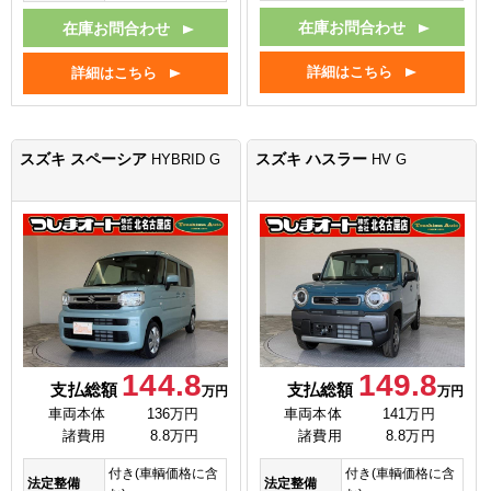
在庫お問合わせ
在庫お問合わせ
詳細はこちら
詳細はこちら
スズキ スペーシア
スズキ ハスラー
HYBRID G
HV G
144.8
149.8
支払総額
支払総額
万円
万円
車両本体
136万円
車両本体
141万円
諸費用
8.8万円
諸費用
8.8万円
付き(車輌価格に含
付き(車輌価格に含
法定整備
法定整備