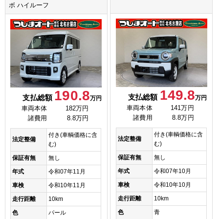
ボ ハイルーフ
149.8
190.8
支払総額
支払総額
万円
万円
車両本体
141万円
車両本体
182万円
諸費用
8.8万円
諸費用
8.8万円
付き(車輌価格に含
付き(車輌価格に含
法定整備
法定整備
む)
む)
保証有無
無し
保証有無
無し
年式
令和07年10月
年式
令和07年11月
車検
令和10年10月
車検
令和10年11月
走行距離
10km
走行距離
10km
色
青
色
パール