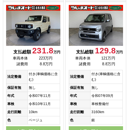
231.8
129.8
支払総額
支払総額
万円
万円
車両本体
223万円
車両本体
121万円
諸費用
8.8万円
諸費用
8.8万円
付き(車輌価格に含
付き(車輌価格に含
法定整備
法定整備
む)
む)
保証有無
無し
保証有無
無し
年式
令和07年11月
年式
令和07年09月
車検
令和10年11月
車検
車検整備付
走行距離
10km
走行距離
3160km
色
ベージュ
色
銀