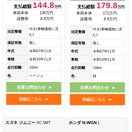
144.8
179.8
支払総額
支払総額
万円
万円
車両本体
136万円
車両本体
171万円
諸費用
8.8万円
諸費用
8.8万円
付き(車輌価格に含
付き(車輌価格に含
法定整備
法定整備
む)
む)
保証有無
無し
保証有無
無し
年式
令和07年11月
年式
令和07年11月
車検
令和10年11月
車検
令和10年11月
走行距離
10km
走行距離
10km
色
ベージュ
色
緑
在庫お問合わせ
在庫お問合わせ
詳細はこちら
詳細はこちら
スズキ ジムニー
ホンダ N-WGN
XC 5MT
L