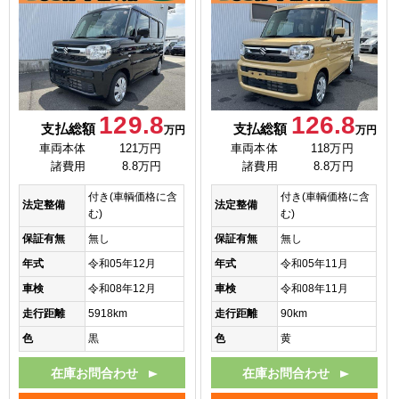
129.8
126.8
支払総額
支払総額
万円
万円
車両本体
121万円
車両本体
118万円
諸費用
8.8万円
諸費用
8.8万円
付き(車輌価格に含
付き(車輌価格に含
法定整備
法定整備
む)
む)
保証有無
無し
保証有無
無し
年式
令和05年12月
年式
令和05年11月
車検
令和08年12月
車検
令和08年11月
走行距離
5918km
走行距離
90km
色
黒
色
黄
在庫お問合わせ
在庫お問合わせ