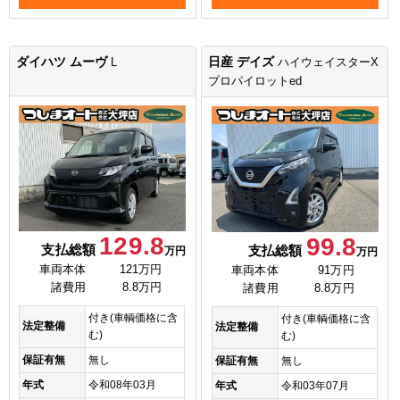
ダイハツ ムーヴ
日産 デイズ
L
ハイウェイスターX
プロパイロットed
129.8
99.8
支払総額
支払総額
万円
万円
車両本体
121万円
車両本体
91万円
諸費用
8.8万円
諸費用
8.8万円
付き(車輌価格に含
付き(車輌価格に含
法定整備
法定整備
む)
む)
保証有無
無し
保証有無
無し
年式
令和08年03月
年式
令和03年07月