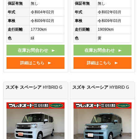
保証有無
無し
保証有無
無し
年式
令和04年02月
年式
令和02年03月
車検
令和09年02月
車検
令和09年03月
走行距離
17730km
走行距離
19090km
色
緑
色
黄
在庫お問合わせ
在庫お問合わせ
詳細はこちら
詳細はこちら
スズキ スペーシア
スズキ スペーシア
HYBRID G
HYBRID G