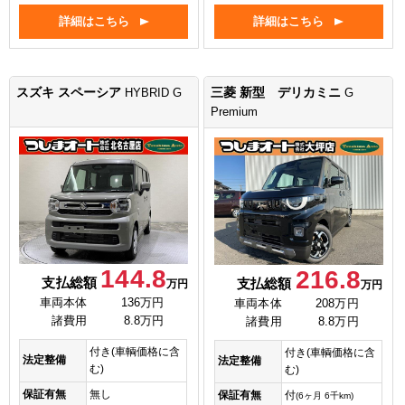
詳細はこちら
詳細はこちら
スズキ スペーシア
三菱 新型 デリカミニ
HYBRID G
G
Premium
144.8
216.8
支払総額
支払総額
万円
万円
車両本体
136万円
車両本体
208万円
諸費用
8.8万円
諸費用
8.8万円
付き(車輌価格に含
付き(車輌価格に含
法定整備
法定整備
む)
む)
保証有無
無し
保証有無
付
(6ヶ月 6千km)