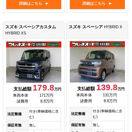
詳細はこちら
詳細はこちら
スズキ スペーシアカスタム
スズキ スペーシア
HYBRID X
HYBRID XS
139.8
179.8
支払総額
支払総額
万円
万円
車両本体
131万円
車両本体
171万円
諸費用
8.8万円
諸費用
8.8万円
付き(車輌価格に含
付き(車輌価格に含
法定整備
法定整備
む)
む)
保証有無
無し
保証有無
無し