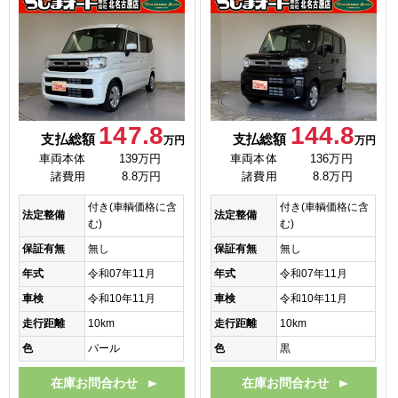
147.8
144.8
支払総額
支払総額
万円
万円
車両本体
139万円
車両本体
136万円
諸費用
8.8万円
諸費用
8.8万円
付き(車輌価格に含
付き(車輌価格に含
法定整備
法定整備
む)
む)
保証有無
無し
保証有無
無し
年式
令和07年11月
年式
令和07年11月
車検
令和10年11月
車検
令和10年11月
走行距離
10km
走行距離
10km
色
パール
色
黒
在庫お問合わせ
在庫お問合わせ