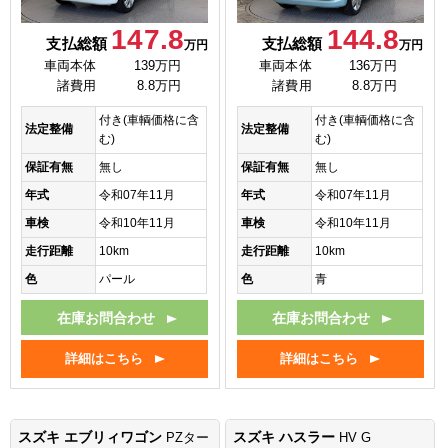
147.8
144.8
支払総額
支払総額
万円
万円
車両本体
139万円
車両本体
136万円
諸費用
8.8万円
諸費用
8.8万円
付き(車輌価格に含
付き(車輌価格に含
法定整備
法定整備
む)
む)
保証有無
無し
保証有無
無し
年式
令和07年11月
年式
令和07年11月
車検
令和10年11月
車検
令和10年11月
走行距離
10km
走行距離
10km
色
パール
色
青
在庫お問合わせ
在庫お問合わせ
詳細はこちら
詳細はこちら
スズキ エブリィワゴン
スズキ ハスラー
PZター
HV G