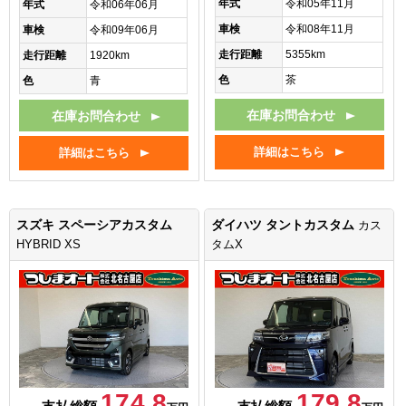
年式
令和05年11月
年式
令和06年06月
車検
令和08年11月
車検
令和09年06月
走行距離
5355km
走行距離
1920km
色
茶
色
青
在庫お問合わせ
在庫お問合わせ
詳細はこちら
詳細はこちら
スズキ スペーシアカスタム
ダイハツ タントカスタム
カス
HYBRID XS
タムX
174.8
179.8