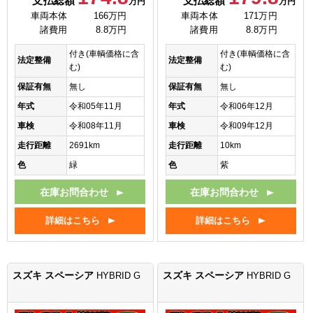
支払総額
支払総額
万円
万円
車両本体
166万円
車両本体
171万円
諸費用
8.8万円
諸費用
8.8万円
付き(車輌価格に含
付き(車輌価格に含
法定整備
法定整備
む)
む)
保証有無
無し
保証有無
無し
年式
令和05年11月
年式
令和06年12月
車検
令和08年11月
車検
令和09年12月
走行距離
2691km
走行距離
10km
色
緑
色
紫
在庫お問合わせ
在庫お問合わせ
詳細はこちら
詳細はこちら
スズキ スペーシア
スズキ スペーシア
HYBRID G
HYBRID G