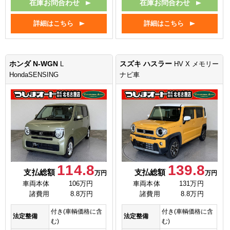
在庫お問合わせ
在庫お問合わせ
詳細はこちら
詳細はこちら
ホンダ N-WGN
スズキ ハスラー
L
HV X メモリー
HondaSENSING
ナビ車
114.8
139.8
支払総額
支払総額
万円
万円
車両本体
106万円
車両本体
131万円
諸費用
8.8万円
諸費用
8.8万円
付き(車輌価格に含
付き(車輌価格に含
法定整備
法定整備
む)
む)