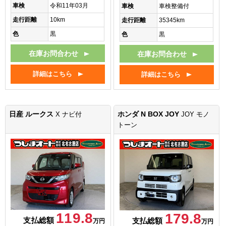
車検
令和11年03月
車検
車検整備付
走行距離
10km
走行距離
35345km
色
黒
色
黒
在庫お問合わせ
在庫お問合わせ
詳細はこちら
詳細はこちら
日産 ルークス
ホンダ N BOX JOY
X ナビ付
JOY モノ
トーン
119.8
179.8
支払総額
支払総額
万円
万円