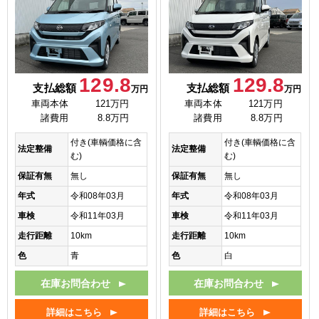
129.8
129.8
支払総額
支払総額
万円
万円
車両本体
121万円
車両本体
121万円
諸費用
8.8万円
諸費用
8.8万円
付き(車輌価格に含
付き(車輌価格に含
法定整備
法定整備
む)
む)
保証有無
無し
保証有無
無し
年式
令和08年03月
年式
令和08年03月
車検
令和11年03月
車検
令和11年03月
走行距離
10km
走行距離
10km
色
青
色
白
在庫お問合わせ
在庫お問合わせ
詳細はこちら
詳細はこちら