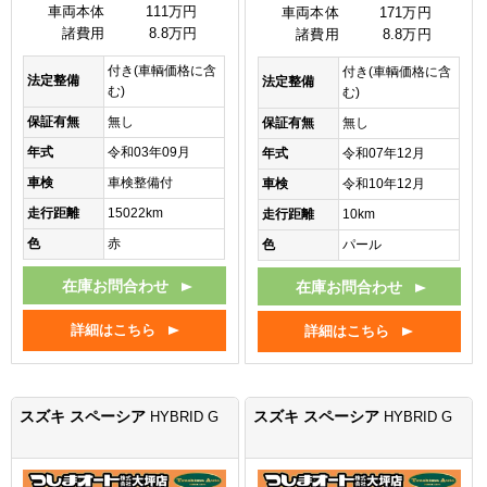
車両本体
111万円
車両本体
171万円
諸費用
8.8万円
諸費用
8.8万円
付き(車輌価格に含
付き(車輌価格に含
法定整備
法定整備
む)
む)
保証有無
無し
保証有無
無し
年式
令和03年09月
年式
令和07年12月
車検
車検整備付
車検
令和10年12月
走行距離
15022km
走行距離
10km
色
赤
色
パール
在庫お問合わせ
在庫お問合わせ
詳細はこちら
詳細はこちら
スズキ スペーシア
スズキ スペーシア
HYBRID G
HYBRID G