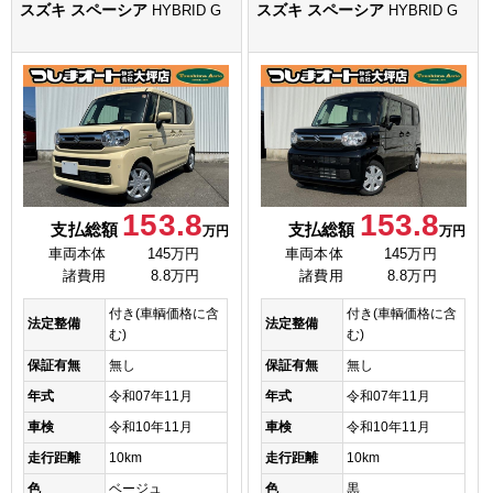
スズキ スペーシア
スズキ スペーシア
HYBRID G
HYBRID G
153.8
153.8
支払総額
支払総額
万円
万円
車両本体
145万円
車両本体
145万円
諸費用
8.8万円
諸費用
8.8万円
付き(車輌価格に含
付き(車輌価格に含
法定整備
法定整備
む)
む)
保証有無
無し
保証有無
無し
年式
令和07年11月
年式
令和07年11月
車検
令和10年11月
車検
令和10年11月
走行距離
10km
走行距離
10km
色
ベージュ
色
黒