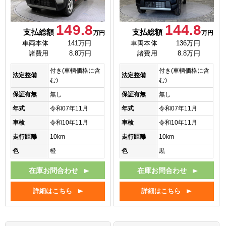
149.8
144.8
支払総額
支払総額
万円
万円
車両本体
141万円
車両本体
136万円
諸費用
8.8万円
諸費用
8.8万円
付き(車輌価格に含
付き(車輌価格に含
法定整備
法定整備
む)
む)
保証有無
無し
保証有無
無し
年式
令和07年11月
年式
令和07年11月
車検
令和10年11月
車検
令和10年11月
走行距離
10km
走行距離
10km
色
橙
色
黒
在庫お問合わせ
在庫お問合わせ
詳細はこちら
詳細はこちら