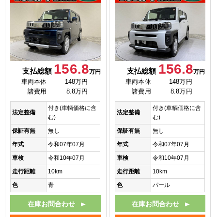
156.8
156.8
支払総額
支払総額
万円
万円
車両本体
148万円
車両本体
148万円
諸費用
8.8万円
諸費用
8.8万円
付き(車輌価格に含
付き(車輌価格に含
法定整備
法定整備
む)
む)
保証有無
無し
保証有無
無し
年式
令和07年07月
年式
令和07年07月
車検
令和10年07月
車検
令和10年07月
走行距離
10km
走行距離
10km
色
青
色
パール
在庫お問合わせ
在庫お問合わせ