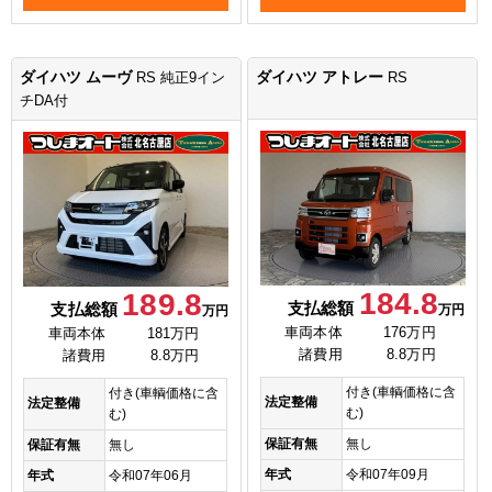
ダイハツ ムーヴ
ダイハツ アトレー
RS 純正9イン
RS
チDA付
184.8
189.8
支払総額
支払総額
万円
万円
車両本体
176万円
車両本体
181万円
諸費用
8.8万円
諸費用
8.8万円
付き(車輌価格に含
付き(車輌価格に含
法定整備
法定整備
む)
む)
保証有無
無し
保証有無
無し
年式
令和07年09月
年式
令和07年06月