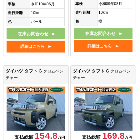
車検
令和09年08月
車検
令和10年06月
走行距離
10km
走行距離
10km
色
橙
色
パール
在庫お問合わせ
在庫お問合わせ
詳細はこちら
詳細はこちら
ダイハツ タフト
ダイハツ タフト
G クロムベン
G クロムベン
チャー
チャー
154.8
169.8
支払総額
支払総額
万円
万円