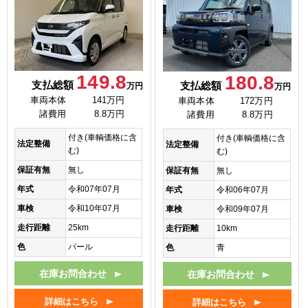
149.8
180.8
支払総額
支払総額
万円
万円
車両本体
141万円
車両本体
172万円
諸費用
8.8万円
諸費用
8.8万円
付き(車輌価格に含
付き(車輌価格に含
法定整備
法定整備
む)
む)
保証有無
無し
保証有無
無し
年式
令和07年07月
年式
令和06年07月
車検
令和10年07月
車検
令和09年07月
走行距離
25km
走行距離
10km
色
パール
色
青
在庫お問合わせ
在庫お問合わせ
詳細はこちら
詳細はこちら