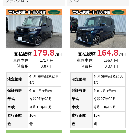
ファンクロス
タムX
179.8
164.8
支払総額
支払総額
万円
万円
車両本体
171万円
車両本体
156万円
諸費用
8.8万円
諸費用
8.8万円
付き(車輌価格に含
付き(車輌価格に含
法定整備
法定整備
む)
む)
保証有無
付
保証有無
付
(6ヶ月 6千km)
(6ヶ月 6千km)
年式
令和07年03月
年式
令和07年02月
車検
令和10年03月
車検
令和10年02月
走行距離
10km
走行距離
10km
色
青
色
紺