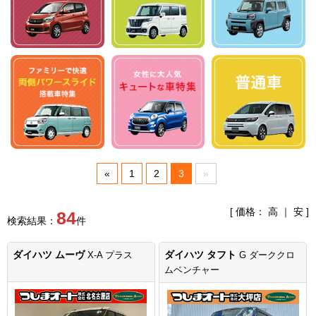
«
1
2
3
»
[ 価格：
高
｜
安
]
84
検索結果：
件
ダイハツ ムーヴ
ダイハツ タフト
X-A プラス
G ダーククロ
ムベンチャー