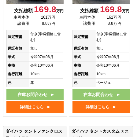
169.8
169.8
支払総額
支払総額
万円
万円
車両本体
161万円
車両本体
161万円
諸費用
8.8万円
諸費用
8.8万円
付き(車輌価格に含
付き(車輌価格に含
法定整備
法定整備
む)
む)
保証有無
無し
保証有無
無し
年式
令和07年06月
年式
令和07年06月
車検
令和10年06月
車検
令和10年06月
走行距離
10km
走行距離
10km
色
赤
色
ベージュ
在庫お問合わせ
在庫お問合わせ
詳細はこちら
詳細はこちら
ダイハツ タントファンクロス
ダイハツ タントカスタム
カス