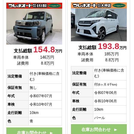
193.8
支払総額
154.8
万円
支払総額
万円
車両本体
185万円
車両本体
146万円
諸費用
8.8万円
諸費用
8.8万円
付き(車輌価格に含
法定整備
付き(車輌価格に含
む)
法定整備
む)
保証有無
付
(6ヶ月 6千km)
保証有無
無し
年式
令和07年06月
年式
令和07年07月
車検
令和10年06月
車検
令和10年07月
走行距離
10km
走行距離
10km
色
パール
色
青
在庫お問合わせ
在庫お問合わせ