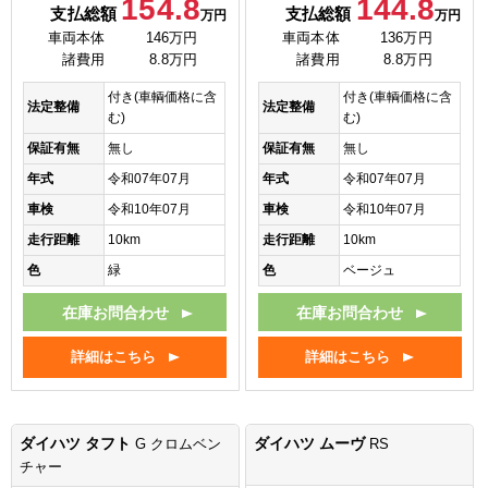
154.8
144.8
支払総額
支払総額
万円
万円
車両本体
146万円
車両本体
136万円
諸費用
8.8万円
諸費用
8.8万円
付き(車輌価格に含
付き(車輌価格に含
法定整備
法定整備
む)
む)
保証有無
無し
保証有無
無し
年式
令和07年07月
年式
令和07年07月
車検
令和10年07月
車検
令和10年07月
走行距離
10km
走行距離
10km
色
緑
色
ベージュ
在庫お問合わせ
在庫お問合わせ
詳細はこちら
詳細はこちら
ダイハツ タフト
ダイハツ ムーヴ
G クロムベン
RS
チャー