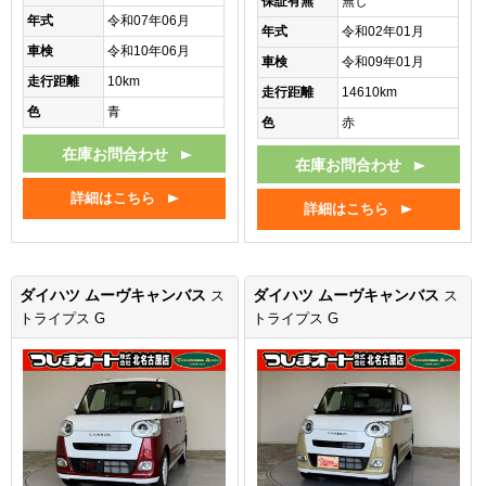
保証有無
無し
年式
令和07年06月
年式
令和02年01月
車検
令和10年06月
車検
令和09年01月
走行距離
10km
走行距離
14610km
色
青
色
赤
在庫お問合わせ
在庫お問合わせ
詳細はこちら
詳細はこちら
ダイハツ ムーヴキャンバス
ダイハツ ムーヴキャンバス
ス
ス
トライプス G
トライプス G