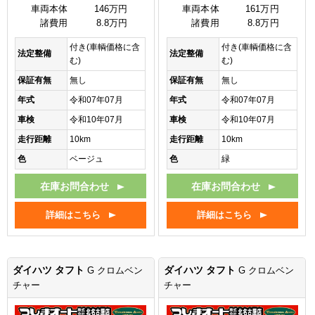
車両本体
146万円
車両本体
161万円
諸費用
8.8万円
諸費用
8.8万円
付き(車輌価格に含
付き(車輌価格に含
法定整備
法定整備
む)
む)
保証有無
無し
保証有無
無し
年式
令和07年07月
年式
令和07年07月
車検
令和10年07月
車検
令和10年07月
走行距離
10km
走行距離
10km
色
ベージュ
色
緑
在庫お問合わせ
在庫お問合わせ
詳細はこちら
詳細はこちら
ダイハツ タフト
ダイハツ タフト
G クロムベン
G クロムベン
チャー
チャー