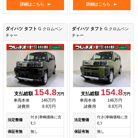
詳細はこちら
詳細はこちら
ダイハツ タフト
ダイハツ タフト
G クロムベン
G クロムベン
チャー
チャー
154.8
154.8
支払総額
支払総額
万円
万円
車両本体
146万円
車両本体
146万円
諸費用
8.8万円
諸費用
8.8万円
付き(車輌価格に含
付き(車輌価格に含
法定整備
法定整備
む)
む)
保証有無
無し
保証有無
無し