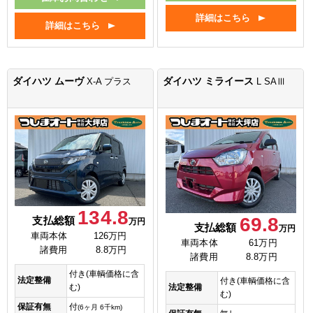
詳細はこちら
詳細はこちら
ダイハツ ムーヴ
ダイハツ ミライース
X-A プラス
L SAⅢ
134.8
69.8
支払総額
万円
支払総額
万円
車両本体
126万円
車両本体
61万円
諸費用
8.8万円
諸費用
8.8万円
付き(車輌価格に含
法定整備
付き(車輌価格に含
む)
法定整備
む)
保証有無
付
(6ヶ月 6千km)