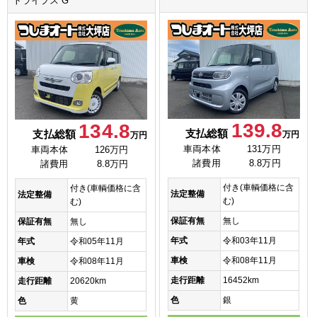
トライプス G
139.8
134.8
支払総額
支払総額
万円
万円
車両本体
131万円
車両本体
126万円
諸費用
8.8万円
諸費用
8.8万円
付き(車輌価格に含
付き(車輌価格に含
法定整備
法定整備
む)
む)
保証有無
無し
保証有無
無し
年式
令和03年11月
年式
令和05年11月
車検
令和08年11月
車検
令和08年11月
走行距離
16452km
走行距離
20620km
色
銀
色
黄