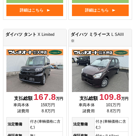
詳細はこちら
詳細はこちら
ダイハツ タント
ダイハツ ミライース
X Limited
L SAIII
※
167.8
109.8
支払総額
支払総額
万円
万円
車両本体
159万円
車両本体
101万円
諸費用
8.8万円
諸費用
8.8万円
付き(車輌価格に含
付き(車輌価格に含
法定整備
法定整備
む)
む)
保証有無
無し
保証有無
付
(6ヶ月 6千km)