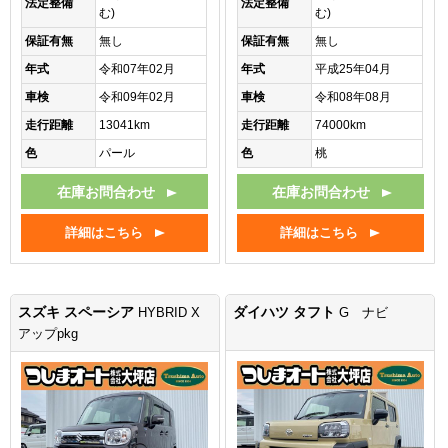
法定整備
法定整備
む)
む)
保証有無
無し
保証有無
無し
年式
令和07年02月
年式
平成25年04月
車検
令和09年02月
車検
令和08年08月
走行距離
13041km
走行距離
74000km
色
パール
色
桃
在庫お問合わせ
在庫お問合わせ
詳細はこちら
詳細はこちら
スズキ スペーシア
ダイハツ タフト
HYBRID X
G ナビ
アップpkg