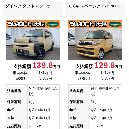
ダイハツ タフト
スズキ スペーシア
X ターボ
HYBRID G
139.8
129.8
支払総額
支払総額
万円
万円
車両本体
131万円
車両本体
121万円
諸費用
8.8万円
諸費用
8.8万円
付き(車輌価格に含
付き(車輌価格に含
法定整備
法定整備
む)
む)
保証有無
無し
保証有無
無し
年式
令和07年03月
年式
令和06年07月
車検
令和10年03月
車検
令和09年07月
走行距離
7990km
走行距離
1652km