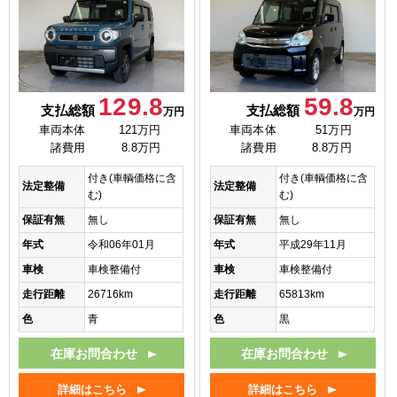
129.8
59.8
支払総額
支払総額
万円
万円
車両本体
121万円
車両本体
51万円
諸費用
8.8万円
諸費用
8.8万円
付き(車輌価格に含
付き(車輌価格に含
法定整備
法定整備
む)
む)
保証有無
無し
保証有無
無し
年式
令和06年01月
年式
平成29年11月
車検
車検整備付
車検
車検整備付
走行距離
26716km
走行距離
65813km
色
青
色
黒
在庫お問合わせ
在庫お問合わせ
詳細はこちら
詳細はこちら