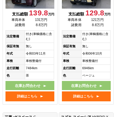
139.8
129.8
支払総額
支払総額
万円
万円
車両本体
131万円
車両本体
121万円
諸費用
8.8万円
諸費用
8.8万円
付き(車輌価格に含
付き(車輌価格に含
法定整備
法定整備
む)
む)
保証有無
無し
保証有無
無し
年式
令和03年11月
年式
令和06年10月
車検
車検整備付
車検
車検整備付
走行距離
7484km
走行距離
6946km
色
茶
色
ベージュ
在庫お問合わせ
在庫お問合わせ
詳細はこちら
詳細はこちら
三菱 eKスペース
スズキ スペーシア