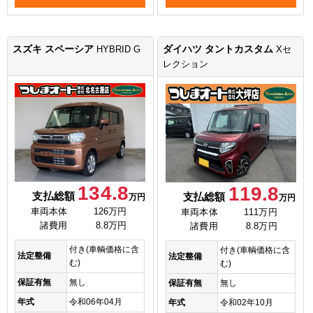
スズキ スペーシア
ダイハツ タントカスタム
HYBRID G
Xセ
レクション
134.8
119.8
支払総額
支払総額
万円
万円
車両本体
126万円
車両本体
111万円
諸費用
8.8万円
諸費用
8.8万円
付き(車輌価格に含
付き(車輌価格に含
法定整備
法定整備
む)
む)
保証有無
無し
保証有無
無し
年式
令和06年04月
年式
令和02年10月