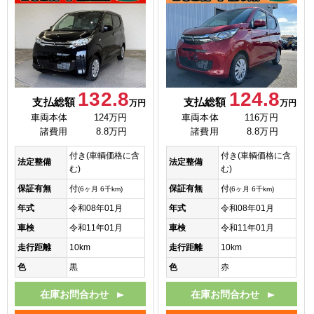
132.8
124.8
支払総額
支払総額
万円
万円
車両本体
124万円
車両本体
116万円
諸費用
8.8万円
諸費用
8.8万円
付き(車輌価格に含
付き(車輌価格に含
法定整備
法定整備
む)
む)
保証有無
付
保証有無
付
(6ヶ月 6千km)
(6ヶ月 6千km)
年式
令和08年01月
年式
令和08年01月
車検
令和11年01月
車検
令和11年01月
走行距離
10km
走行距離
10km
色
黒
色
赤
在庫お問合わせ
在庫お問合わせ