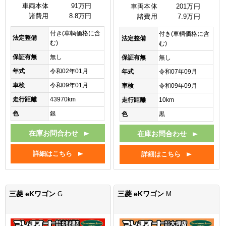
車両本体
91万円
車両本体
201万円
諸費用
8.8万円
諸費用
7.9万円
付き(車輌価格に含
付き(車輌価格に含
法定整備
法定整備
む)
む)
保証有無
無し
保証有無
無し
年式
令和02年01月
年式
令和07年09月
車検
令和09年01月
車検
令和09年09月
走行距離
43970km
走行距離
10km
色
銀
色
黒
在庫お問合わせ
在庫お問合わせ
詳細はこちら
詳細はこちら
三菱 eKワゴン
三菱 eKワゴン
G
M