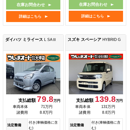
在庫お問合わせ
在庫お問合わせ
詳細はこちら
詳細はこちら
ダイハツ ミライース
スズキ スペーシア
L SAⅢ
HYBRID G
79.8
139.8
支払総額
支払総額
万円
万円
車両本体
71万円
車両本体
131万円
諸費用
8.8万円
諸費用
8.8万円
付き(車輌価格に含
付き(車輌価格に含
法定整備
法定整備
む)
む)