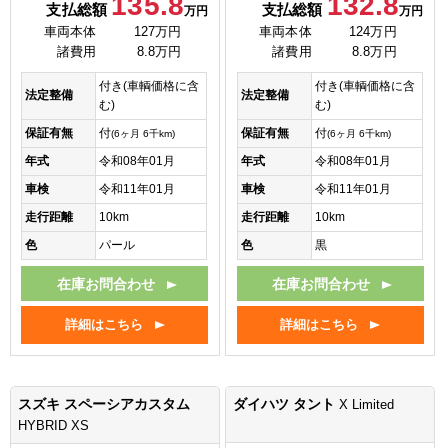
135.8
132.8
支払総額
支払総額
万円
万円
車両本体
127万円
車両本体
124万円
諸費用
8.8万円
諸費用
8.8万円
付き(車輌価格に含
付き(車輌価格に含
法定整備
法定整備
む)
む)
保証有無
付
保証有無
付
(6ヶ月 6千km)
(6ヶ月 6千km)
年式
令和08年01月
年式
令和08年01月
車検
令和11年01月
車検
令和11年01月
走行距離
10km
走行距離
10km
色
パール
色
黒
在庫お問合わせ
在庫お問合わせ
詳細はこちら
詳細はこちら
スズキ スペーシアカスタム
ダイハツ タント
X Limited
HYBRID XS