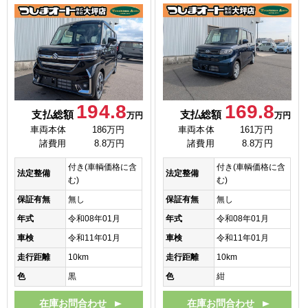
169.8
194.8
支払総額
支払総額
万円
万円
車両本体
161万円
車両本体
186万円
諸費用
8.8万円
諸費用
8.8万円
付き(車輌価格に含
付き(車輌価格に含
法定整備
法定整備
む)
む)
保証有無
無し
保証有無
無し
年式
令和08年01月
年式
令和08年01月
車検
令和11年01月
車検
令和11年01月
走行距離
10km
走行距離
10km
色
紺
色
黒
在庫お問合わせ
在庫お問合わせ