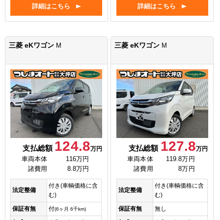
詳細はこちら
詳細はこちら
三菱 eKワゴン
三菱 eKワゴン
M
M
124.8
127.8
支払総額
支払総額
万円
万円
車両本体
116万円
車両本体
119.8万円
諸費用
8.8万円
諸費用
8万円
付き(車輌価格に含
付き(車輌価格に含
法定整備
法定整備
む)
む)
保証有無
付
保証有無
無し
(6ヶ月 6千km)