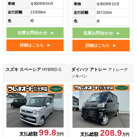
車検
令和09年04月
車検
令和09年10月
走行距離
23308km
走行距離
36732km
色
橙
色
赤
在庫お問合わせ
在庫お問合わせ
詳細はこちら
詳細はこちら
スズキ スペーシア
ダイハツ アトレー
HYBRID G
アトレーデ
ッキバン
99.8
208.9
支払総額
支払総額
万円
万円