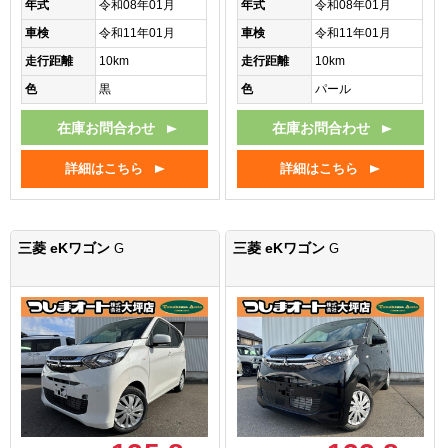
年式
令和08年01月
年式
令和08年01月
車検
令和11年01月
車検
令和11年01月
走行距離
10km
走行距離
10km
色
黒
色
パール
在庫お問合わせ
在庫お問合わせ
詳細はこちら
詳細はこちら
三菱 eKワゴン
三菱 eKワゴン
G
G