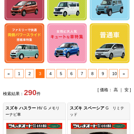
«
1
2
3
4
5
6
7
8
9
10
»
[ 価格：
高
｜
安
]
290
検索結果：
件
スズキ ハスラー
スズキ スペーシア
HV G メモリ
G リミテ
ーナビ車
ッド