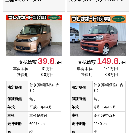
G
HYBRID X
39.8
149.8
支払総額
支払総額
万円
万円
車両本体
31万円
車両本体
141万円
諸費用
8.8万円
諸費用
8.8万円
付き(車輌価格に含
付き(車輌価格に含
法定整備
法定整備
む)
む)
保証有無
無し
保証有無
無し
年式
平成26年04月
年式
令和06年02月
車検
車検整備付
車検
令和09年02月
走行距離
69864km
走行距離
2340km
色
橙
色
橙