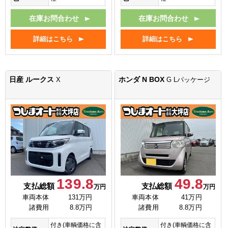
在庫お問合わせ
在庫お問合わせ
詳細はこちら
詳細はこちら
日産 ルークス
ホンダ N BOX
X
G Lパッケージ
139.8
49.8
支払総額
支払総額
万円
万円
車両本体
131万円
車両本体
41万円
諸費用
8.8万円
諸費用
8.8万円
付き(車輌価格に含
付き(車輌価格に含