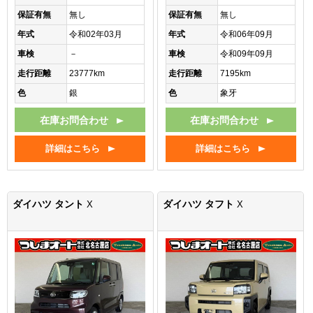
保証有無
無し
保証有無
無し
年式
令和02年03月
年式
令和06年09月
車検
－
車検
令和09年09月
走行距離
23777km
走行距離
7195km
色
銀
色
象牙
在庫お問合わせ
在庫お問合わせ
詳細はこちら
詳細はこちら
ダイハツ タント
ダイハツ タフト
X
X