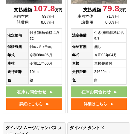
107.8
79.8
支払総額
支払総額
万円
万円
車両本体
99万円
車両本体
71万円
諸費用
8.8万円
諸費用
8.8万円
付き(車輌価格に含
付き(車輌価格に含
法定整備
法定整備
む)
む)
保証有無
付
保証有無
無し
(6ヶ月 6千km)
年式
令和08年06月
年式
令和03年04月
車検
令和11年06月
車検
車検整備付
走行距離
10km
走行距離
24629km
色
銀
色
白
在庫お問合わせ
在庫お問合わせ
詳細はこちら
詳細はこちら
ダイハツ ムーヴキャンバス
ダイハツ タント
ス
X