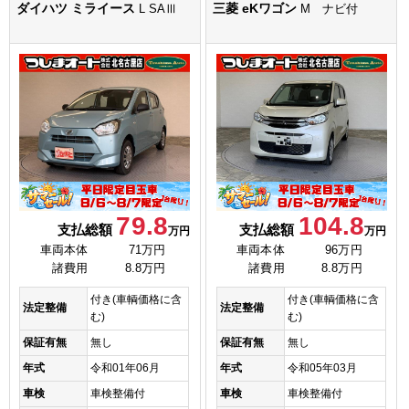
ダイハツ ミライース
三菱 eKワゴン
L SAⅢ
M ナビ付
79.8
104.8
支払総額
支払総額
万円
万円
車両本体
71万円
車両本体
96万円
諸費用
8.8万円
諸費用
8.8万円
付き(車輌価格に含
付き(車輌価格に含
法定整備
法定整備
む)
む)
保証有無
無し
保証有無
無し
年式
令和01年06月
年式
令和05年03月
車検
車検整備付
車検
車検整備付