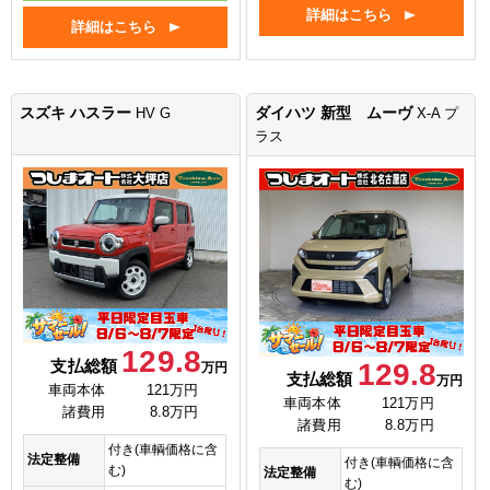
詳細はこちら
詳細はこちら
スズキ ハスラー
ダイハツ 新型 ムーヴ
HV G
X-A プ
ラス
129.8
支払総額
129.8
万円
支払総額
万円
車両本体
121万円
車両本体
121万円
諸費用
8.8万円
諸費用
8.8万円
付き(車輌価格に含
法定整備
付き(車輌価格に含
む)
法定整備
む)