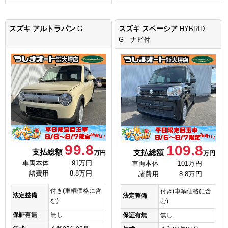
スズキ アルトラパン
スズキ スペーシア
G
HYBRID
G ナビ付
99.8
109.8
支払総額
支払総額
万円
万円
車両本体
91万円
車両本体
101万円
諸費用
8.8万円
諸費用
8.8万円
付き(車輌価格に含
付き(車輌価格に含
法定整備
法定整備
む)
む)
保証有無
無し
保証有無
無し