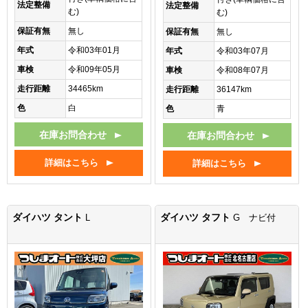
法定整備
法定整備
む)
む)
保証有無
無し
保証有無
無し
年式
令和03年01月
年式
令和03年07月
車検
令和09年05月
車検
令和08年07月
走行距離
34465km
走行距離
36147km
色
白
色
青
在庫お問合わせ
在庫お問合わせ
詳細はこちら
詳細はこちら
ダイハツ タント
ダイハツ タフト
L
G ナビ付