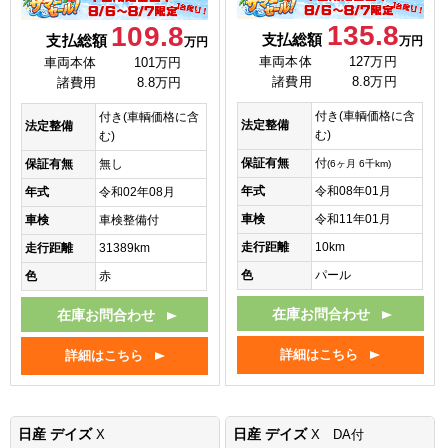
135.8
109.8
支払総額
支払総額
万円
万円
車両本体
127万円
車両本体
101万円
諸費用
8.8万円
諸費用
8.8万円
付き(車輌価格に含
付き(車輌価格に含
法定整備
法定整備
む)
む)
保証有無
付
保証有無
無し
(6ヶ月 6千km)
年式
令和08年01月
年式
令和02年08月
車検
令和11年01月
車検
車検整備付
走行距離
10km
走行距離
31389km
色
パール
色
赤
在庫お問合わせ
在庫お問合わせ
詳細はこちら
詳細はこちら
日産 デイズ
日産 デイズ
X
X DA付