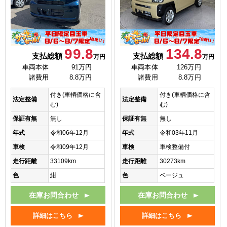
99.8
134.8
支払総額
支払総額
万円
万円
車両本体
91万円
車両本体
126万円
諸費用
8.8万円
諸費用
8.8万円
付き(車輌価格に含
付き(車輌価格に含
法定整備
法定整備
む)
む)
保証有無
無し
保証有無
無し
年式
令和06年12月
年式
令和03年11月
車検
令和09年12月
車検
車検整備付
走行距離
33109km
走行距離
30273km
色
紺
色
ベージュ
在庫お問合わせ
在庫お問合わせ
詳細はこちら
詳細はこちら