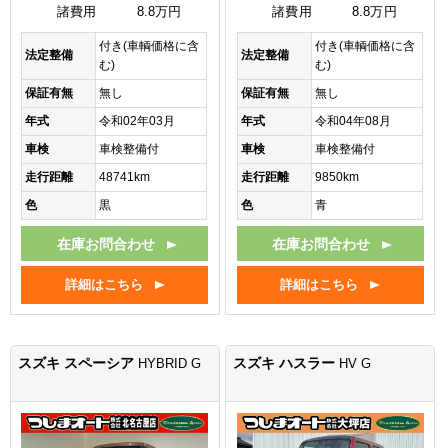
諸費用
8.8万円
諸費用
8.8万円
付き(車輌価格に含
付き(車輌価格に含
法定整備
法定整備
む)
む)
保証有無
無し
保証有無
無し
年式
令和02年03月
年式
令和04年08月
車検
車検整備付
車検
車検整備付
走行距離
48741km
走行距離
9850km
色
黒
色
青
在庫お問合わせ
在庫お問合わせ
詳細はこちら
詳細はこちら
スズキ スペーシア
スズキ ハスラー
HYBRID G
HV G