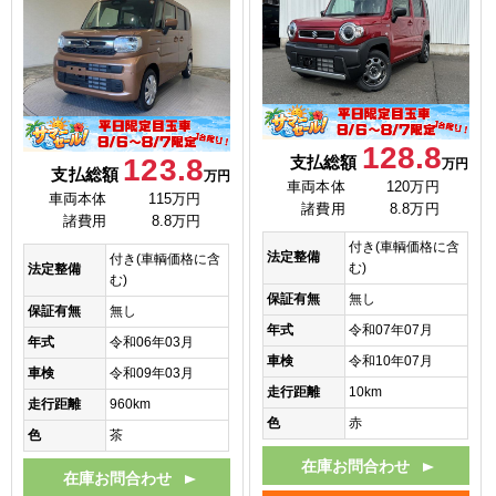
128.8
123.8
支払総額
万円
支払総額
万円
車両本体
120万円
車両本体
115万円
諸費用
8.8万円
諸費用
8.8万円
付き(車輌価格に含
法定整備
付き(車輌価格に含
む)
法定整備
む)
保証有無
無し
保証有無
無し
年式
令和07年07月
年式
令和06年03月
車検
令和10年07月
車検
令和09年03月
走行距離
10km
走行距離
960km
色
赤
色
茶
在庫お問合わせ
在庫お問合わせ