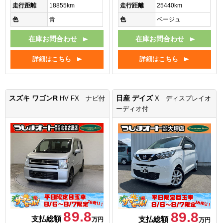
走行距離
18855km
走行距離
25440km
色
青
色
ベージュ
在庫お問合わせ
在庫お問合わせ
詳細はこちら
詳細はこちら
スズキ ワゴンR
日産 デイズ
HV FX ナビ付
X ディスプレイオ
ーディオ付
89.8
89.8
支払総額
支払総額
万円
万円