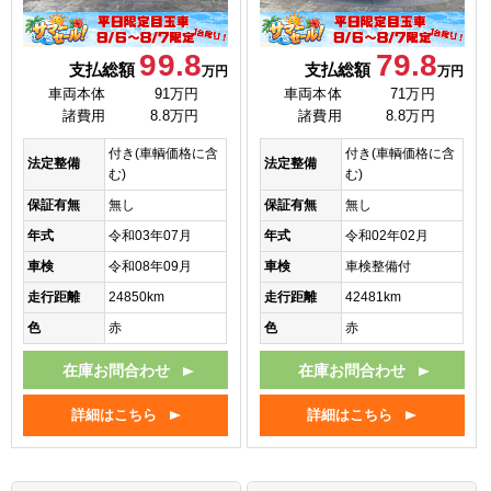
99.8
79.8
支払総額
支払総額
万円
万円
車両本体
91万円
車両本体
71万円
諸費用
8.8万円
諸費用
8.8万円
付き(車輌価格に含
付き(車輌価格に含
法定整備
法定整備
む)
む)
保証有無
無し
保証有無
無し
年式
令和03年07月
年式
令和02年02月
車検
令和08年09月
車検
車検整備付
走行距離
24850km
走行距離
42481km
色
赤
色
赤
在庫お問合わせ
在庫お問合わせ
詳細はこちら
詳細はこちら