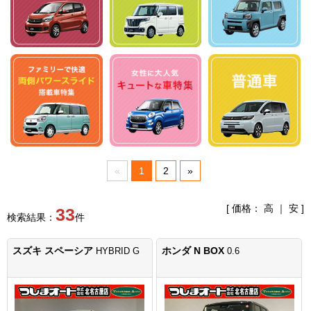
«
1
2
»
[ 価格：
高
｜
安
]
33
検索結果：
件
スズキ スペーシア
ホンダ N BOX
HYBRID G
0.6