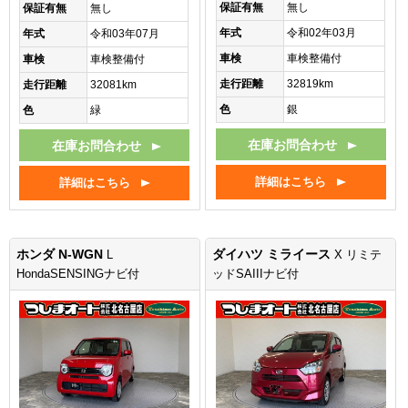
保証有無
無し
保証有無
無し
年式
令和02年03月
年式
令和03年07月
車検
車検整備付
車検
車検整備付
走行距離
32819km
走行距離
32081km
色
銀
色
緑
在庫お問合わせ
在庫お問合わせ
詳細はこちら
詳細はこちら
ホンダ N-WGN
ダイハツ ミライース
L
X リミテ
HondaSENSINGナビ付
ッドSAIIIナビ付