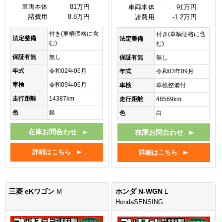
車両本体
81万円
車両本体
91万円
諸費用
8.8万円
諸費用
-1.2万円
付き(車輌価格に含
付き(車輌価格に含
法定整備
法定整備
む)
む)
保証有無
無し
保証有無
無し
年式
令和02年06月
年式
令和03年09月
車検
令和09年06月
車検
車検整備付
走行距離
14387km
走行距離
48569km
色
銀
色
白
在庫お問合わせ
在庫お問合わせ
詳細はこちら
詳細はこちら
三菱 eKワゴン
ホンダ N-WGN
M
L
HondaSENSING