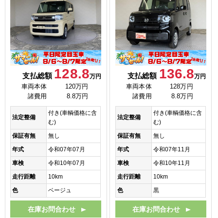
128.8
136.8
支払総額
支払総額
万円
万円
車両本体
120万円
車両本体
128万円
諸費用
8.8万円
諸費用
8.8万円
付き(車輌価格に含
付き(車輌価格に含
法定整備
法定整備
む)
む)
保証有無
無し
保証有無
無し
年式
令和07年07月
年式
令和07年11月
車検
令和10年07月
車検
令和10年11月
走行距離
10km
走行距離
10km
色
ベージュ
色
黒
在庫お問合わせ
在庫お問合わせ