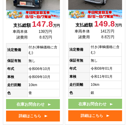
149.8
147.8
支払総額
支払総額
万円
万円
車両本体
141万円
車両本体
139万円
諸費用
8.8万円
諸費用
8.8万円
付き(車輌価格に含
付き(車輌価格に含
法定整備
法定整備
む)
む)
保証有無
無し
保証有無
無し
年式
令和08年01月
年式
令和06年10月
車検
令和11年01月
車検
令和09年10月
走行距離
10km
走行距離
10km
色
銀
色
青
在庫お問合わせ
在庫お問合わせ
詳細はこちら
詳細はこちら