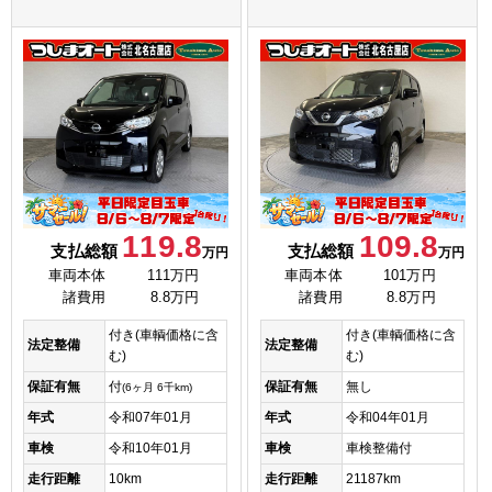
119.8
109.8
支払総額
支払総額
万円
万円
車両本体
111万円
車両本体
101万円
諸費用
8.8万円
諸費用
8.8万円
付き(車輌価格に含
付き(車輌価格に含
法定整備
法定整備
む)
む)
保証有無
付
保証有無
無し
(6ヶ月 6千km)
年式
令和07年01月
年式
令和04年01月
車検
令和10年01月
車検
車検整備付
走行距離
10km
走行距離
21187km