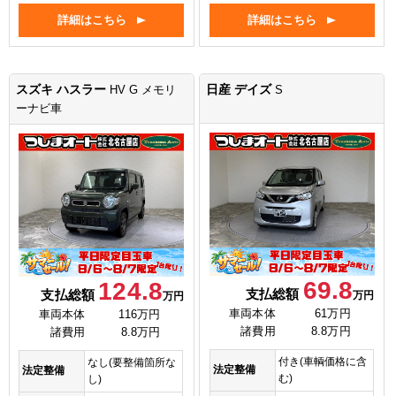
詳細はこちら
詳細はこちら
スズキ ハスラー
日産 デイズ
HV G メモリ
S
ーナビ車
69.8
124.8
支払総額
支払総額
万円
万円
車両本体
61万円
車両本体
116万円
諸費用
8.8万円
諸費用
8.8万円
付き(車輌価格に含
なし(要整備箇所な
法定整備
法定整備
む)
し)