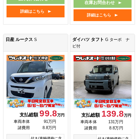
在庫お問合わせ
詳細はこちら
詳細はこちら
日産 ルークス
ダイハツ タフト
S
G ターボ ナ
ビ付
99.8
139.8
支払総額
支払総額
万円
万円
車両本体
91万円
車両本体
131万円
諸費用
8.8万円
諸費用
8.8万円
付き(車輌価格に含
付き(車輌価格に含