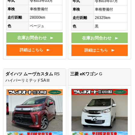
年式
令和03年03月
年式
令和03年07月
車検
車検整備付
車検
車検整備付
走行距離
28000km
走行距離
26325km
色
ベージュ
色
黒
在庫お問合わせ
在庫お問合わせ
詳細はこちら
詳細はこちら
ダイハツ ムーヴカスタム
三菱 eKワゴン
RS
G
ハイパーリミテッドSAⅢ