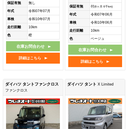
保証有無
無し
保証有無
付
(6ヶ月 6千km)
年式
令和07年07月
年式
令和07年06月
車検
令和10年07月
車検
令和10年06月
走行距離
10km
走行距離
10km
色
橙
色
ベージュ
在庫お問合わせ
在庫お問合わせ
詳細はこちら
詳細はこちら
ダイハツ タントファンクロス
ダイハツ タント
X Limited
ファンクロス