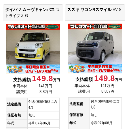
ダイハツ ムーヴキャンバス
スズキ ワゴンRスマイル
ス
HV S
トライプス G
149.8
149.8
支払総額
支払総額
万円
万円
車両本体
141万円
車両本体
141万円
諸費用
8.8万円
諸費用
8.8万円
付き(車輌価格に含
付き(車輌価格に含
法定整備
法定整備
む)
む)
保証有無
無し
保証有無
無し
年式
令和07年08月
年式
令和07年06月