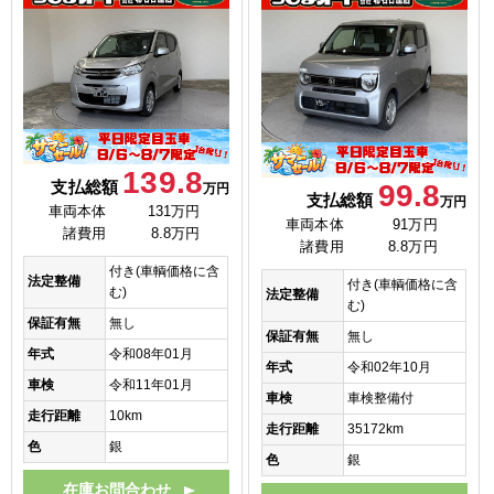
139.8
支払総額
99.8
万円
支払総額
万円
車両本体
131万円
車両本体
91万円
諸費用
8.8万円
諸費用
8.8万円
付き(車輌価格に含
法定整備
付き(車輌価格に含
む)
法定整備
む)
保証有無
無し
保証有無
無し
年式
令和08年01月
年式
令和02年10月
車検
令和11年01月
車検
車検整備付
走行距離
10km
走行距離
35172km
色
銀
色
銀
在庫お問合わせ