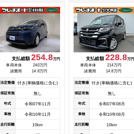
254.8
228.8
支払総額
支払総額
万円
万
車両本体
240万円
車両本体
214万円
諸費用
14.8万円
諸費用
14.8万円
法定整備
付き(車輌価格に含む)
法定整備
付き(車輌価格に含む)
保証有無
無し
保証有無
無し
年式
令和07年11月
年式
令和07年08月
車検
令和10年11月
車検
令和10年08月
走行距離
10km
走行距離
10km