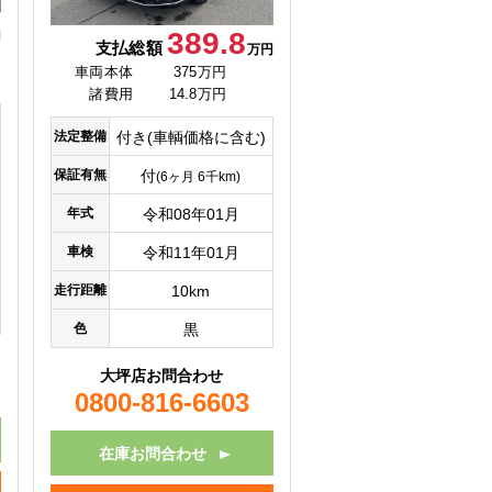
389.8
円
支払総額
万円
車両本体
375万円
諸費用
14.8万円
法定整備
付き(車輌価格に含む)
保証有無
付
(6ヶ月 6千km)
年式
令和08年01月
車検
令和11年01月
走行距離
10km
色
黒
大坪店お問合わせ
0800-816-6603
在庫お問合わせ