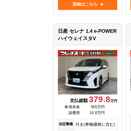
詳細はこちら
日産 セレナ
1.4 e-POWER
ハイウェイスタV
379.8
支払総額
万円
車両本体
365万円
諸費用
14.8万円
法定整備
付き(車輌価格に含む)