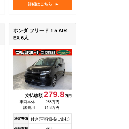
詳細はこちら
ホンダ フリード
1.5 AIR
EX 6人
279.8
支払総額
万円
円
車両本体
265万円
諸費用
14.8万円
法定整備
付き(車輌価格に含む)
保証有無