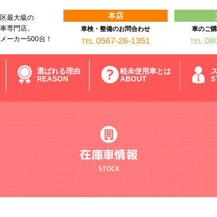
本店
区最大級の
車専門店。
車検・整備のお問合わせ
車のご
メーカー500台！
0567-26-1351
08
TEL.
TEL.
選ばれる理由
軽未使用車とは
REASON
ABOUT
S
在庫車情報
STOCK