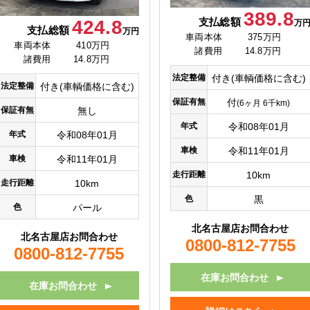
389.8
支払総額
424.8
万
支払総額
万円
車両本体
375万円
車両本体
410万円
諸費用
14.8万円
諸費用
14.8万円
法定整備
付き(車輌価格に含む)
法定整備
付き(車輌価格に含む)
保証有無
付
(6ヶ月 6千km)
保証有無
無し
年式
令和08年01月
年式
令和08年01月
車検
令和11年01月
車検
令和11年01月
走行距離
10km
走行距離
10km
色
黒
色
パール
北名古屋店お問合わせ
北名古屋店お問合わせ
0800-812-7755
0800-812-7755
在庫お問合わせ
在庫お問合わせ