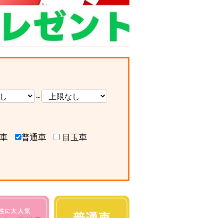
～
車
普通車
目玉車