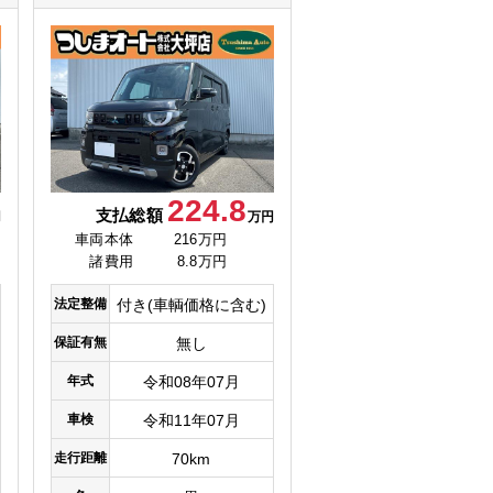
224.8
支払総額
円
万円
車両本体
216万円
諸費用
8.8万円
法定整備
付き(車輌価格に含む)
保証有無
無し
年式
令和08年07月
車検
令和11年07月
走行距離
70km