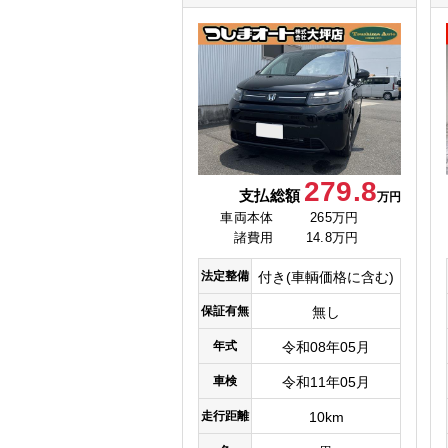
279.8
支払総額
万円
車両本体
265万円
諸費用
14.8万円
法定整備
付き(車輌価格に含む)
保証有無
無し
年式
令和08年05月
車検
令和11年05月
走行距離
10km