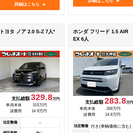
詳細はこちら
詳細はこちら
トヨタ ノア
2.0 S-Z 7人*
ホンダ フリード
1.5 AIR
EX 6人
329.8
支払総額
283.8
万円
支払総額
万
車両本体
315万円
車両本体
269万円
諸費用
14.8万円
諸費用
14.8万円
法定整備
－
法定整備
付き(車輌価格に含む)
保証有無