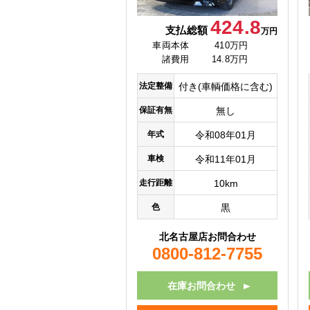
424.8
支払総額
万円
車両本体
410万円
諸費用
14.8万円
法定整備
付き(車輌価格に含む)
保証有無
無し
年式
令和08年01月
車検
令和11年01月
走行距離
10km
色
黒
北名古屋店お問合わせ
0800-812-7755
在庫お問合わせ