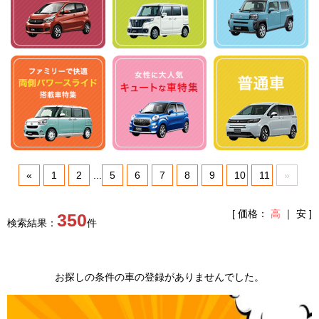
«
1
2
...
5
6
7
8
9
10
11
»
[ 価格：
高
｜
安
]
350
検索結果：
件
お探しの条件の車の登録がありませんでした。