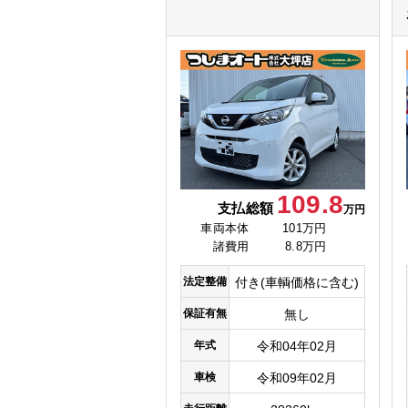
109.8
支払総額
万円
車両本体
101万円
諸費用
8.8万円
法定整備
付き(車輌価格に含む)
保証有無
無し
年式
令和04年02月
車検
令和09年02月