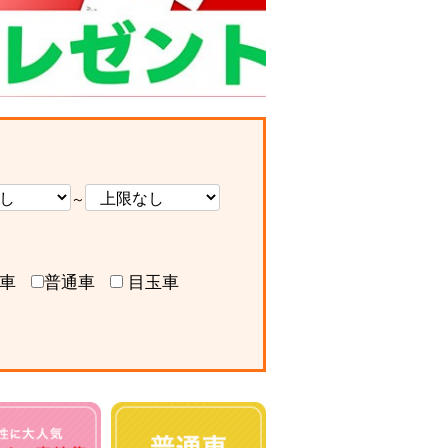
～
車
普通車
目玉車