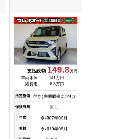
149.8
円
支払総額
万円
車両本体
141万円
諸費用
8.8万円
法定整備
付き(車輌価格に含む)
保証有無
無し
年式
令和07年06月
車検
令和10年06月