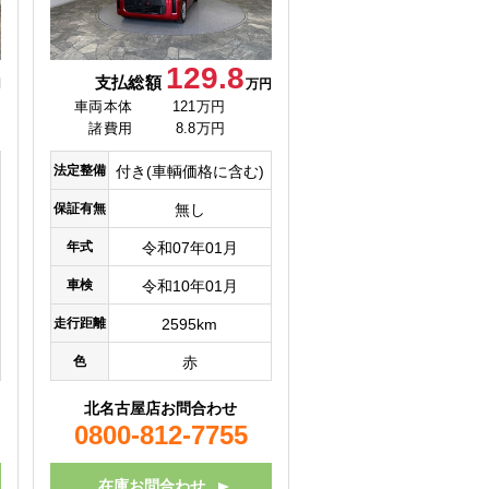
129.8
支払総額
円
万円
車両本体
121万円
諸費用
8.8万円
法定整備
付き(車輌価格に含む)
保証有無
無し
年式
令和07年01月
車検
令和10年01月
走行距離
2595km
色
赤
北名古屋店お問合わせ
0800-812-7755
在庫お問合わせ