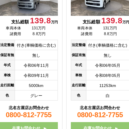
139.8
139.8
支払総額
支払総額
万円
万
車両本体
131万円
車両本体
131万円
諸費用
8.8万円
諸費用
8.8万円
法定整備
付き(車輌価格に含む)
法定整備
付き(車輌価格に含む)
保証有無
無し
保証有無
無し
年式
令和06年11月
年式
令和06年05月
車検
令和09年11月
車検
令和08年05月
走行距離
5000km
走行距離
11253km
色
グレー
色
白
北名古屋店お問合わせ
北名古屋店お問合わせ
0800-812-7755
0800-812-7755
在庫お問合わせ
在庫お問合わせ