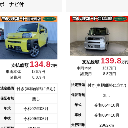
ボ ナビ付
139.8
支払総額
134.8
万
支払総額
万円
車両本体
131万円
車両本体
126万円
諸費用
8.8万円
諸費用
8.8万円
法定整備
付き(車輌価格に含む)
法定整備
付き(車輌価格に含む)
保証有無
無し
保証有無
無し
年式
令和06年10月
年式
令和02年08月
車検
令和09年10月
車検
令和09年06月
走行距離
2962km