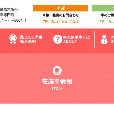
本店
区最大級の
車専門店。
車検・整備のお問合わせ
車のご
メーカー500台！
0567-26-1351
08
TEL.
TEL.
選ばれる理由
軽未使用車とは
REASON
ABOUT
S
在庫車情報
STOCK