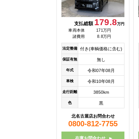
179.8
支払総額
万円
車両本体
171万円
諸費用
8.8万円
法定整備
付き(車輌価格に含む)
保証有無
無し
年式
令和07年08月
車検
令和10年08月
走行距離
3850km
色
黒
北名古屋店お問合わせ
0800-812-7755
在庫お問合わせ