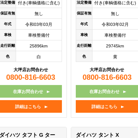
法定整備
付き(車輌価格に含む)
法定整備
付き(車輌価格に含む)
保証有無
無し
保証有無
無し
年式
令和03年03月
年式
令和03年02月
車検
車検整備付
車検
車検整備付
走行距離
25896km
走行距離
29745km
色
白
色
黄
大坪店お問合わせ
大坪店お問合わせ
0800-816-6603
0800-816-6603
在庫お問合わせ
在庫お問合わせ
詳細はこちら
詳細はこちら
ダイハツ タフト
G ター
ダイハツ タント
X