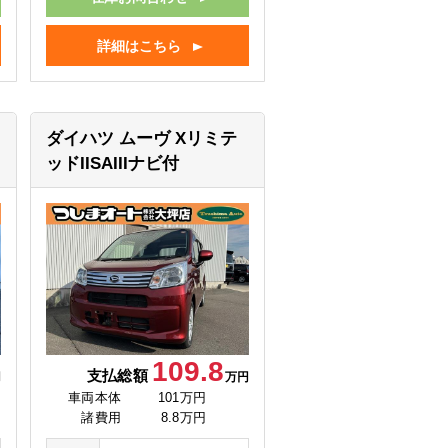
詳細はこちら
ダイハツ ムーヴ
Xリミテ
ッドIISAIIIナビ付
109.8
支払総額
円
万円
車両本体
101万円
諸費用
8.8万円