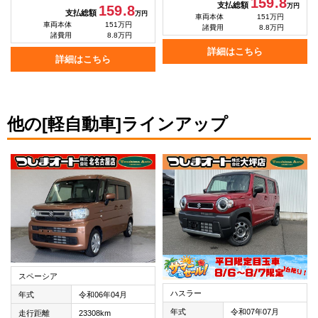
159.8
支払総額
万円
159.8
支払総額
万円
車両本体
151万円
車両本体
151万円
諸費用
8.8万円
諸費用
8.8万円
詳細はこちら
詳細はこちら
他の[軽自動車]ラインアップ
スペーシア
ハスラー
年式
令和06年04月
年式
令和07年07月
走行距離
23308km