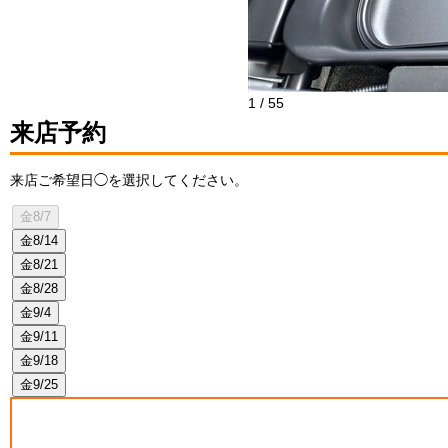
1
/
55
来店予約
来店ご希望日◯を選択してください。
金
8/7
金
8/14
金
8/21
金
8/28
金
9/4
金
9/11
金
9/18
金
9/25