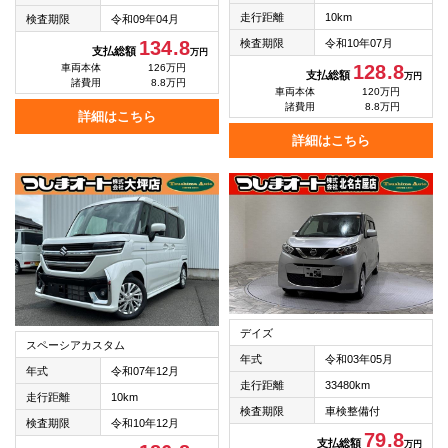
走行距離
10km
検査期限
令和09年04月
検査期限
令和10年07月
134.8
支払総額
万円
128.8
車両本体
126万円
支払総額
万円
諸費用
8.8万円
車両本体
120万円
諸費用
8.8万円
詳細はこちら
詳細はこちら
デイズ
スペーシアカスタム
年式
令和03年05月
年式
令和07年12月
走行距離
33480km
走行距離
10km
検査期限
車検整備付
検査期限
令和10年12月
79.8
支払総額
万円