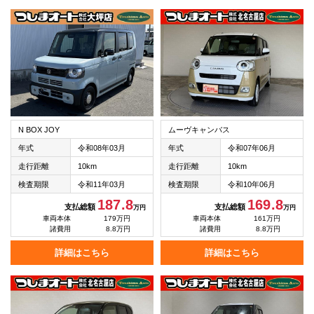
N BOX JOY
ムーヴキャンバス
年式
令和08年03月
年式
令和07年06月
走行距離
10km
走行距離
10km
検査期限
令和11年03月
検査期限
令和10年06月
187.8
169.8
支払総額
支払総額
万円
万円
車両本体
179万円
車両本体
161万円
諸費用
8.8万円
諸費用
8.8万円
詳細はこちら
詳細はこちら