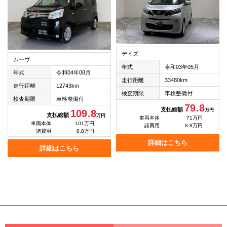
デイズ
ムーヴ
年式
令和03年05月
年式
令和04年08月
走行距離
33480km
走行距離
12743km
検査期限
車検整備付
検査期限
車検整備付
79.8
支払総額
万円
109.8
支払総額
万円
車両本体
71万円
車両本体
101万円
諸費用
8.8万円
諸費用
8.8万円
詳細はこちら
詳細はこちら