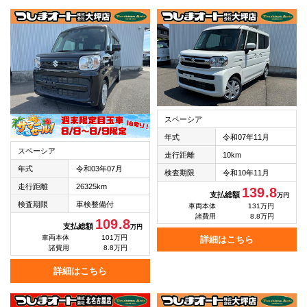
スペーシア
年式
令和07年11月
スペーシア
走行距離
10km
年式
令和03年07月
検査期限
令和10年11月
走行距離
26325km
139.8
支払総額
万円
検査期限
車検整備付
車両本体
131万円
諸費用
8.8万円
109.8
支払総額
万円
車両本体
101万円
詳細はこちら
諸費用
8.8万円
詳細はこちら