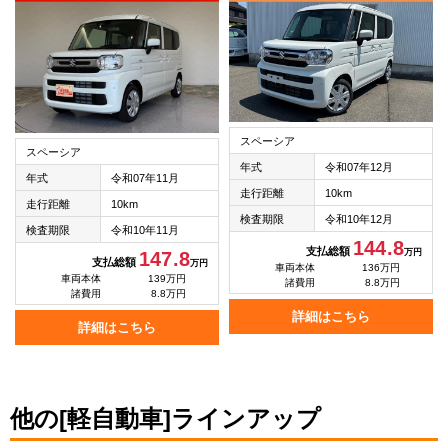
スペーシア
スペーシア
年式
令和07年12月
年式
令和07年11月
走行距離
10km
走行距離
10km
検査期限
令和10年12月
検査期限
令和10年11月
144.8
支払総額
万円
147.8
支払総額
万円
車両本体
136万円
車両本体
139万円
諸費用
8.8万円
諸費用
8.8万円
詳細はこちら
詳細はこちら
他の[軽自動車]ラインアップ