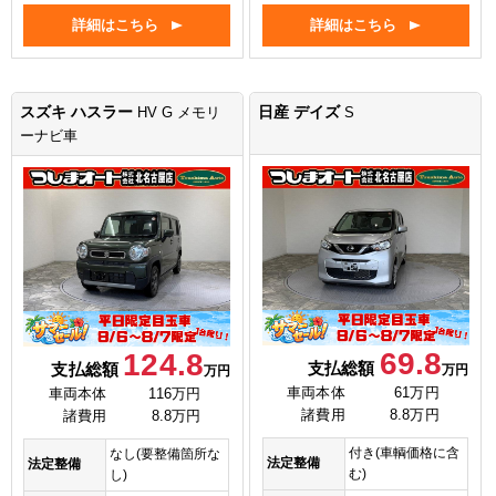
詳細はこちら
詳細はこちら
スズキ ハスラー
日産 デイズ
HV G メモリ
S
ーナビ車
69.8
124.8
支払総額
支払総額
万円
万円
車両本体
61万円
車両本体
116万円
諸費用
8.8万円
諸費用
8.8万円
付き(車輌価格に含
なし(要整備箇所な
法定整備
法定整備
む)
し)