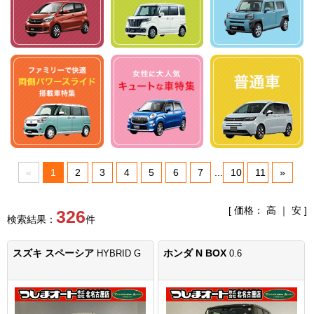
«
1
2
3
4
5
6
7
...
10
11
»
[ 価格：
高
｜
安
]
326
検索結果：
件
スズキ スペーシア
ホンダ N BOX
HYBRID G
0.6