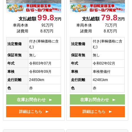
99.8
79.8
支払総額
支払総額
万円
万円
車両本体
91万円
車両本体
71万円
諸費用
8.8万円
諸費用
8.8万円
付き(車輌価格に含
付き(車輌価格に含
法定整備
法定整備
む)
む)
保証有無
無し
保証有無
無し
年式
令和03年07月
年式
令和02年02月
車検
令和08年09月
車検
車検整備付
走行距離
24850km
走行距離
42481km
色
赤
色
赤
在庫お問合わせ
在庫お問合わせ
詳細はこちら
詳細はこちら