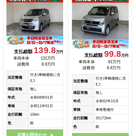
139.8
支払総額
99.8
万円
支払総額
万円
車両本体
131万円
車両本体
91万円
諸費用
8.8万円
諸費用
8.8万円
付き(車輌価格に含
法定整備
付き(車輌価格に含
む)
法定整備
む)
保証有無
無し
保証有無
無し
年式
令和08年01月
年式
令和02年10月
車検
令和11年01月
車検
車検整備付
走行距離
10km
走行距離
35172km
色
銀
色
銀
在庫お問合わせ