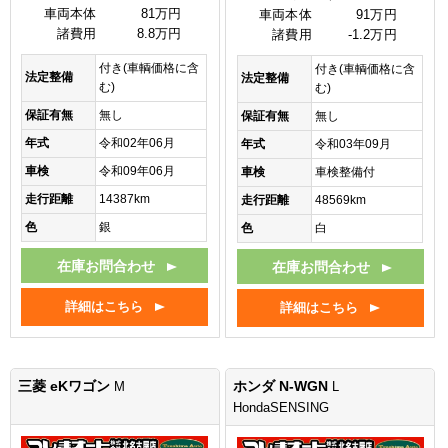
車両本体
81万円
車両本体
91万円
諸費用
8.8万円
諸費用
-1.2万円
付き(車輌価格に含
付き(車輌価格に含
法定整備
法定整備
む)
む)
保証有無
無し
保証有無
無し
年式
令和02年06月
年式
令和03年09月
車検
令和09年06月
車検
車検整備付
走行距離
14387km
走行距離
48569km
色
銀
色
白
在庫お問合わせ
在庫お問合わせ
詳細はこちら
詳細はこちら
三菱 eKワゴン
ホンダ N-WGN
M
L
HondaSENSING