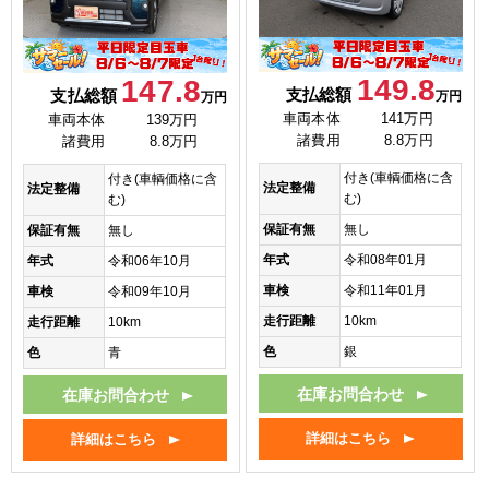
149.8
147.8
支払総額
支払総額
万円
万円
車両本体
141万円
車両本体
139万円
諸費用
8.8万円
諸費用
8.8万円
付き(車輌価格に含
付き(車輌価格に含
法定整備
法定整備
む)
む)
保証有無
無し
保証有無
無し
年式
令和08年01月
年式
令和06年10月
車検
令和11年01月
車検
令和09年10月
走行距離
10km
走行距離
10km
色
銀
色
青
在庫お問合わせ
在庫お問合わせ
詳細はこちら
詳細はこちら