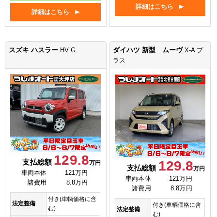
詳細はこちら
詳細はこちら
スズキ ハスラー
ダイハツ 新型 ムーヴ
HV G
X-A プ
ラス
129.8
支払総額
129.8
万円
支払総額
万円
車両本体
121万円
車両本体
121万円
諸費用
8.8万円
諸費用
8.8万円
付き(車輌価格に含
法定整備
付き(車輌価格に含
む)
法定整備
む)