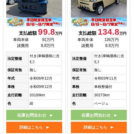
99.8
134.8
支払総額
支払総額
万円
万円
車両本体
91万円
車両本体
126万円
諸費用
8.8万円
諸費用
8.8万円
付き(車輌価格に含
付き(車輌価格に含
法定整備
法定整備
む)
む)
保証有無
無し
保証有無
無し
年式
令和06年12月
年式
令和03年11月
車検
令和09年12月
車検
車検整備付
走行距離
33109km
走行距離
30273km
色
紺
色
ベージュ
在庫お問合わせ
在庫お問合わせ
詳細はこちら
詳細はこちら