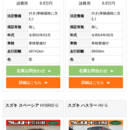
諸費用
8.8万円
諸費用
8.8万円
付き(車輌価格に含
付き(車輌価格に含
法定整備
法定整備
む)
む)
保証有無
無し
保証有無
無し
年式
令和02年03月
年式
令和04年08月
車検
車検整備付
車検
車検整備付
走行距離
48741km
走行距離
9850km
色
黒
色
青
在庫お問合わせ
在庫お問合わせ
詳細はこちら
詳細はこちら
スズキ スペーシア
スズキ ハスラー
HYBRID G
HV G