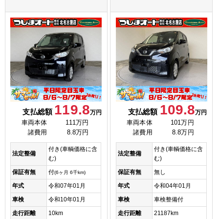
119.8
109.8
支払総額
支払総額
万円
万円
車両本体
111万円
車両本体
101万円
諸費用
8.8万円
諸費用
8.8万円
付き(車輌価格に含
付き(車輌価格に含
法定整備
法定整備
む)
む)
保証有無
付
保証有無
無し
(6ヶ月 6千km)
年式
令和07年01月
年式
令和04年01月
車検
令和10年01月
車検
車検整備付
走行距離
10km
走行距離
21187km