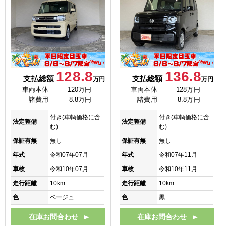
128.8
136.8
支払総額
支払総額
万円
万円
車両本体
120万円
車両本体
128万円
諸費用
8.8万円
諸費用
8.8万円
付き(車輌価格に含
付き(車輌価格に含
法定整備
法定整備
む)
む)
保証有無
無し
保証有無
無し
年式
令和07年07月
年式
令和07年11月
車検
令和10年07月
車検
令和10年11月
走行距離
10km
走行距離
10km
色
ベージュ
色
黒
在庫お問合わせ
在庫お問合わせ