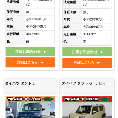
法定整備
法定整備
む)
む)
保証有無
無し
保証有無
無し
年式
令和03年01月
年式
令和03年07月
車検
令和09年05月
車検
令和08年07月
走行距離
34465km
走行距離
36147km
色
白
色
青
在庫お問合わせ
在庫お問合わせ
詳細はこちら
詳細はこちら
ダイハツ タント
ダイハツ タフト
L
G ナビ付