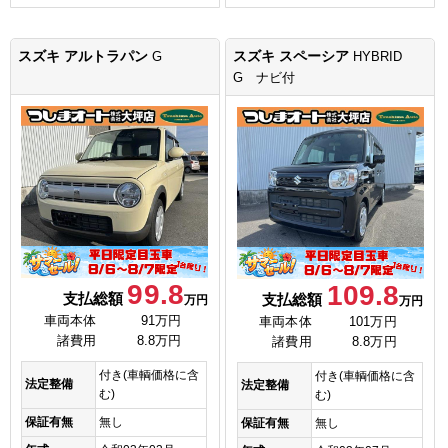
スズキ アルトラパン
スズキ スペーシア
G
HYBRID
G ナビ付
99.8
109.8
支払総額
支払総額
万円
万円
車両本体
91万円
車両本体
101万円
諸費用
8.8万円
諸費用
8.8万円
付き(車輌価格に含
付き(車輌価格に含
法定整備
法定整備
む)
む)
保証有無
無し
保証有無
無し