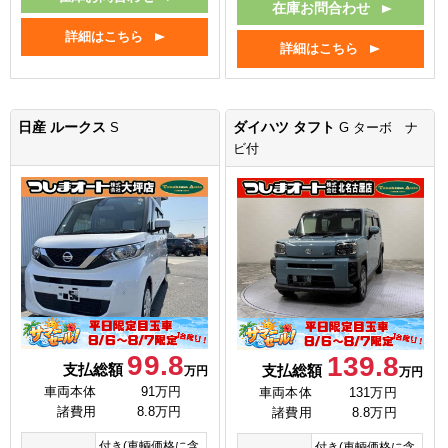
在庫お問合わせ
詳細はこちら
詳細はこちら
日産 ルークス
ダイハツ タフト
S
G ターボ ナ
ビ付
99.8
139.8
支払総額
支払総額
万円
万円
車両本体
91万円
車両本体
131万円
諸費用
8.8万円
諸費用
8.8万円
付き(車輌価格に含
付き(車輌価格に含