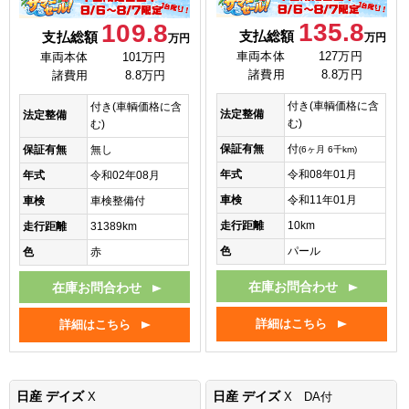
135.8
109.8
支払総額
支払総額
万円
万円
車両本体
127万円
車両本体
101万円
諸費用
8.8万円
諸費用
8.8万円
付き(車輌価格に含
付き(車輌価格に含
法定整備
法定整備
む)
む)
保証有無
付
保証有無
無し
(6ヶ月 6千km)
年式
令和08年01月
年式
令和02年08月
車検
令和11年01月
車検
車検整備付
走行距離
10km
走行距離
31389km
色
パール
色
赤
在庫お問合わせ
在庫お問合わせ
詳細はこちら
詳細はこちら
日産 デイズ
日産 デイズ
X
X DA付