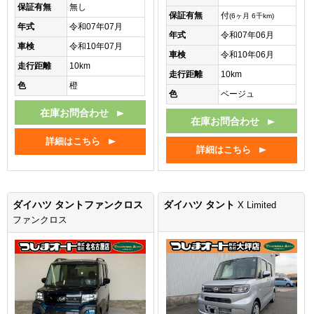
保証有無
無し
保証有無
付
(6ヶ月 6千km)
年式
令和07年07月
年式
令和07年06月
車検
令和10年07月
車検
令和10年06月
走行距離
10km
走行距離
10km
色
橙
色
ベージュ
在庫お問合わせ
在庫お問合わせ
詳細はこちら
詳細はこちら
ダイハツ タントファンクロス
ダイハツ タント
X Limited
ファンクロス