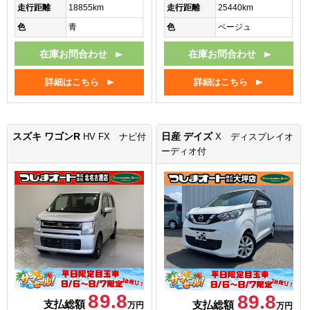
走行距離
18855km
走行距離
25440km
色
青
色
ベージュ
在庫お問合わせ
在庫お問合わせ
詳細はこちら
詳細はこちら
スズキ ワゴンR
日産 デイズ
HV FX ナビ付
X ディスプレイオ
ーディオ付
89.8
89.8
支払総額
支払総額
万円
万円