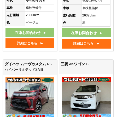
年式
令和03年03月
年式
令和03年07月
車検
車検整備付
車検
車検整備付
走行距離
28000km
走行距離
26325km
色
ベージュ
色
黒
在庫お問合わせ
在庫お問合わせ
詳細はこちら
詳細はこちら
ダイハツ ムーヴカスタム
三菱 eKワゴン
RS
G
ハイパーリミテッドSAⅢ