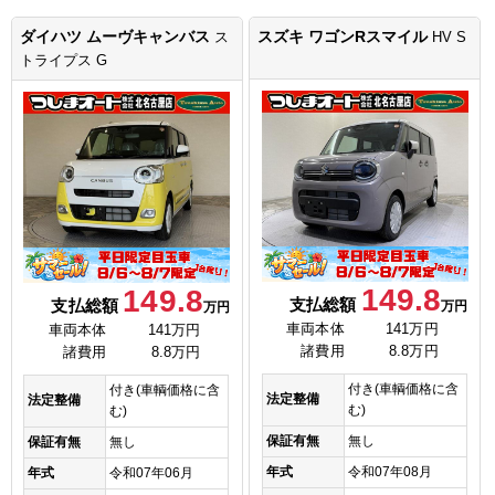
ダイハツ ムーヴキャンバス
スズキ ワゴンRスマイル
ス
HV S
トライプス G
149.8
149.8
支払総額
支払総額
万円
万円
車両本体
141万円
車両本体
141万円
諸費用
8.8万円
諸費用
8.8万円
付き(車輌価格に含
付き(車輌価格に含
法定整備
法定整備
む)
む)
保証有無
無し
保証有無
無し
年式
令和07年08月
年式
令和07年06月