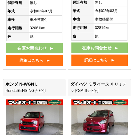
保証有無
無し
保証有無
無し
年式
令和02年03月
年式
令和03年07月
車検
車検整備付
車検
車検整備付
走行距離
32819km
走行距離
32081km
色
銀
色
緑
在庫お問合わせ
在庫お問合わせ
詳細はこちら
詳細はこちら
ホンダ N-WGN
ダイハツ ミライース
L
X リミテ
HondaSENSINGナビ付
ッドSAIIIナビ付