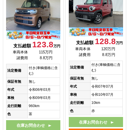
128.8
123.8
支払総額
万円
支払総額
万円
車両本体
120万円
車両本体
115万円
諸費用
8.8万円
諸費用
8.8万円
付き(車輌価格に含
法定整備
付き(車輌価格に含
む)
法定整備
む)
保証有無
無し
保証有無
無し
年式
令和07年07月
年式
令和06年03月
車検
令和10年07月
車検
令和09年03月
走行距離
10km
走行距離
960km
色
赤
色
茶
在庫お問合わせ
在庫お問合わせ