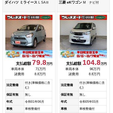
ダイハツ ミライース
三菱 eKワゴン
L SAⅢ
M ナビ付
79.8
104.8
支払総額
支払総額
万円
万円
車両本体
71万円
車両本体
96万円
諸費用
8.8万円
諸費用
8.8万円
付き(車輌価格に含
付き(車輌価格に含
法定整備
法定整備
む)
む)
保証有無
無し
保証有無
無し
年式
令和01年06月
年式
令和05年03月
車検
車検整備付
車検
車検整備付