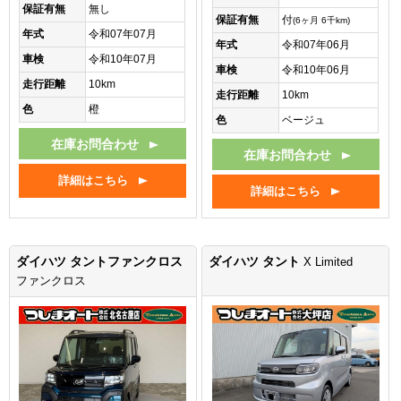
保証有無
無し
保証有無
付
(6ヶ月 6千km)
年式
令和07年07月
年式
令和07年06月
車検
令和10年07月
車検
令和10年06月
走行距離
10km
走行距離
10km
色
橙
色
ベージュ
在庫お問合わせ
在庫お問合わせ
詳細はこちら
詳細はこちら
ダイハツ タントファンクロス
ダイハツ タント
X Limited
ファンクロス