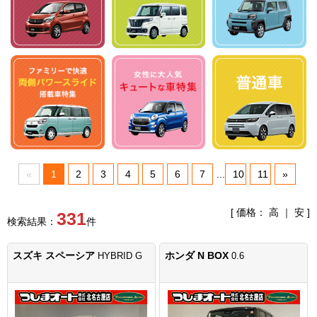
«
1
2
3
4
5
6
7
...
10
11
»
[ 価格：
高
｜
安
]
331
検索結果：
件
スズキ スペーシア
ホンダ N BOX
HYBRID G
0.6