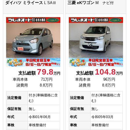
ダイハツ ミライース
三菱 eKワゴン
L SAⅢ
M ナビ付
79.8
104.8
支払総額
支払総額
万円
万円
車両本体
71万円
車両本体
96万円
諸費用
8.8万円
諸費用
8.8万円
付き(車輌価格に含
付き(車輌価格に含
法定整備
法定整備
む)
む)
保証有無
無し
保証有無
無し
年式
令和01年06月
年式
令和05年03月
車検
車検整備付
車検
車検整備付