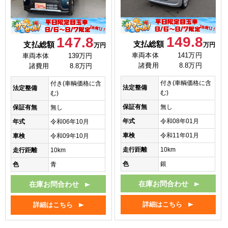
149.8
147.8
支払総額
支払総額
万円
万円
車両本体
141万円
車両本体
139万円
諸費用
8.8万円
諸費用
8.8万円
付き(車輌価格に含
付き(車輌価格に含
法定整備
法定整備
む)
む)
保証有無
無し
保証有無
無し
年式
令和08年01月
年式
令和06年10月
車検
令和11年01月
車検
令和09年10月
走行距離
10km
走行距離
10km
色
銀
色
青
在庫お問合わせ
在庫お問合わせ
詳細はこちら
詳細はこちら