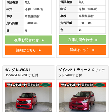
保証有無
無し
保証有無
無し
年式
令和02年03月
年式
令和03年07月
車検
車検整備付
車検
車検整備付
走行距離
32819km
走行距離
32081km
色
銀
色
緑
在庫お問合わせ
在庫お問合わせ
詳細はこちら
詳細はこちら
ホンダ N-WGN
ダイハツ ミライース
L
X リミテ
HondaSENSINGナビ付
ッドSAIIIナビ付