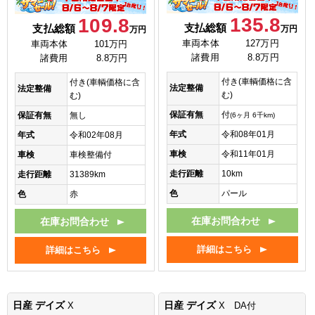
135.8
109.8
支払総額
支払総額
万円
万円
車両本体
127万円
車両本体
101万円
諸費用
8.8万円
諸費用
8.8万円
付き(車輌価格に含
付き(車輌価格に含
法定整備
法定整備
む)
む)
保証有無
付
保証有無
無し
(6ヶ月 6千km)
年式
令和08年01月
年式
令和02年08月
車検
令和11年01月
車検
車検整備付
走行距離
10km
走行距離
31389km
色
パール
色
赤
在庫お問合わせ
在庫お問合わせ
詳細はこちら
詳細はこちら
日産 デイズ
日産 デイズ
X
X DA付