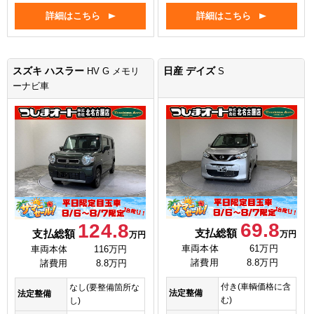
詳細はこちら
詳細はこちら
スズキ ハスラー
日産 デイズ
HV G メモリ
S
ーナビ車
69.8
124.8
支払総額
支払総額
万円
万円
車両本体
61万円
車両本体
116万円
諸費用
8.8万円
諸費用
8.8万円
付き(車輌価格に含
なし(要整備箇所な
法定整備
法定整備
む)
し)