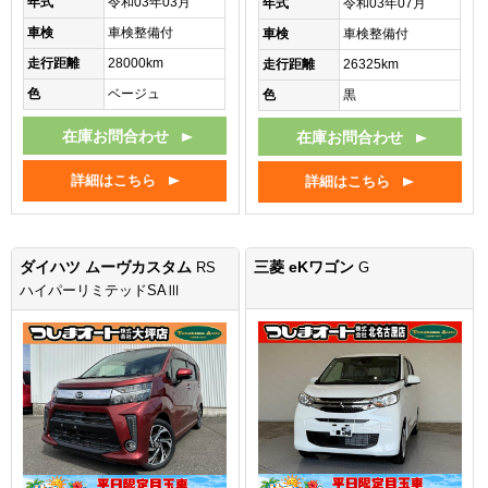
年式
令和03年03月
年式
令和03年07月
車検
車検整備付
車検
車検整備付
走行距離
28000km
走行距離
26325km
色
ベージュ
色
黒
在庫お問合わせ
在庫お問合わせ
詳細はこちら
詳細はこちら
ダイハツ ムーヴカスタム
三菱 eKワゴン
RS
G
ハイパーリミテッドSAⅢ