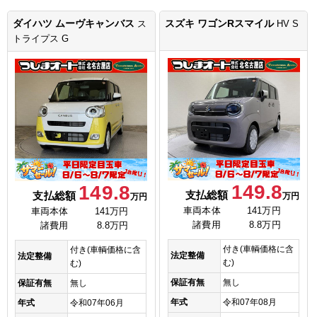
ダイハツ ムーヴキャンバス
スズキ ワゴンRスマイル
ス
HV S
トライプス G
149.8
149.8
支払総額
支払総額
万円
万円
車両本体
141万円
車両本体
141万円
諸費用
8.8万円
諸費用
8.8万円
付き(車輌価格に含
付き(車輌価格に含
法定整備
法定整備
む)
む)
保証有無
無し
保証有無
無し
年式
令和07年08月
年式
令和07年06月