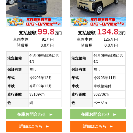
99.8
134.8
支払総額
支払総額
万円
万円
車両本体
91万円
車両本体
126万円
諸費用
8.8万円
諸費用
8.8万円
付き(車輌価格に含
付き(車輌価格に含
法定整備
法定整備
む)
む)
保証有無
無し
保証有無
無し
年式
令和06年12月
年式
令和03年11月
車検
令和09年12月
車検
車検整備付
走行距離
33109km
走行距離
30273km
色
紺
色
ベージュ
在庫お問合わせ
在庫お問合わせ
詳細はこちら
詳細はこちら