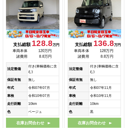
128.8
136.8
支払総額
支払総額
万円
万円
車両本体
120万円
車両本体
128万円
諸費用
8.8万円
諸費用
8.8万円
付き(車輌価格に含
付き(車輌価格に含
法定整備
法定整備
む)
む)
保証有無
無し
保証有無
無し
年式
令和07年07月
年式
令和07年11月
車検
令和10年07月
車検
令和10年11月
走行距離
10km
走行距離
10km
色
ベージュ
色
黒
在庫お問合わせ
在庫お問合わせ