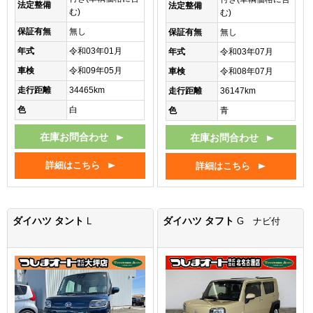
法定整備
法定整備
む)
む)
保証有無
無し
保証有無
無し
年式
令和03年01月
年式
令和03年07月
車検
令和09年05月
車検
令和08年07月
走行距離
34465km
走行距離
36147km
色
白
色
青
在庫お問合わせ
在庫お問合わせ
詳細はこちら
詳細はこちら
ダイハツ タント
ダイハツ タフト
L
G ナビ付