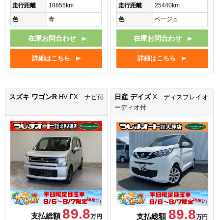
走行距離
18855km
走行距離
25440km
色
青
色
ベージュ
在庫お問合わせ
在庫お問合わせ
詳細はこちら
詳細はこちら
スズキ ワゴンR
日産 デイズ
HV FX ナビ付
X ディスプレイオ
ーディオ付
89.8
89.8
支払総額
支払総額
万円
万円