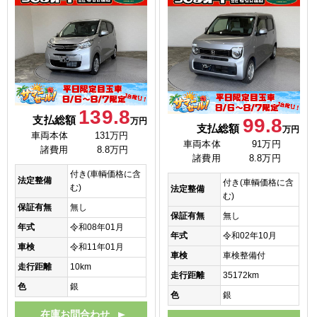
139.8
支払総額
99.8
万円
支払総額
万円
車両本体
131万円
車両本体
91万円
諸費用
8.8万円
諸費用
8.8万円
付き(車輌価格に含
法定整備
付き(車輌価格に含
む)
法定整備
む)
保証有無
無し
保証有無
無し
年式
令和08年01月
年式
令和02年10月
車検
令和11年01月
車検
車検整備付
走行距離
10km
走行距離
35172km
色
銀
色
銀
在庫お問合わせ