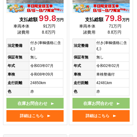
99.8
79.8
支払総額
支払総額
万円
万円
車両本体
91万円
車両本体
71万円
諸費用
8.8万円
諸費用
8.8万円
付き(車輌価格に含
付き(車輌価格に含
法定整備
法定整備
む)
む)
保証有無
無し
保証有無
無し
年式
令和03年07月
年式
令和02年02月
車検
令和08年09月
車検
車検整備付
走行距離
24850km
走行距離
42481km
色
赤
色
赤
在庫お問合わせ
在庫お問合わせ
詳細はこちら
詳細はこちら