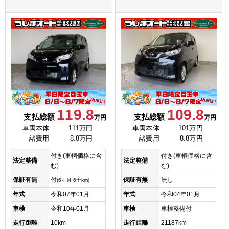
119.8
109.8
支払総額
支払総額
万円
万円
車両本体
111万円
車両本体
101万円
諸費用
8.8万円
諸費用
8.8万円
付き(車輌価格に含
付き(車輌価格に含
法定整備
法定整備
む)
む)
保証有無
付
保証有無
無し
(6ヶ月 6千km)
年式
令和07年01月
年式
令和04年01月
車検
令和10年01月
車検
車検整備付
走行距離
10km
走行距離
21187km