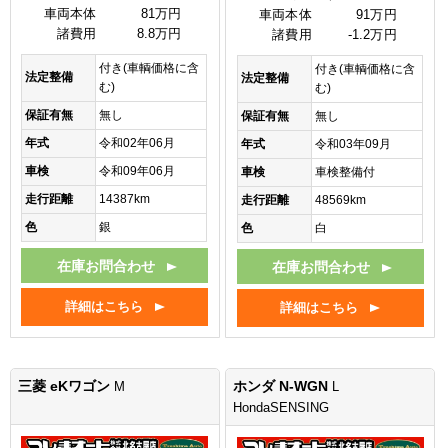
車両本体
81万円
車両本体
91万円
諸費用
8.8万円
諸費用
-1.2万円
付き(車輌価格に含
付き(車輌価格に含
法定整備
法定整備
む)
む)
保証有無
無し
保証有無
無し
年式
令和02年06月
年式
令和03年09月
車検
令和09年06月
車検
車検整備付
走行距離
14387km
走行距離
48569km
色
銀
色
白
在庫お問合わせ
在庫お問合わせ
詳細はこちら
詳細はこちら
三菱 eKワゴン
ホンダ N-WGN
M
L
HondaSENSING