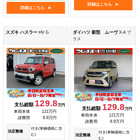
詳細はこちら
詳細はこちら
スズキ ハスラー
ダイハツ 新型 ムーヴ
HV G
X-A プ
ラス
129.8
支払総額
129.8
万円
支払総額
万円
車両本体
121万円
車両本体
121万円
諸費用
8.8万円
諸費用
8.8万円
付き(車輌価格に含
法定整備
付き(車輌価格に含
む)
法定整備
む)