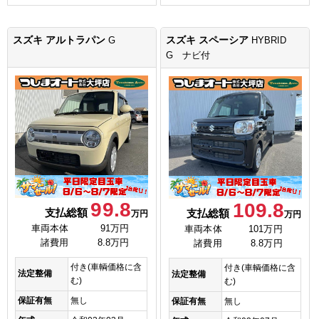
スズキ アルトラパン
スズキ スペーシア
G
HYBRID
G ナビ付
99.8
109.8
支払総額
支払総額
万円
万円
車両本体
91万円
車両本体
101万円
諸費用
8.8万円
諸費用
8.8万円
付き(車輌価格に含
付き(車輌価格に含
法定整備
法定整備
む)
む)
保証有無
無し
保証有無
無し