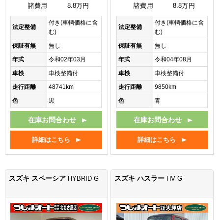
諸費用
8.8万円
諸費用
8.8万円
付き(車輌価格に含
付き(車輌価格に含
法定整備
法定整備
む)
む)
保証有無
無し
保証有無
無し
年式
令和02年03月
年式
令和04年08月
車検
車検整備付
車検
車検整備付
走行距離
48741km
走行距離
9850km
色
黒
色
青
在庫お問合わせ
在庫お問合わせ
詳細はこちら
詳細はこちら
スズキ スペーシア
スズキ ハスラー
HYBRID G
HV G