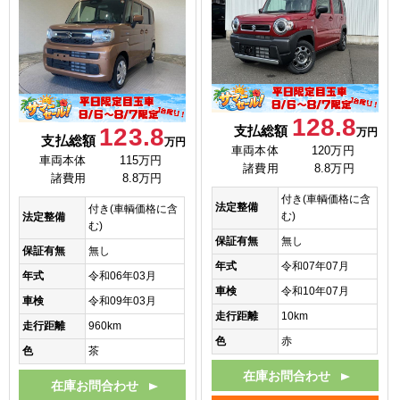
128.8
123.8
支払総額
万円
支払総額
万円
車両本体
120万円
車両本体
115万円
諸費用
8.8万円
諸費用
8.8万円
付き(車輌価格に含
法定整備
付き(車輌価格に含
む)
法定整備
む)
保証有無
無し
保証有無
無し
年式
令和07年07月
年式
令和06年03月
車検
令和10年07月
車検
令和09年03月
走行距離
10km
走行距離
960km
色
赤
色
茶
在庫お問合わせ
在庫お問合わせ