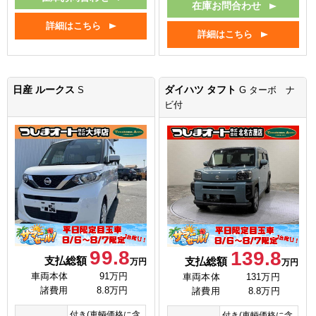
在庫お問合わせ
詳細はこちら
詳細はこちら
日産 ルークス
ダイハツ タフト
S
G ターボ ナ
ビ付
99.8
139.8
支払総額
支払総額
万円
万円
車両本体
91万円
車両本体
131万円
諸費用
8.8万円
諸費用
8.8万円
付き(車輌価格に含
付き(車輌価格に含