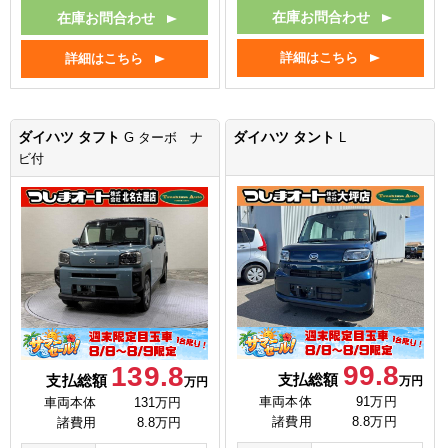
在庫お問合わせ
在庫お問合わせ
詳細はこちら
詳細はこちら
ダイハツ タフト
ダイハツ タント
G ターボ ナ
L
ビ付
99.8
139.8
支払総額
支払総額
万円
万円
車両本体
91万円
車両本体
131万円
諸費用
8.8万円
諸費用
8.8万円