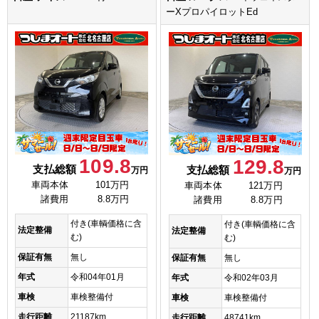
ーXプロパイロットEd
109.8
129.8
支払総額
支払総額
万円
万円
車両本体
101万円
車両本体
121万円
諸費用
8.8万円
諸費用
8.8万円
付き(車輌価格に含
付き(車輌価格に含
法定整備
法定整備
む)
む)
保証有無
無し
保証有無
無し
年式
令和04年01月
年式
令和02年03月
車検
車検整備付
車検
車検整備付
走行距離
21187km
走行距離
48741km