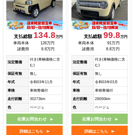
134.8
99.8
支払総額
支払総額
万円
万円
車両本体
126万円
車両本体
91万円
諸費用
8.8万円
諸費用
8.8万円
付き(車輌価格に含
付き(車輌価格に含
法定整備
法定整備
む)
む)
保証有無
無し
保証有無
無し
年式
令和03年11月
年式
令和03年03月
車検
車検整備付
車検
車検整備付
走行距離
30273km
走行距離
28000km
色
ベージュ
色
ベージュ
在庫お問合わせ
在庫お問合わせ
詳細はこちら
詳細はこちら