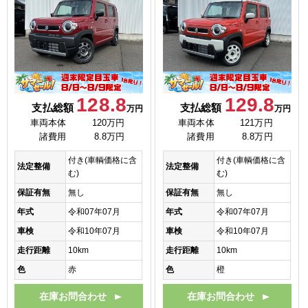
128.8
129.8
支払総額
支払総額
万円
万円
車両本体
120万円
車両本体
121万円
諸費用
8.8万円
諸費用
8.8万円
付き(車輌価格に含
付き(車輌価格に含
法定整備
法定整備
む)
む)
保証有無
無し
保証有無
無し
年式
令和07年07月
年式
令和07年07月
車検
令和10年07月
車検
令和10年07月
走行距離
10km
走行距離
10km
色
赤
色
橙
在庫お問合わせ
在庫お問合わせ