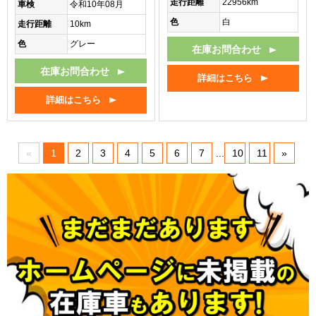
走行距離
22956km
車検
令和10年08月
色
白
走行距離
10km
色
グレー
在庫お問合わせ
在庫お問合わせ
詳細はこちら
詳細はこちら
«
1
2
3
4
5
6
7
...
10
11
»