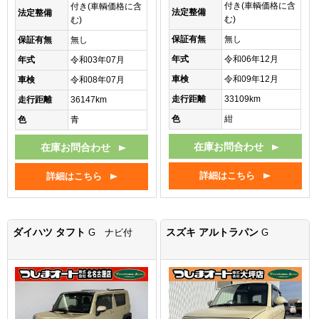
付き(車輌価格に含
付き(車輌価格に含
法定整備
法定整備
む)
む)
保証有無
無し
保証有無
無し
年式
令和06年12月
年式
令和03年07月
車検
令和09年12月
車検
令和08年07月
走行距離
33109km
走行距離
36147km
色
紺
色
青
在庫お問合わせ
在庫お問合わせ
詳細はこちら
詳細はこちら
ダイハツ タフト
スズキ アルトラパン
G ナビ付
G