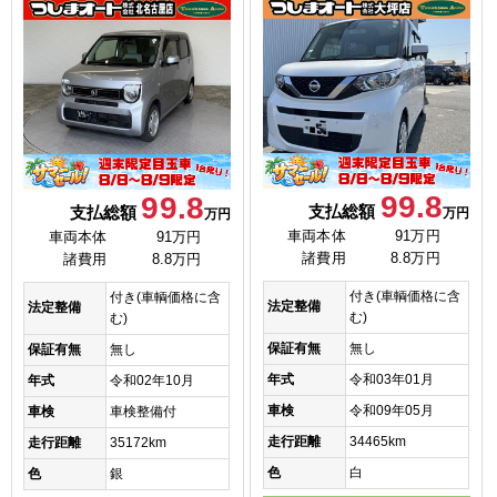
99.8
99.8
支払総額
支払総額
万円
万円
車両本体
91万円
車両本体
91万円
諸費用
8.8万円
諸費用
8.8万円
付き(車輌価格に含
付き(車輌価格に含
法定整備
法定整備
む)
む)
保証有無
無し
保証有無
無し
年式
令和03年01月
年式
令和02年10月
車検
令和09年05月
車検
車検整備付
走行距離
34465km
走行距離
35172km
色
白
色
銀