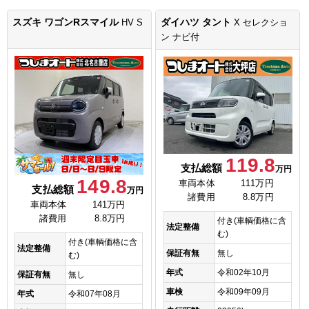
スズキ ワゴンRスマイル
ダイハツ タント
HV S
X セレクショ
ン ナビ付
119.8
支払総額
万円
149.8
車両本体
111万円
支払総額
万円
諸費用
8.8万円
車両本体
141万円
諸費用
8.8万円
付き(車輌価格に含
法定整備
む)
付き(車輌価格に含
法定整備
保証有無
無し
む)
年式
令和02年10月
保証有無
無し
車検
令和09年09月
年式
令和07年08月