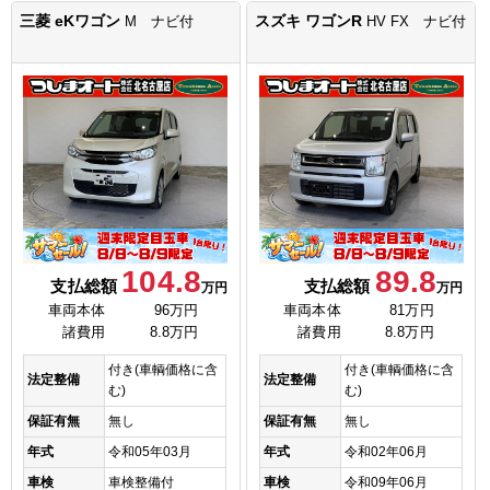
三菱 eKワゴン
スズキ ワゴンR
M ナビ付
HV FX ナビ付
104.8
89.8
支払総額
支払総額
万円
万円
車両本体
96万円
車両本体
81万円
諸費用
8.8万円
諸費用
8.8万円
付き(車輌価格に含
付き(車輌価格に含
法定整備
法定整備
む)
む)
保証有無
無し
保証有無
無し
年式
令和05年03月
年式
令和02年06月
車検
車検整備付
車検
令和09年06月