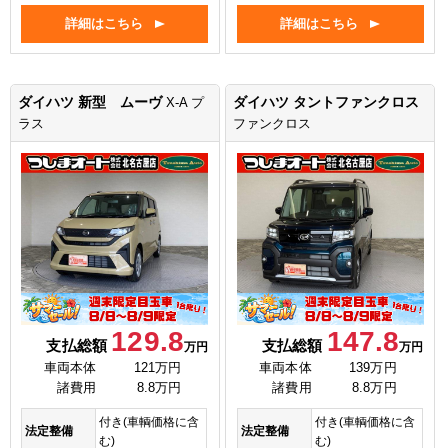
詳細はこちら
詳細はこちら
ダイハツ 新型 ムーヴ
ダイハツ タントファンクロス
X-A プ
ラス
ファンクロス
129.8
147.8
支払総額
支払総額
万円
万円
車両本体
121万円
車両本体
139万円
諸費用
8.8万円
諸費用
8.8万円
付き(車輌価格に含
付き(車輌価格に含
法定整備
法定整備
む)
む)