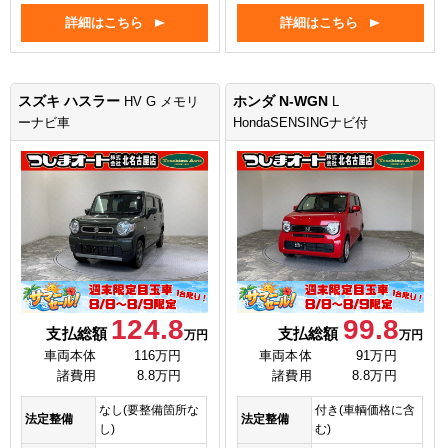
詳細はこちら
詳細はこちら
スズキ ハスラー
ホンダ N-WGN
HV G メモリ
L
ーナビ車
HondaSENSINGナビ付
124.8
99.8
支払総額
支払総額
万円
万円
車両本体
116万円
車両本体
91万円
諸費用
8.8万円
諸費用
8.8万円
なし(要整備箇所な
付き(車輌価格に含
法定整備
法定整備
し)
む)