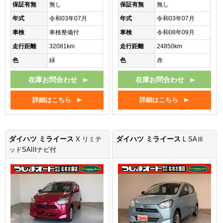
保証有無
無し
保証有無
無し
年式
令和03年07月
年式
令和03年07月
車検
車検整備付
車検
令和08年09月
走行距離
32081km
走行距離
24850km
色
緑
色
赤
在庫お問合わせ
在庫お問合わせ
詳細はこちら
詳細はこちら
ダイハツ ミライース
ダイハツ ミライース
X リミテ
L SAⅢ
ッドSAIIIナビ付