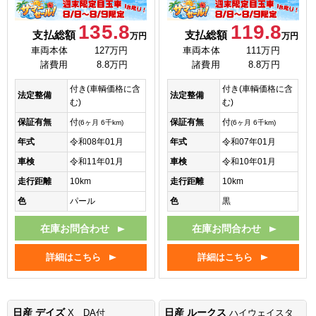
135.8
119.8
支払総額
支払総額
万円
万円
車両本体
127万円
車両本体
111万円
諸費用
8.8万円
諸費用
8.8万円
付き(車輌価格に含
付き(車輌価格に含
法定整備
法定整備
む)
む)
保証有無
付
保証有無
付
(6ヶ月 6千km)
(6ヶ月 6千km)
年式
令和08年01月
年式
令和07年01月
車検
令和11年01月
車検
令和10年01月
走行距離
10km
走行距離
10km
色
パール
色
黒
在庫お問合わせ
在庫お問合わせ
詳細はこちら
詳細はこちら
日産 デイズ
日産 ルークス
X DA付
ハイウェイスタ