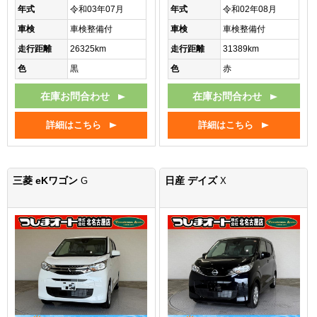
年式
令和03年07月
年式
令和02年08月
車検
車検整備付
車検
車検整備付
走行距離
26325km
走行距離
31389km
色
黒
色
赤
在庫お問合わせ
在庫お問合わせ
詳細はこちら
詳細はこちら
三菱 eKワゴン
日産 デイズ
G
X