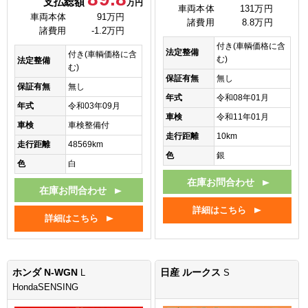
支払総額
万円
車両本体
131万円
車両本体
91万円
諸費用
8.8万円
諸費用
-1.2万円
付き(車輌価格に含
法定整備
付き(車輌価格に含
む)
法定整備
む)
保証有無
無し
保証有無
無し
年式
令和08年01月
年式
令和03年09月
車検
令和11年01月
車検
車検整備付
走行距離
10km
走行距離
48569km
色
銀
色
白
在庫お問合わせ
在庫お問合わせ
詳細はこちら
詳細はこちら
ホンダ N-WGN
日産 ルークス
L
S
HondaSENSING