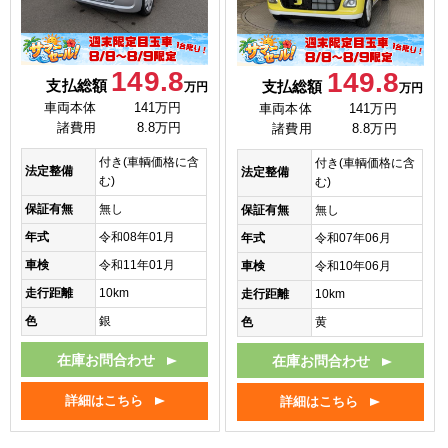
149.8
149.8
支払総額
支払総額
万円
万円
車両本体
141万円
車両本体
141万円
諸費用
8.8万円
諸費用
8.8万円
付き(車輌価格に含
付き(車輌価格に含
法定整備
法定整備
む)
む)
保証有無
無し
保証有無
無し
年式
令和08年01月
年式
令和07年06月
車検
令和11年01月
車検
令和10年06月
走行距離
10km
走行距離
10km
色
銀
色
黄
在庫お問合わせ
在庫お問合わせ
詳細はこちら
詳細はこちら