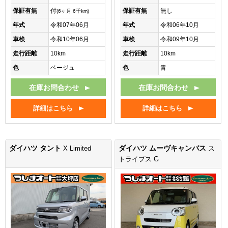
保証有無
付
保証有無
無し
(6ヶ月 6千km)
年式
令和07年06月
年式
令和06年10月
車検
令和10年06月
車検
令和09年10月
走行距離
10km
走行距離
10km
色
ベージュ
色
青
在庫お問合わせ
在庫お問合わせ
詳細はこちら
詳細はこちら
ダイハツ タント
ダイハツ ムーヴキャンバス
X Limited
ス
トライプス G