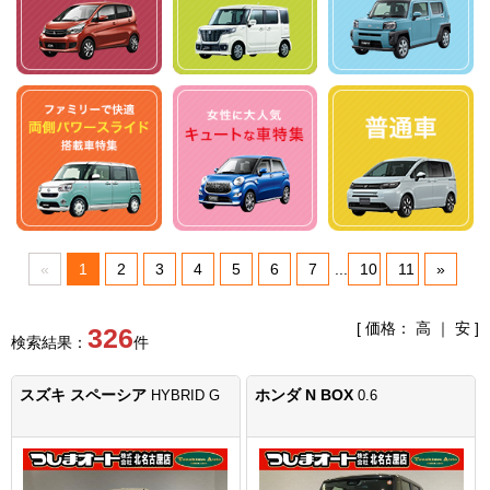
«
1
2
3
4
5
6
7
...
10
11
»
[ 価格：
高
｜
安
]
326
検索結果：
件
スズキ スペーシア
ホンダ N BOX
HYBRID G
0.6