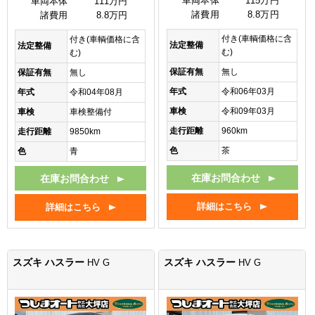
車両本体
115万円
車両本体
111万円
諸費用
8.8万円
諸費用
8.8万円
付き(車輌価格に含
付き(車輌価格に含
法定整備
法定整備
む)
む)
保証有無
無し
保証有無
無し
年式
令和06年03月
年式
令和04年08月
車検
令和09年03月
車検
車検整備付
走行距離
960km
走行距離
9850km
色
茶
色
青
在庫お問合わせ
在庫お問合わせ
詳細はこちら
詳細はこちら
スズキ ハスラー
スズキ ハスラー
HV G
HV G