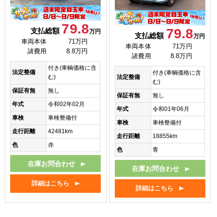
79.8
79.8
支払総額
万円
支払総額
万円
車両本体
71万円
車両本体
71万円
諸費用
8.8万円
諸費用
8.8万円
付き(車輌価格に含
法定整備
付き(車輌価格に含
法定整備
む)
む)
保証有無
無し
保証有無
無し
年式
令和02年02月
年式
令和01年06月
車検
車検整備付
車検
車検整備付
走行距離
42481km
走行距離
18855km
色
赤
色
青
在庫お問合わせ
在庫お問合わせ
詳細はこちら
詳細はこちら