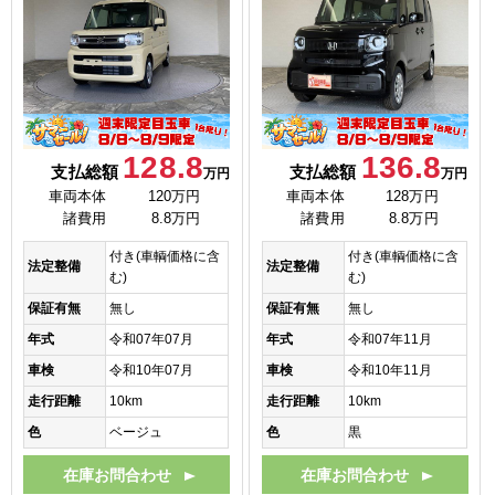
128.8
136.8
支払総額
支払総額
万円
万円
車両本体
120万円
車両本体
128万円
諸費用
8.8万円
諸費用
8.8万円
付き(車輌価格に含
付き(車輌価格に含
法定整備
法定整備
む)
む)
保証有無
無し
保証有無
無し
年式
令和07年07月
年式
令和07年11月
車検
令和10年07月
車検
令和10年11月
走行距離
10km
走行距離
10km
色
ベージュ
色
黒
在庫お問合わせ
在庫お問合わせ