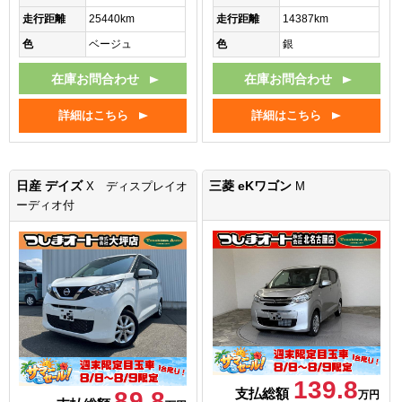
走行距離
25440km
走行距離
14387km
色
ベージュ
色
銀
在庫お問合わせ
在庫お問合わせ
詳細はこちら
詳細はこちら
日産 デイズ
三菱 eKワゴン
X ディスプレイオ
M
ーディオ付
139.8
支払総額
89.8
万円