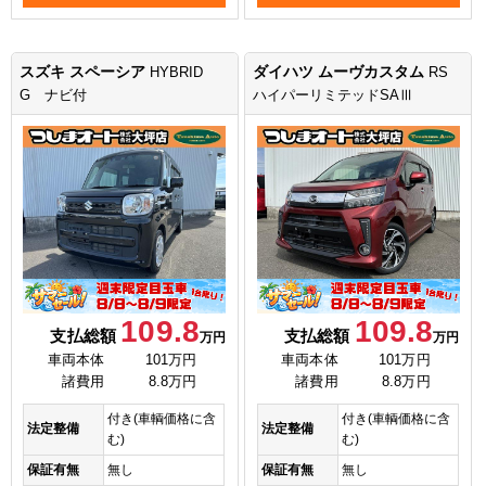
スズキ スペーシア
ダイハツ ムーヴカスタム
HYBRID
RS
G ナビ付
ハイパーリミテッドSAⅢ
109.8
109.8
支払総額
支払総額
万円
万円
車両本体
101万円
車両本体
101万円
諸費用
8.8万円
諸費用
8.8万円
付き(車輌価格に含
付き(車輌価格に含
法定整備
法定整備
む)
む)
保証有無
無し
保証有無
無し