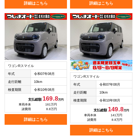
詳細はこちら
詳細はこちら
ワゴンRスマイル
年式
令和07年08月
ワゴンRスマイル
走行距離
10km
年式
令和07年08月
検査期限
令和10年08月
走行距離
10km
169.8
支払総額
万円
検査期限
令和10年08月
車両本体
161万円
149.8
諸費用
8.8万円
支払総額
万円
車両本体
141万円
詳細はこちら
諸費用
8.8万円
詳細はこちら