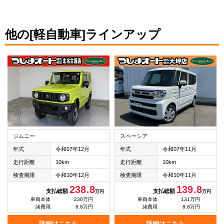
他の[軽自動車]ラインアップ
ジムニー
スペーシア
年式
令和07年12月
年式
令和07年11月
走行距離
10km
走行距離
10km
検査期限
令和10年12月
検査期限
令和10年11月
238.8
139.8
支払総額
支払総額
万円
万円
車両本体
230万円
車両本体
131万円
諸費用
8.8万円
諸費用
8.8万円
詳細はこちら
詳細はこちら