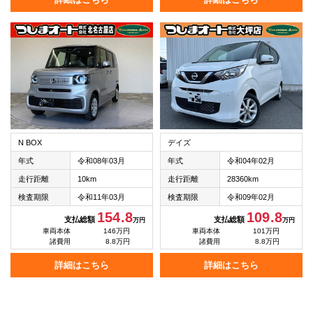
N BOX
デイズ
年式
令和08年03月
年式
令和04年02月
走行距離
10km
走行距離
28360km
検査期限
令和11年03月
検査期限
令和09年02月
154.8
109.8
支払総額
支払総額
万円
万円
車両本体
146万円
車両本体
101万円
諸費用
8.8万円
諸費用
8.8万円
詳細はこちら
詳細はこちら