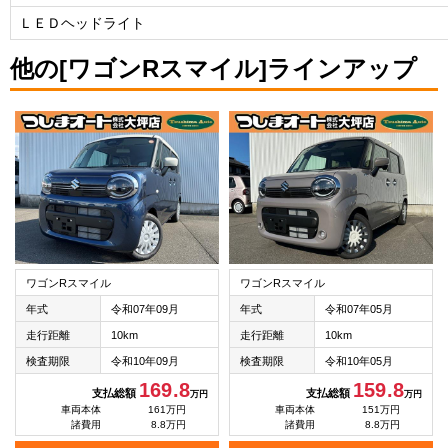
ＬＥＤヘッドライト
他の[ワゴンRスマイル]ラインアップ
ワゴンRスマイル
ワゴンRスマイル
年式
令和07年09月
年式
令和07年05月
走行距離
10km
走行距離
10km
検査期限
令和10年09月
検査期限
令和10年05月
169.8
159.8
支払総額
支払総額
万円
万円
車両本体
161万円
車両本体
151万円
諸費用
8.8万円
諸費用
8.8万円