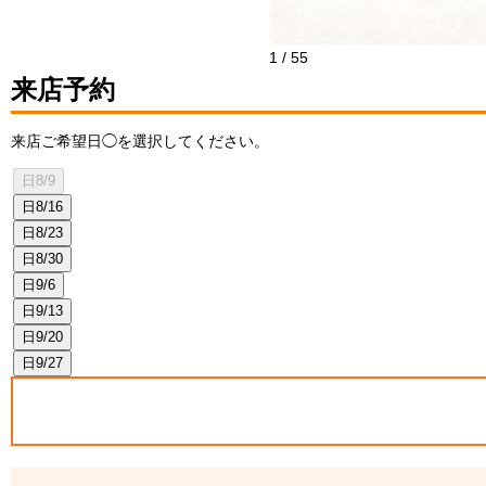
1
/
55
来店予約
来店ご希望日◯を選択してください。
日
8/9
日
8/16
日
8/23
日
8/30
日
9/6
日
9/13
日
9/20
日
9/27