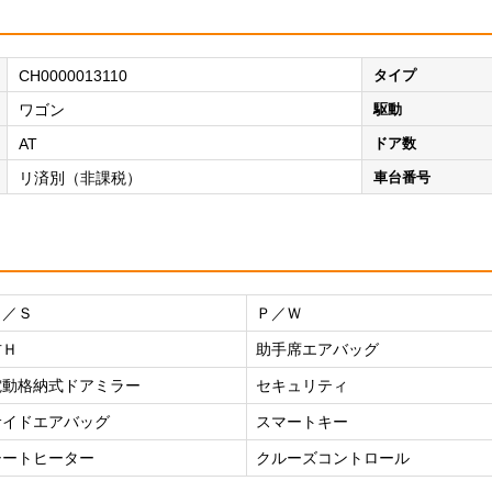
CH0000013110
タイプ
ワゴン
駆動
AT
ドア数
リ済別（非課税）
車台番号
Ｐ／Ｓ
Ｐ／Ｗ
右Ｈ
助手席エアバッグ
電動格納式ドアミラー
セキュリティ
サイドエアバッグ
スマートキー
シートヒーター
クルーズコントロール