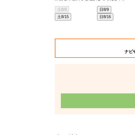
土
8/8
日
8/9
土
8/15
日
8/16
ナビ