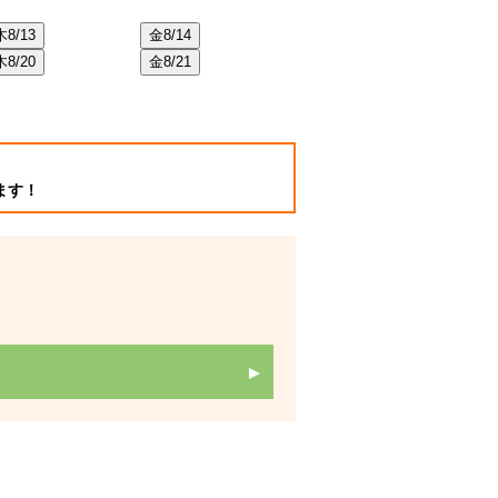
木
8/13
金
8/14
土
8/22
日
8/2
木
8/20
金
8/21
土
8/29
日
8/3
ます！