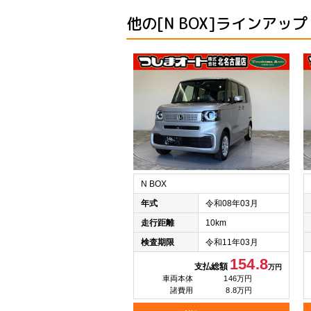
他の[N BOX]ラインアップ
N BOX
年式
令和08年03月
走行距離
10km
検査期限
令和11年03月
154.8
支払総額
万円
車両本体
146万円
諸費用
8.8万円