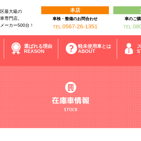
本店
区最大級の
車専門店。
車検・整備のお問合わせ
車のご
メーカー500台！
0567-26-1351
08
TEL.
TEL.
選ばれる理由
軽未使用車とは
REASON
ABOUT
S
在庫車情報
STOCK