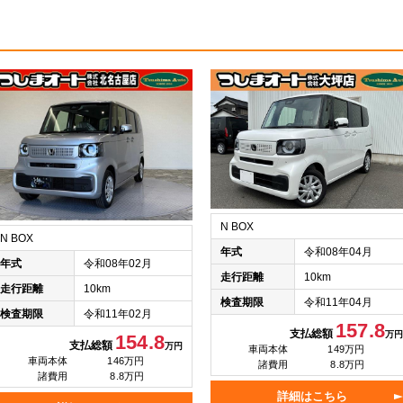
N BOX
N BOX
年式
令和08年04月
年式
令和08年02月
走行距離
10km
走行距離
10km
検査期限
令和11年04月
検査期限
令和11年02月
157.8
支払総額
万円
154.8
支払総額
万円
車両本体
149万円
車両本体
146万円
諸費用
8.8万円
諸費用
8.8万円
詳細はこちら