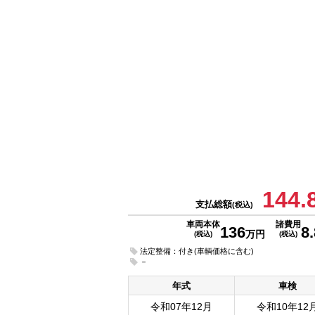
144.
支払総額
(税込)
車両本体
諸費用
136
8.
万円
(税込)
(税込)
法定整備：付き(車輌価格に含む)
－
年式
車検
令和07年12月
令和10年12