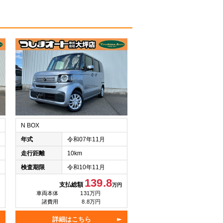
N BOX
年式
令和07年11月
走行距離
10km
検査期限
令和10年11月
139.8
支払総額
万円
車両本体
131万円
諸費用
8.8万円
詳細はこちら