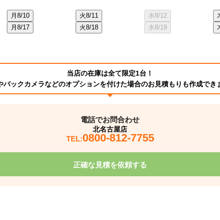
月
8/10
火
8/11
水
8/12
月
8/17
火
8/18
水
8/19
当店の在庫は全て限定1台！
やバックカメラなどのオプションを付けた場合のお見積もりも作成でき
電話でお問合わせ
北名古屋店
0800-812-7755
TEL:
正確な見積を依頼する