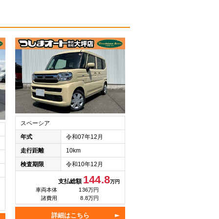
スペーシア
年式
令和07年12月
走行距離
10km
検査期限
令和10年12月
144.8
支払総額
万円
車両本体
136万円
諸費用
8.8万円
詳細はこちら