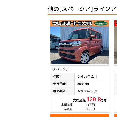
他の[スペーシア]ライン
スペーシア
年式
令和05年11月
走行距離
5888km
検査期限
令和08年11月
129.8
支払総額
万円
車両本体
121万円
諸費用
8.8万円