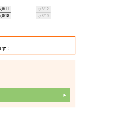
火
8/11
水
8/12
木
8/20
金
8/2
火
8/18
水
8/19
木
8/27
金
8/2
ます！