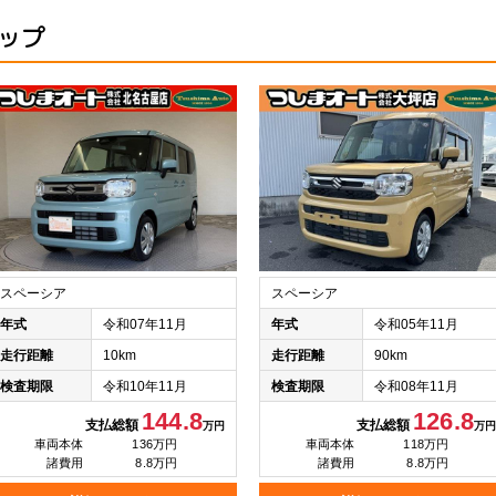
アップ
スペーシア
スペーシア
年式
令和07年11月
年式
令和05年11月
走行距離
10km
走行距離
90km
検査期限
令和10年11月
検査期限
令和08年11月
144.8
126.8
支払総額
支払総額
万円
万円
車両本体
136万円
車両本体
118万円
諸費用
8.8万円
諸費用
8.8万円