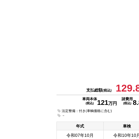
129.
支払総額
(税込)
車両本体
諸費用
121
8.
万円
(税込)
(税込)
法定整備：付き(車輌価格に含む)
－
年式
車検
令和07年10月
令和10年10