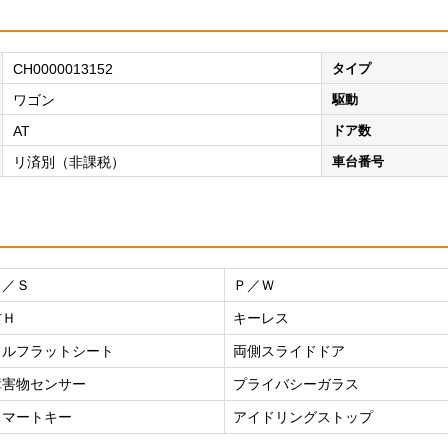
CH0000013152
タイプ
ワゴン
駆動
AT
ドア数
リ済別（非課税）
車台番号
Ｐ／Ｓ
Ｐ／Ｗ
右Ｈ
キーレス
フルフラットシート
両側スライドドア
障害物センサー
プライバシーガラス
スマートキー
アイドリングストップ