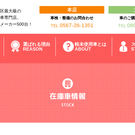
本店
区最大級の
車専門店。
車検・整備のお問合わせ
車のご
メーカー500台！
0567-26-1351
08
TEL.
TEL.
選ばれる理由
軽未使用車とは
REASON
ABOUT
S
在庫車情報
STOCK