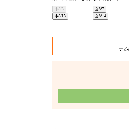
木
8/6
金
8/7
木
8/13
金
8/14
ナビ