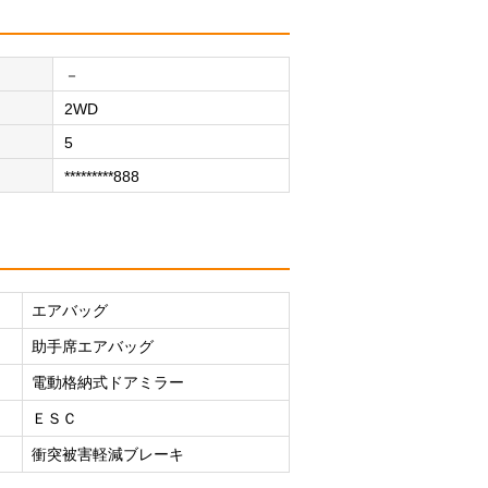
－
2WD
5
*********888
エアバッグ
助手席エアバッグ
電動格納式ドアミラー
ＥＳＣ
衝突被害軽減ブレーキ