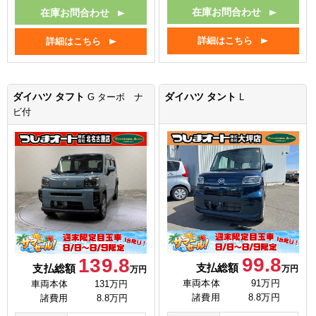
在庫お問合わせ
在庫お問合わせ
詳細はこちら
詳細はこちら
ダイハツ タフト
ダイハツ タント
G ターボ ナ
L
ビ付
99.8
139.8
支払総額
支払総額
万円
万円
車両本体
91万円
車両本体
131万円
諸費用
8.8万円
諸費用
8.8万円