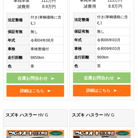
車両本体
115万円
車両本体
111万円
諸費用
8.8万円
諸費用
8.8万円
付き(車輌価格に含
付き(車輌価格に含
法定整備
法定整備
む)
む)
保証有無
無し
保証有無
無し
年式
令和06年03月
年式
令和04年08月
車検
令和09年03月
車検
車検整備付
走行距離
960km
走行距離
9850km
色
茶
色
青
在庫お問合わせ
在庫お問合わせ
詳細はこちら
詳細はこちら
スズキ ハスラー
スズキ ハスラー
HV G
HV G