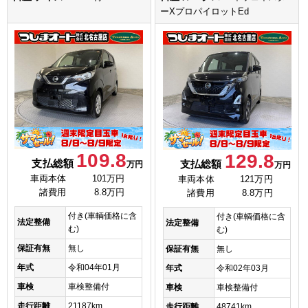
ーXプロパイロットEd
109.8
129.8
支払総額
支払総額
万円
万円
車両本体
101万円
車両本体
121万円
諸費用
8.8万円
諸費用
8.8万円
付き(車輌価格に含
付き(車輌価格に含
法定整備
法定整備
む)
む)
保証有無
無し
保証有無
無し
年式
令和04年01月
年式
令和02年03月
車検
車検整備付
車検
車検整備付
走行距離
21187km
走行距離
48741km