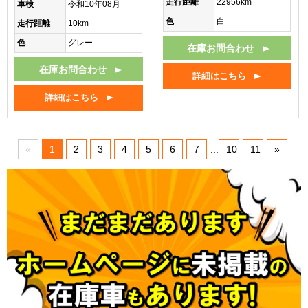
走行距離
22956km
車検
令和10年08月
色
白
走行距離
10km
色
グレー
在庫お問合わせ
在庫お問合わせ
詳細はこちら
詳細はこちら
«
1
2
3
4
5
6
7
...
10
11
»