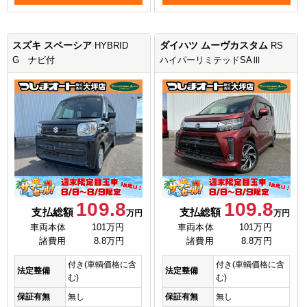
スズキ スペーシア
ダイハツ ムーヴカスタム
HYBRID
RS
G ナビ付
ハイパーリミテッドSAⅢ
109.8
109.8
支払総額
支払総額
万円
万円
車両本体
101万円
車両本体
101万円
諸費用
8.8万円
諸費用
8.8万円
付き(車輌価格に含
付き(車輌価格に含
法定整備
法定整備
む)
む)
保証有無
無し
保証有無
無し