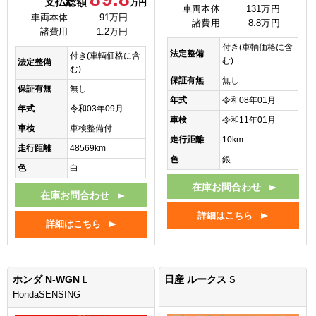
支払総額
万円
車両本体
131万円
車両本体
91万円
諸費用
8.8万円
諸費用
-1.2万円
付き(車輌価格に含
法定整備
付き(車輌価格に含
む)
法定整備
む)
保証有無
無し
保証有無
無し
年式
令和08年01月
年式
令和03年09月
車検
令和11年01月
車検
車検整備付
走行距離
10km
走行距離
48569km
色
銀
色
白
在庫お問合わせ
在庫お問合わせ
詳細はこちら
詳細はこちら
ホンダ N-WGN
日産 ルークス
L
S
HondaSENSING