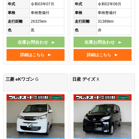
年式
令和03年07月
年式
令和02年08月
車検
車検整備付
車検
車検整備付
走行距離
26325km
走行距離
31389km
色
黒
色
赤
在庫お問合わせ
在庫お問合わせ
詳細はこちら
詳細はこちら
三菱 eKワゴン
日産 デイズ
G
X