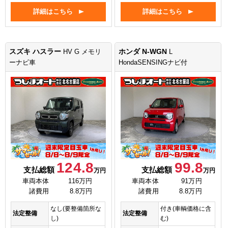
詳細はこちら
詳細はこちら
スズキ ハスラー
ホンダ N-WGN
HV G メモリ
L
ーナビ車
HondaSENSINGナビ付
124.8
99.8
支払総額
支払総額
万円
万円
車両本体
116万円
車両本体
91万円
諸費用
8.8万円
諸費用
8.8万円
なし(要整備箇所な
付き(車輌価格に含
法定整備
法定整備
し)
む)