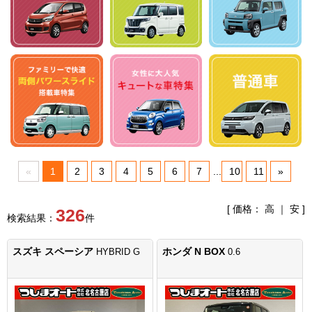
«
1
2
3
4
5
6
7
...
10
11
»
[ 価格：
高
｜
安
]
326
検索結果：
件
スズキ スペーシア
ホンダ N BOX
HYBRID G
0.6