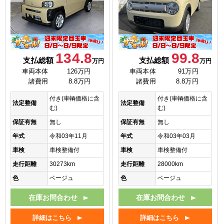
134.8
99.8
支払総額
支払総額
万円
万円
車両本体
126万円
車両本体
91万円
諸費用
8.8万円
諸費用
8.8万円
付き(車輌価格に含
付き(車輌価格に含
法定整備
法定整備
む)
む)
保証有無
無し
保証有無
無し
年式
令和03年11月
年式
令和03年03月
車検
車検整備付
車検
車検整備付
走行距離
30273km
走行距離
28000km
色
ベージュ
色
ベージュ
在庫お問合わせ
在庫お問合わせ
詳細はこちら
詳細はこちら