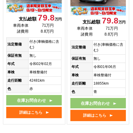
79.8
79.8
支払総額
万円
支払総額
万円
車両本体
71万円
車両本体
71万円
諸費用
8.8万円
諸費用
8.8万円
付き(車輌価格に含
法定整備
付き(車輌価格に含
法定整備
む)
む)
保証有無
無し
保証有無
無し
年式
令和02年02月
年式
令和01年06月
車検
車検整備付
車検
車検整備付
走行距離
42481km
走行距離
18855km
色
赤
色
青
在庫お問合わせ
在庫お問合わせ
詳細はこちら
詳細はこちら