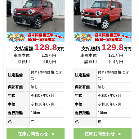
128.8
129.8
支払総額
支払総額
万円
万円
車両本体
120万円
車両本体
121万円
諸費用
8.8万円
諸費用
8.8万円
付き(車輌価格に含
付き(車輌価格に含
法定整備
法定整備
む)
む)
保証有無
無し
保証有無
無し
年式
令和07年07月
年式
令和07年07月
車検
令和10年07月
車検
令和10年07月
走行距離
10km
走行距離
10km
色
赤
色
橙
在庫お問合わせ
在庫お問合わせ