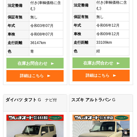
付き(車輌価格に含
付き(車輌価格に含
法定整備
法定整備
む)
む)
保証有無
無し
保証有無
無し
年式
令和06年12月
年式
令和03年07月
車検
令和09年12月
車検
令和08年07月
走行距離
33109km
走行距離
36147km
色
紺
色
青
在庫お問合わせ
在庫お問合わせ
詳細はこちら
詳細はこちら
ダイハツ タフト
スズキ アルトラパン
G ナビ付
G