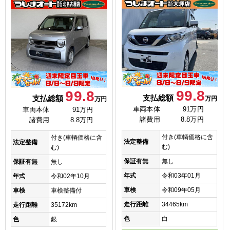
99.8
99.8
支払総額
支払総額
万円
万円
車両本体
91万円
車両本体
91万円
諸費用
8.8万円
諸費用
8.8万円
付き(車輌価格に含
付き(車輌価格に含
法定整備
法定整備
む)
む)
保証有無
無し
保証有無
無し
年式
令和03年01月
年式
令和02年10月
車検
令和09年05月
車検
車検整備付
走行距離
34465km
走行距離
35172km
色
白
色
銀