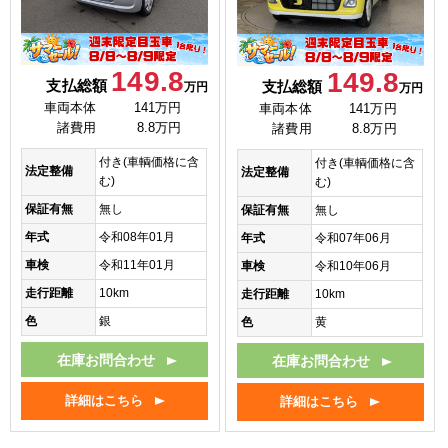
149.8
149.8
支払総額
支払総額
万円
万円
車両本体
141万円
車両本体
141万円
諸費用
8.8万円
諸費用
8.8万円
付き(車輌価格に含
付き(車輌価格に含
法定整備
法定整備
む)
む)
保証有無
無し
保証有無
無し
年式
令和08年01月
年式
令和07年06月
車検
令和11年01月
車検
令和10年06月
走行距離
10km
走行距離
10km
色
銀
色
黄
在庫お問合わせ
在庫お問合わせ
詳細はこちら
詳細はこちら