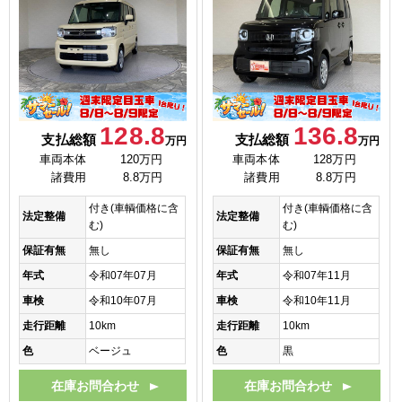
128.8
136.8
支払総額
支払総額
万円
万円
車両本体
120万円
車両本体
128万円
諸費用
8.8万円
諸費用
8.8万円
付き(車輌価格に含
付き(車輌価格に含
法定整備
法定整備
む)
む)
保証有無
無し
保証有無
無し
年式
令和07年07月
年式
令和07年11月
車検
令和10年07月
車検
令和10年11月
走行距離
10km
走行距離
10km
色
ベージュ
色
黒
在庫お問合わせ
在庫お問合わせ