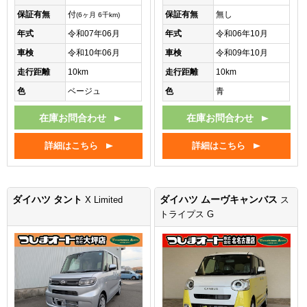
保証有無
付
保証有無
無し
(6ヶ月 6千km)
年式
令和07年06月
年式
令和06年10月
車検
令和10年06月
車検
令和09年10月
走行距離
10km
走行距離
10km
色
ベージュ
色
青
在庫お問合わせ
在庫お問合わせ
詳細はこちら
詳細はこちら
ダイハツ タント
ダイハツ ムーヴキャンバス
X Limited
ス
トライプス G