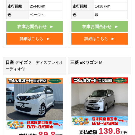
走行距離
25440km
走行距離
14387km
色
ベージュ
色
銀
在庫お問合わせ
在庫お問合わせ
詳細はこちら
詳細はこちら
日産 デイズ
三菱 eKワゴン
X ディスプレイオ
M
ーディオ付
139.8
支払総額
89.8
万円