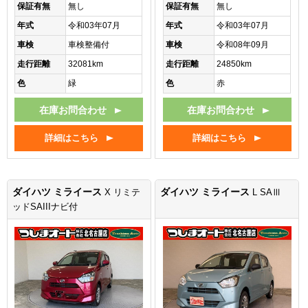
保証有無
無し
保証有無
無し
年式
令和03年07月
年式
令和03年07月
車検
車検整備付
車検
令和08年09月
走行距離
32081km
走行距離
24850km
色
緑
色
赤
在庫お問合わせ
在庫お問合わせ
詳細はこちら
詳細はこちら
ダイハツ ミライース
ダイハツ ミライース
X リミテ
L SAⅢ
ッドSAIIIナビ付