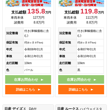
135.8
119.8
支払総額
支払総額
万円
万円
車両本体
127万円
車両本体
111万円
諸費用
8.8万円
諸費用
8.8万円
付き(車輌価格に含
付き(車輌価格に含
法定整備
法定整備
む)
む)
保証有無
付
保証有無
付
(6ヶ月 6千km)
(6ヶ月 6千km)
年式
令和08年01月
年式
令和07年01月
車検
令和11年01月
車検
令和10年01月
走行距離
10km
走行距離
10km
色
パール
色
黒
在庫お問合わせ
在庫お問合わせ
詳細はこちら
詳細はこちら
日産 デイズ
日産 ルークス
X DA付
ハイウェイスタ