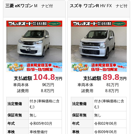
三菱 eKワゴン
スズキ ワゴンR
M ナビ付
HV FX ナビ付
104.8
89.8
支払総額
支払総額
万円
万円
車両本体
96万円
車両本体
81万円
諸費用
8.8万円
諸費用
8.8万円
付き(車輌価格に含
付き(車輌価格に含
法定整備
法定整備
む)
む)
保証有無
無し
保証有無
無し
年式
令和05年03月
年式
令和02年06月
車検
車検整備付
車検
令和09年06月