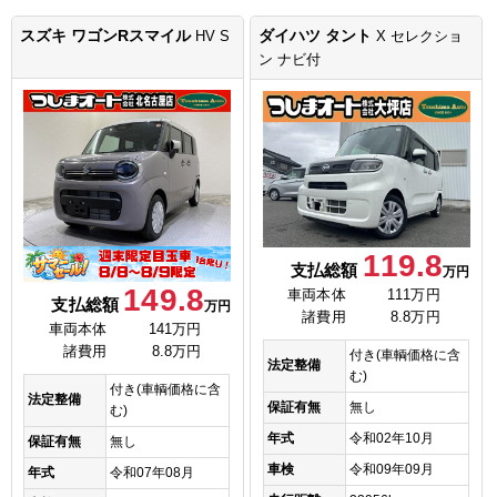
スズキ ワゴンRスマイル
ダイハツ タント
HV S
X セレクショ
ン ナビ付
119.8
支払総額
万円
149.8
車両本体
111万円
支払総額
万円
諸費用
8.8万円
車両本体
141万円
諸費用
8.8万円
付き(車輌価格に含
法定整備
む)
付き(車輌価格に含
法定整備
保証有無
無し
む)
年式
令和02年10月
保証有無
無し
車検
令和09年09月
年式
令和07年08月