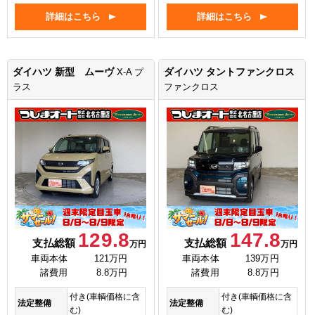
詳細はこちら
詳細はこちら
ダイハツ 新型 ムーヴ
ダイハツ タントファンクロス
X-A プ
ラス
ファンクロス
129.8
147.8
支払総額
支払総額
万円
万円
車両本体
121万円
車両本体
139万円
諸費用
8.8万円
諸費用
8.8万円
付き(車輌価格に含
付き(車輌価格に含
法定整備
法定整備
む)
む)