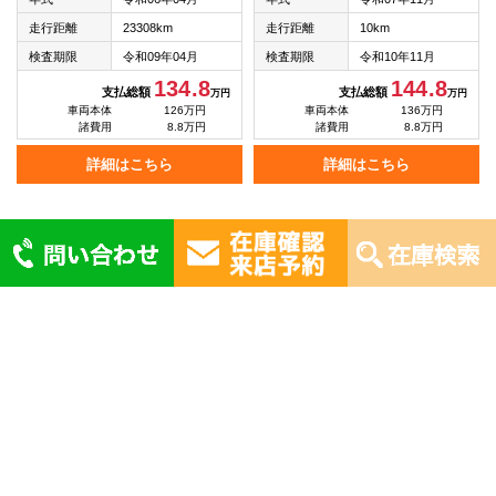
走行距離
23308km
走行距離
10km
検査期限
令和09年04月
検査期限
令和10年11月
134.8
144.8
支払総額
支払総額
万円
万円
車両本体
126万円
車両本体
136万円
諸費用
8.8万円
諸費用
8.8万円
詳細はこちら
詳細はこちら
トップ
在庫車情報
選ばれる理由
軽未使用車とは
会社紹介
返品保証
スタッフ紹介
採用情報