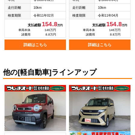
走行距離
10km
走行距離
10km
検査期限
令和11年02月
検査期限
令和11年04月
154.8
154.8
支払総額
支払総額
万円
万円
車両本体
146万円
車両本体
146万円
諸費用
8.8万円
諸費用
8.8万円
詳細はこちら
詳細はこちら
他の[軽自動車]ラインアップ