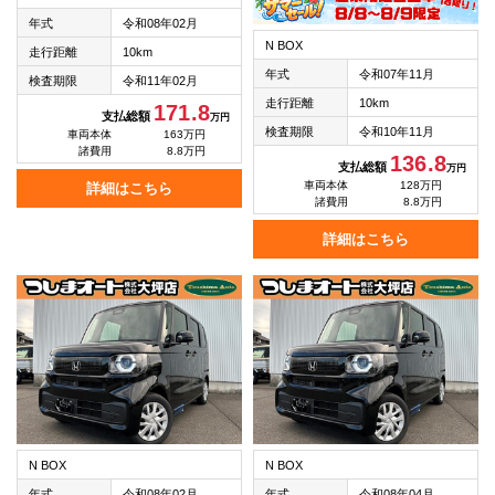
年式
令和08年02月
N BOX
走行距離
10km
年式
令和07年11月
検査期限
令和11年02月
走行距離
10km
171.8
支払総額
万円
検査期限
令和10年11月
車両本体
163万円
諸費用
8.8万円
136.8
支払総額
万円
車両本体
128万円
詳細はこちら
諸費用
8.8万円
詳細はこちら
N BOX
N BOX
年式
令和08年02月
年式
令和08年04月