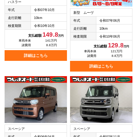
ハスラー
年式
令和07年10月
新型 ムーヴ
走行距離
10km
年式
令和07年06月
検査期限
令和10年10月
走行距離
10km
149.8
支払総額
万円
検査期限
令和10年06月
車両本体
141万円
129.8
諸費用
8.8万円
支払総額
万円
車両本体
121万円
詳細はこちら
諸費用
8.8万円
詳細はこちら
スペーシア
スペーシア
年式
令和06年04月
年式
令和07年11月