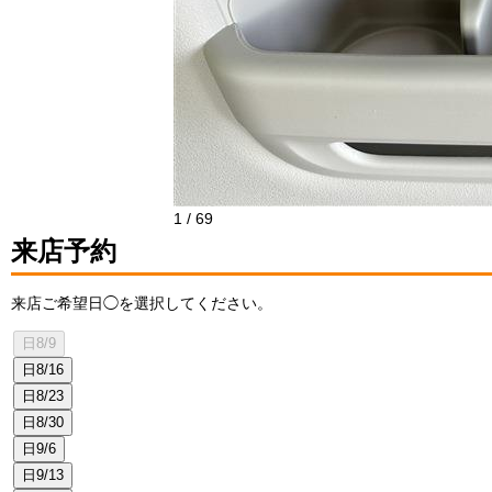
1
/
69
来店予約
来店ご希望日◯を選択してください。
日
8/9
日
8/16
日
8/23
日
8/30
日
9/6
日
9/13