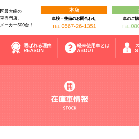
本店
区最大級の
車専門店。
車検・整備のお問合わせ
車のご
メーカー500台！
0567-26-1351
08
TEL.
TEL.
選ばれる理由
軽未使用車とは
REASON
ABOUT
S
在庫車情報
STOCK