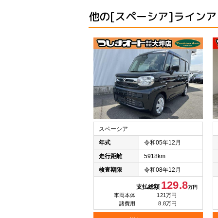
他の[スペーシア]ライン
スペーシア
年式
令和05年12月
走行距離
5918km
検査期限
令和08年12月
129.8
支払総額
万円
車両本体
121万円
諸費用
8.8万円