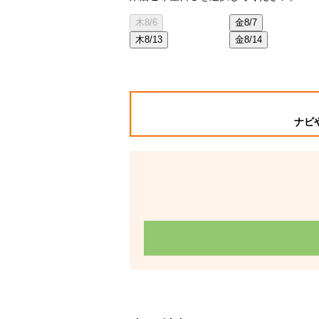
木
8/6
金
8/7
木
8/13
金
8/14
ナビ