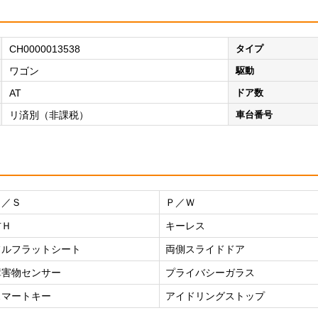
CH0000013538
タイプ
ワゴン
駆動
AT
ドア数
リ済別（非課税）
車台番号
Ｐ／Ｓ
Ｐ／Ｗ
右Ｈ
キーレス
フルフラットシート
両側スライドドア
障害物センサー
プライバシーガラス
スマートキー
アイドリングストップ