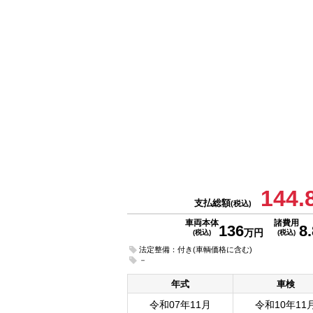
144.
支払総額
(税込)
車両本体
諸費用
136
8.
万円
(税込)
(税込)
法定整備：付き(車輌価格に含む)
－
年式
車検
令和07年11月
令和10年11