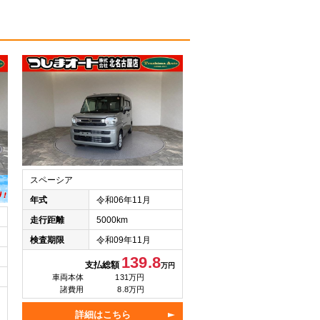
スペーシア
年式
令和06年11月
走行距離
5000km
検査期限
令和09年11月
139.8
支払総額
万円
車両本体
131万円
諸費用
8.8万円
詳細はこちら