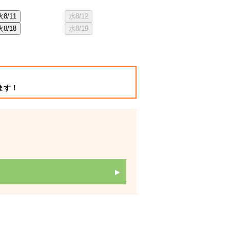
火
8/11
水
8/12
木
8/20
金
8/2
火
8/18
水
8/19
木
8/27
金
8/2
ます！