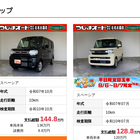
アップ
スペーシア
年式
令和07年10月
スペーシア
走行距離
10km
年式
令和07年07月
検査期限
令和10年10月
走行距離
10km
144.8
支払総額
万円
検査期限
令和10年07月
車両本体
136万円
128.8
諸費用
8.8万円
支払総額
万円
車両本体
120万円