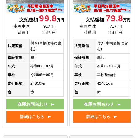
99.8
79.8
支払総額
支払総額
万円
万円
車両本体
91万円
車両本体
71万円
諸費用
8.8万円
諸費用
8.8万円
付き(車輌価格に含
付き(車輌価格に含
法定整備
法定整備
む)
む)
保証有無
無し
保証有無
無し
年式
令和03年07月
年式
令和02年02月
車検
令和08年09月
車検
車検整備付
走行距離
24850km
走行距離
42481km
色
赤
色
赤
在庫お問合わせ
在庫お問合わせ
詳細はこちら
詳細はこちら