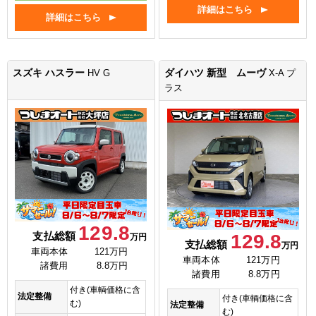
詳細はこちら
詳細はこちら
スズキ ハスラー
ダイハツ 新型 ムーヴ
HV G
X-A プ
ラス
129.8
支払総額
129.8
万円
支払総額
万円
車両本体
121万円
車両本体
121万円
諸費用
8.8万円
諸費用
8.8万円
付き(車輌価格に含
法定整備
付き(車輌価格に含
む)
法定整備
む)