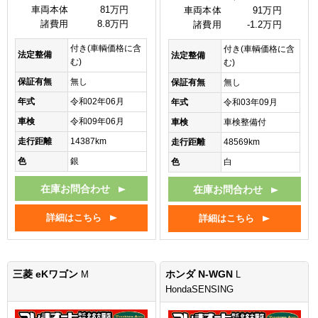
車両本体
81万円
車両本体
91万円
諸費用
8.8万円
諸費用
-1.2万円
付き(車輌価格に含
付き(車輌価格に含
法定整備
法定整備
む)
む)
保証有無
無し
保証有無
無し
年式
令和02年06月
年式
令和03年09月
車検
令和09年06月
車検
車検整備付
走行距離
14387km
走行距離
48569km
色
銀
色
白
在庫お問合わせ
在庫お問合わせ
詳細はこちら
詳細はこちら
三菱 eKワゴン
ホンダ N-WGN
M
L
HondaSENSING