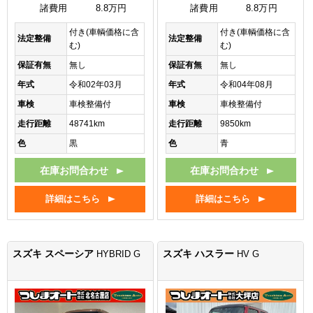
諸費用
8.8万円
諸費用
8.8万円
付き(車輌価格に含
付き(車輌価格に含
法定整備
法定整備
む)
む)
保証有無
無し
保証有無
無し
年式
令和02年03月
年式
令和04年08月
車検
車検整備付
車検
車検整備付
走行距離
48741km
走行距離
9850km
色
黒
色
青
在庫お問合わせ
在庫お問合わせ
詳細はこちら
詳細はこちら
スズキ スペーシア
スズキ ハスラー
HYBRID G
HV G