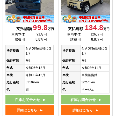
99.8
134.8
支払総額
支払総額
万円
万円
車両本体
91万円
車両本体
126万円
諸費用
8.8万円
諸費用
8.8万円
付き(車輌価格に含
付き(車輌価格に含
法定整備
法定整備
む)
む)
保証有無
無し
保証有無
無し
年式
令和06年12月
年式
令和03年11月
車検
令和09年12月
車検
車検整備付
走行距離
33109km
走行距離
30273km
色
紺
色
ベージュ
在庫お問合わせ
在庫お問合わせ
詳細はこちら
詳細はこちら