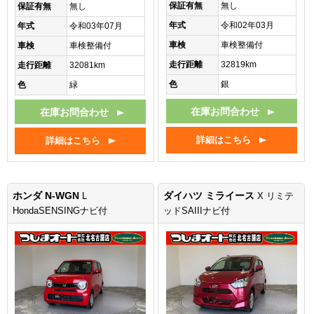
保証有無
無し
保証有無
無し
年式
令和02年03月
年式
令和03年07月
車検
車検整備付
車検
車検整備付
走行距離
32819km
走行距離
32081km
色
銀
色
緑
在庫お問合わせ
在庫お問合わせ
詳細はこちら
詳細はこちら
ホンダ N-WGN
ダイハツ ミライース
L
X リミテ
HondaSENSINGナビ付
ッドSAIIIナビ付