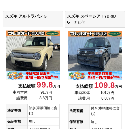
スズキ アルトラパン
スズキ スペーシア
G
HYBRID
G ナビ付
99.8
109.8
支払総額
支払総額
万円
万円
車両本体
91万円
車両本体
101万円
諸費用
8.8万円
諸費用
8.8万円
付き(車輌価格に含
付き(車輌価格に含
法定整備
法定整備
む)
む)
保証有無
無し
保証有無
無し