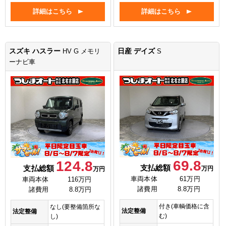
詳細はこちら
詳細はこちら
スズキ ハスラー
日産 デイズ
HV G メモリ
S
ーナビ車
69.8
124.8
支払総額
支払総額
万円
万円
車両本体
61万円
車両本体
116万円
諸費用
8.8万円
諸費用
8.8万円
付き(車輌価格に含
なし(要整備箇所な
法定整備
法定整備
む)
し)