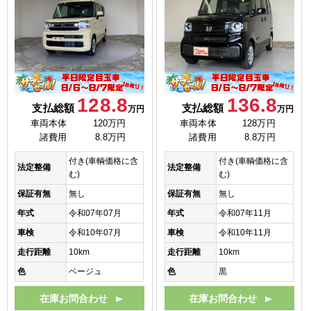
128.8
136.8
支払総額
支払総額
万円
万円
車両本体
120万円
車両本体
128万円
諸費用
8.8万円
諸費用
8.8万円
付き(車輌価格に含
付き(車輌価格に含
法定整備
法定整備
む)
む)
保証有無
無し
保証有無
無し
年式
令和07年07月
年式
令和07年11月
車検
令和10年07月
車検
令和10年11月
走行距離
10km
走行距離
10km
色
ベージュ
色
黒
在庫お問合わせ
在庫お問合わせ