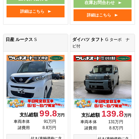
在庫お問合わせ
詳細はこちら
詳細はこちら
日産 ルークス
ダイハツ タフト
S
G ターボ ナ
ビ付
99.8
139.8
支払総額
支払総額
万円
万円
車両本体
91万円
車両本体
131万円
諸費用
8.8万円
諸費用
8.8万円
付き(車輌価格に含
付き(車輌価格に含