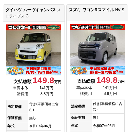
ダイハツ ムーヴキャンバス
スズキ ワゴンRスマイル
ス
HV S
トライプス G
149.8
149.8
支払総額
支払総額
万円
万円
車両本体
141万円
車両本体
141万円
諸費用
8.8万円
諸費用
8.8万円
付き(車輌価格に含
付き(車輌価格に含
法定整備
法定整備
む)
む)
保証有無
無し
保証有無
無し
年式
令和07年08月
年式
令和07年06月