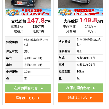
149.8
147.8
支払総額
支払総額
万円
万円
車両本体
141万円
車両本体
139万円
諸費用
8.8万円
諸費用
8.8万円
付き(車輌価格に含
付き(車輌価格に含
法定整備
法定整備
む)
む)
保証有無
無し
保証有無
無し
年式
令和08年01月
年式
令和06年10月
車検
令和11年01月
車検
令和09年10月
走行距離
10km
走行距離
10km
色
銀
色
青
在庫お問合わせ
在庫お問合わせ
詳細はこちら
詳細はこちら