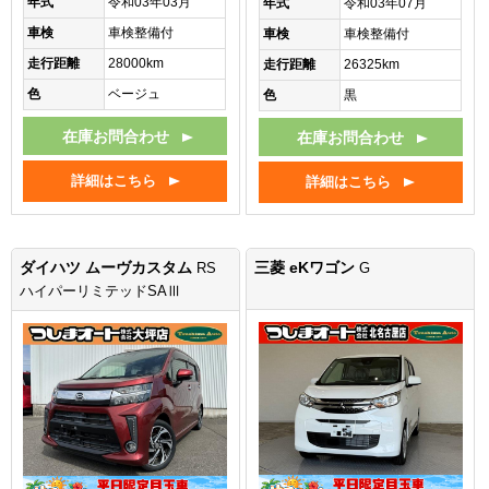
年式
令和03年03月
年式
令和03年07月
車検
車検整備付
車検
車検整備付
走行距離
28000km
走行距離
26325km
色
ベージュ
色
黒
在庫お問合わせ
在庫お問合わせ
詳細はこちら
詳細はこちら
ダイハツ ムーヴカスタム
三菱 eKワゴン
RS
G
ハイパーリミテッドSAⅢ