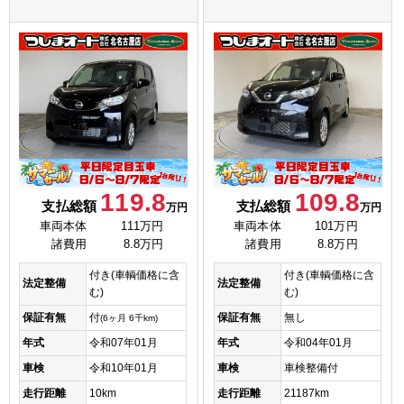
119.8
109.8
支払総額
支払総額
万円
万円
車両本体
111万円
車両本体
101万円
諸費用
8.8万円
諸費用
8.8万円
付き(車輌価格に含
付き(車輌価格に含
法定整備
法定整備
む)
む)
保証有無
付
保証有無
無し
(6ヶ月 6千km)
年式
令和07年01月
年式
令和04年01月
車検
令和10年01月
車検
車検整備付
走行距離
10km
走行距離
21187km