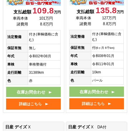
135.8
109.8
支払総額
支払総額
万円
万円
車両本体
127万円
車両本体
101万円
諸費用
8.8万円
諸費用
8.8万円
付き(車輌価格に含
付き(車輌価格に含
法定整備
法定整備
む)
む)
保証有無
付
保証有無
無し
(6ヶ月 6千km)
年式
令和08年01月
年式
令和02年08月
車検
令和11年01月
車検
車検整備付
走行距離
10km
走行距離
31389km
色
パール
色
赤
在庫お問合わせ
在庫お問合わせ
詳細はこちら
詳細はこちら
日産 デイズ
日産 デイズ
X
X DA付