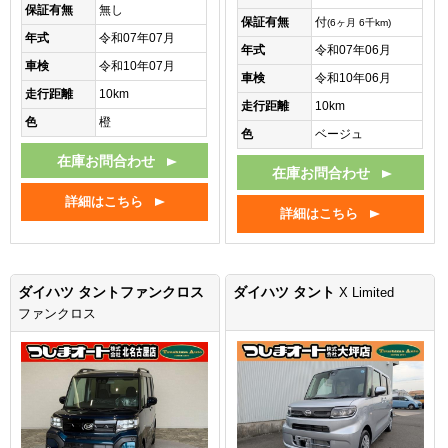
保証有無
無し
保証有無
付
(6ヶ月 6千km)
年式
令和07年07月
年式
令和07年06月
車検
令和10年07月
車検
令和10年06月
走行距離
10km
走行距離
10km
色
橙
色
ベージュ
在庫お問合わせ
在庫お問合わせ
詳細はこちら
詳細はこちら
ダイハツ タントファンクロス
ダイハツ タント
X Limited
ファンクロス