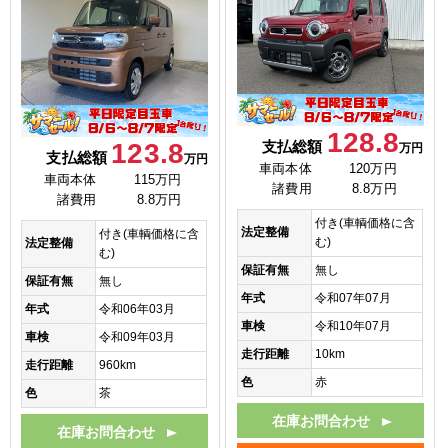
128.8
123.8
支払総額
万円
支払総額
万円
車両本体
120万円
車両本体
115万円
諸費用
8.8万円
諸費用
8.8万円
付き(車輌価格に含
法定整備
付き(車輌価格に含
む)
法定整備
む)
保証有無
無し
保証有無
無し
年式
令和07年07月
年式
令和06年03月
車検
令和10年07月
車検
令和09年03月
走行距離
10km
走行距離
960km
色
赤
色
茶
在庫お問合わせ
在庫お問合わせ