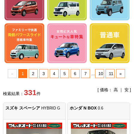
«
1
2
3
4
5
6
7
...
10
11
»
[ 価格：
高
｜
安
]
331
検索結果：
件
スズキ スペーシア
ホンダ N BOX
HYBRID G
0.6