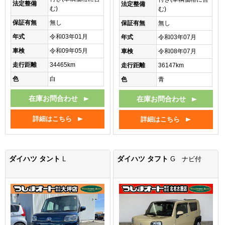
法定整備
法定整備
む)
む)
保証有無
無し
保証有無
無し
年式
令和03年01月
年式
令和03年07月
車検
令和09年05月
車検
令和08年07月
走行距離
34465km
走行距離
36147km
色
白
色
青
在庫お問合わせ
在庫お問合わせ
詳細はこちら
詳細はこちら
ダイハツ タント
ダイハツ タフト
L
G ナビ付