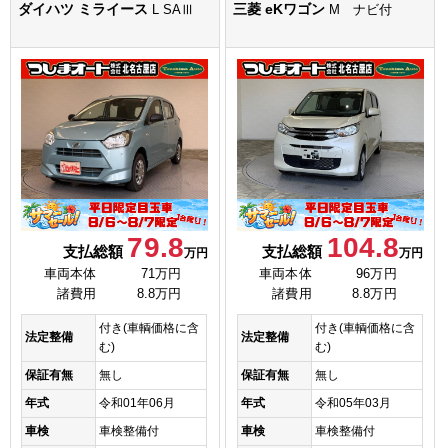
ダイハツ ミライース
三菱 eKワゴン
L SAⅢ
M ナビ付
79.8
104.8
支払総額
支払総額
万円
万円
車両本体
71万円
車両本体
96万円
諸費用
8.8万円
諸費用
8.8万円
付き(車輌価格に含
付き(車輌価格に含
法定整備
法定整備
む)
む)
保証有無
無し
保証有無
無し
年式
令和01年06月
年式
令和05年03月
車検
車検整備付
車検
車検整備付