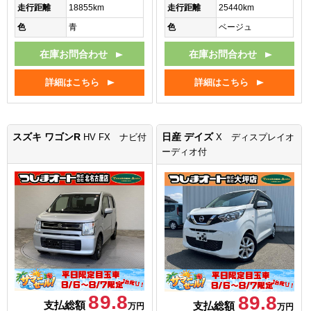
走行距離
18855km
走行距離
25440km
色
青
色
ベージュ
在庫お問合わせ
在庫お問合わせ
詳細はこちら
詳細はこちら
スズキ ワゴンR
日産 デイズ
HV FX ナビ付
X ディスプレイオ
ーディオ付
89.8
89.8
支払総額
支払総額
万円
万円